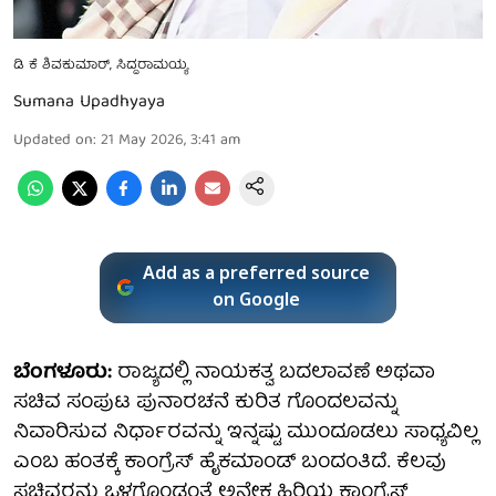
ಡಿ ಕೆ ಶಿವಕುಮಾರ್, ಸಿದ್ದರಾಮಯ್ಯ
Sumana Upadhyaya
Updated on
:
21 May 2026, 3:41 am
Add as a preferred source
on Google
ಬೆಂಗಳೂರು:
ರಾಜ್ಯದಲ್ಲಿ ನಾಯಕತ್ವ ಬದಲಾವಣೆ ಅಥವಾ
ಸಚಿವ ಸಂಪುಟ ಪುನಾರಚನೆ ಕುರಿತ ಗೊಂದಲವನ್ನು
ನಿವಾರಿಸುವ ನಿರ್ಧಾರವನ್ನು ಇನ್ನಷ್ಟು ಮುಂದೂಡಲು ಸಾಧ್ಯವಿಲ್ಲ
ಎಂಬ ಹಂತಕ್ಕೆ ಕಾಂಗ್ರೆಸ್ ಹೈಕಮಾಂಡ್ ಬಂದಂತಿದೆ. ಕೆಲವು
ಸಚಿವರನ್ನು ಒಳಗೊಂಡಂತೆ ಅನೇಕ ಹಿರಿಯ ಕಾಂಗ್ರೆಸ್