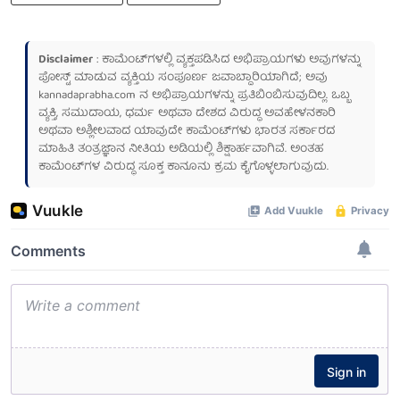
Disclaimer
: ಕಾಮೆಂಟ್‌ಗಳಲ್ಲಿ ವ್ಯಕ್ತಪಡಿಸಿದ ಅಭಿಪ್ರಾಯಗಳು ಅವುಗಳನ್ನು
ಪೋಸ್ಟ್ ಮಾಡುವ ವ್ಯಕ್ತಿಯ ಸಂಪೂರ್ಣ ಜವಾಬ್ದಾರಿಯಾಗಿದೆ; ಅವು
kannadaprabha.com
ನ ಅಭಿಪ್ರಾಯಗಳನ್ನು ಪ್ರತಿಬಿಂಬಿಸುವುದಿಲ್ಲ. ಒಬ್ಬ
ವ್ಯಕ್ತಿ, ಸಮುದಾಯ, ಧರ್ಮ ಅಥವಾ ದೇಶದ ವಿರುದ್ಧ ಅವಹೇಳನಕಾರಿ
ಅಥವಾ ಅಶ್ಲೀಲವಾದ ಯಾವುದೇ ಕಾಮೆಂಟ್‌ಗಳು ಭಾರತ ಸರ್ಕಾರದ
ಮಾಹಿತಿ ತಂತ್ರಜ್ಞಾನ ನೀತಿಯ ಅಡಿಯಲ್ಲಿ ಶಿಕ್ಷಾರ್ಹವಾಗಿವೆ. ಅಂತಹ
ಕಾಮೆಂಟ್‌ಗಳ ವಿರುದ್ಧ ಸೂಕ್ತ ಕಾನೂನು ಕ್ರಮ ಕೈಗೊಳ್ಳಲಾಗುವುದು.