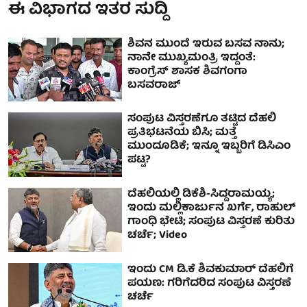
ಈ ವಿಭಾಗದ ಇತರ ಸುದ್ದಿ
ಶಿವನ ಮುಂದೆ ಇರುವ ಬಸವ ನಾನು;
ನಾನೇ ಮುಖ್ಯಮಂತ್ರಿ ಇದ್ದಂತೆ:
ಕಾಂಗ್ರೆಸ್ ಶಾಸಕ ಶಿವಗಂಗಾ
ಬಸವರಾಜ್
ಸಂಪುಟ ವಿಸ್ತರಣೆಗೂ ತಟ್ಟಿದ ದೆಹಲಿ
ಪ್ರತಿಭಟನೆಯ ಬಿಸಿ; ಮತ್ತೆ
ಮುಂದೂಡಿಕೆ; ಇನ್ನೂ ಇಬ್ಬರಿಗೆ ಡಿಸಿಎಂ
ಪಟ್ಟ?
ದೆಹಲಿಯಲ್ಲಿ ಡಿಕೆಶಿ-ಸಿದ್ದರಾಮಯ್ಯ;
ಇಂದು ಮಲ್ಲಿಕಾರ್ಜುನ ಖರ್ಗೆ, ರಾಹುಲ್
ಗಾಂಧಿ ಭೇಟಿ; ಸಂಪುಟ ವಿಸ್ತರಣೆ ಕುರಿತು
ಚರ್ಚೆ; Video
ಇಂದು CM ಡಿ.ಕೆ ಶಿವಕುಮಾರ್ ದೆಹಲಿಗೆ
ಪಯಣ: ಗರಿಗೆದರಿದ ಸಂಪುಟ ವಿಸ್ತರಣೆ
ಚರ್ಚೆ