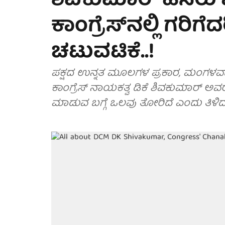
ಶಿವಕುಮಾರ್ ಹೆಸರು
ಕಾಂಗ್ರೆಸ್‌ನಲ್ಲಿ ಗರ
ಚಟುವಟಿಕೆ..!
ಪಕ್ಷದ ಉನ್ನತ ಮೂಲಗಳ ಪ್ರಕಾರ, ಮಂಗಳವ
ಕಾಂಗ್ರೆಸ್ ನಾಯಕತ್ವ ಡಿಕೆ ಶಿವಕುಮಾರ್ ಅ
ಮಾಡುವ ಬಗ್ಗೆ ಒಲವು ತೋರಿದೆ ಎಂದು ತಿಳಿದ