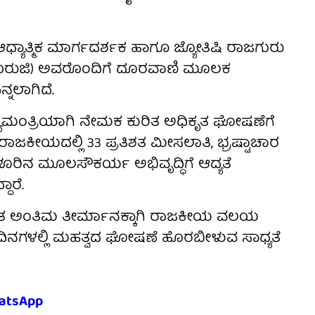
ಧ್ಯಾತ್ಮಿಕ ಮಾರ್ಗದರ್ಶಕ ಹಾಗೂ ಜ್ಯೋತಿಷಿ ರಾಜಗುರು
ಗುರುಜಿ) ಅವರೊಂದಿಗೆ ದೂರವಾಣಿ ಮೂಲಕ
್ನಲಾಗಿದೆ.
ಮುಖ್ಯಮಂತ್ರಿಯಾಗಿ ನೇಮಕ ಕುರಿತ ಅಧಿಕೃತ ಘೋಷಣೆಗೆ
 ರಾಜಕೀಯದಲ್ಲಿ 33 ಪ್ರತಿಶತ ಮೀಸಲಾತಿ, ಭ್ರಷ್ಟಾಚಾರ
ರಿನ ಮೂಲಸೌಕರ್ಯ ಅಭಿವೃದ್ಧಿಗೆ ಆದ್ಯತೆ
ಾರೆ.
ಕುರಿತ ಅಂತಿಮ ತೀರ್ಮಾನಕ್ಕಾಗಿ ರಾಜಕೀಯ ವಲಯ
ು ದಿನಗಳಲ್ಲಿ ಮಹತ್ವದ ಘೋಷಣೆ ಹೊರಬೀಳುವ ಸಾಧ್ಯತೆ
atsApp