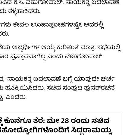
ಿದ ಕೆ.ಸಿ. ವೆಣುಗೋಪಾಲ್, ನಾಯಕತ್ವ ಬದಲಾವಣೆ
 ತಳ್ಳಿಹಾಕಿದರು.
ಚರ್ಚೆಗಳು ಕೇವಲ ಊಹಾಪೋಹಗಳಷ್ಟೇ. ಅದರಲ್ಲಿ
ದರು.
 ಅಭ್ಯರ್ಥಿಗಳ ಆಯ್ಕೆ ಕುರಿತಂತೆ ಮಾತ್ರ ಸಭೆಯಲ್ಲಿ
ಚಾರ ಪ್ರಸ್ತಾಪವಾಗಿಲ್ಲ ಎಂದು ವೆಣುಗೋಪಾಲ್
ೂಡ, “ನಾಯಕತ್ವ ಬದಲಾವಣೆ ಬಗ್ಗೆ ಯಾವುದೇ ಚರ್ಚೆ
್ರತಿಕ್ರಿಯಿಸಿದರು. ಸಚಿವ ಸಂಪುಟ ಪುನರ್‌ರಚನೆ
್ಲ,” ಎಂದರು.
್ಕೆ ಕೊನೆಗೂ ತೆರೆ: ಮೇ 28 ರಂದು ಸಚಿವ
ಹೋದ್ಯೋಗಿಗಳೊಂದಿಗೆ ಸಿದ್ದರಾಮಯ್ಯ