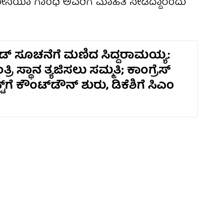
ೋನಿಯಾ ಗಾಂಧಿ ಅವರಿಗೆ ಮಾಹಿತಿ ನೀಡಿದ್ದಾರೆಂದು
್ ಸೂಚನೆಗೆ ಮಣಿದ ಸಿದ್ದರಾಮಯ್ಯ:
ರಿ ಸ್ಥಾನ ತ್ಯಜಿಸಲು ಸಮ್ಮತಿ; ಕಾಂಗ್ರೆಸ್
್‌ಗೆ ಕೌಂಟ್‌ಡೌನ್ ಶುರು, ಡಿಕೆಶಿಗೆ ಸಿಎಂ