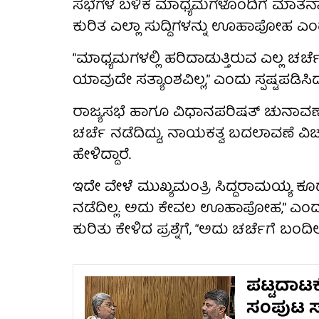
ಸಭೆಗಳ ಬಳಿಕ ಮಾಧ್ಯಮಗಳೊಂದಿಗೆ ಮಾತನಾಡ
ಕುರಿತ ಎಲ್ಲಾ ಸುದ್ದಿಗಳನ್ನು ಊಹಾಪೋಹ ಎಂದು
“ಮಾಧ್ಯಮಗಳಲ್ಲಿ ಹರಿದಾಡುತ್ತಿರುವ ಎಲ್ಲ 
ಯಾವುದೇ ಸತ್ಯಾಂಶವಿಲ್ಲ,” ಎಂದು ಸ್ಪಷ್ಟಪಡಿಸಿ
ರಾಜ್ಯಸಭೆ ಹಾಗೂ ವಿಧಾನಪರಿಷತ್ ಚುನಾವಣೆಯ
ಚರ್ಚೆ ನಡೆದಿದ್ದು, ನಾಯಕತ್ವ ಬದಲಾವಣೆ ವಿ
ಹೇಳಿದ್ದಾರೆ.
ಇದೇ ವೇಳೆ ಮುಖ್ಯಮಂತ್ರಿ ಸಿದ್ದರಾಮಯ್ಯ ಕ
ನಡೆದಿಲ್ಲ. ಅದು ಕೇವಲ ಊಹಾಪೋಹ,” ಎಂದು ಪ
ಕುರಿತು ಕೇಳಿದ ಪ್ರಶ್ನೆಗೆ, “ಅದು ಚರ್ಚೆಗೆ ಬಂದಿಲ
ಪಟ್ಟದಾಟಕ
ಸಂಪುಟ ಸ