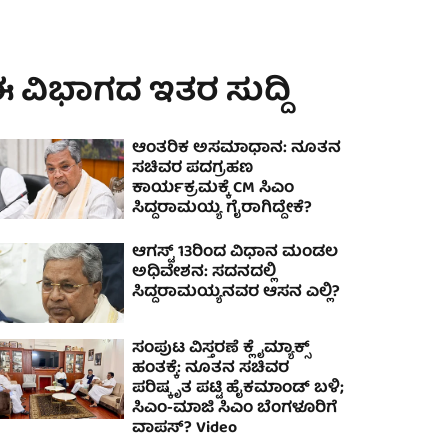
 ವಿಭಾಗದ ಇತರ ಸುದ್ದಿ
ಆಂತರಿಕ ಅಸಮಾಧಾನ: ನೂತನ
ಸಚಿವರ ಪದಗ್ರಹಣ
ಕಾರ್ಯಕ್ರಮಕ್ಕೆ CM ಸಿಎಂ
ಸಿದ್ದರಾಮಯ್ಯ ಗೈರಾಗಿದ್ದೇಕೆ?
ಆಗಸ್ಟ್ 13ರಿಂದ ವಿಧಾನ ಮಂಡಲ
ಅಧಿವೇಶನ: ಸದನದಲ್ಲಿ
ಸಿದ್ದರಾಮಯ್ಯನವರ ಆಸನ ಎಲ್ಲಿ?
ಸಂಪುಟ ವಿಸ್ತರಣೆ ಕ್ಲೈಮ್ಯಾಕ್ಸ್
ಹಂತಕ್ಕೆ: ನೂತನ ಸಚಿವರ
ಪರಿಷ್ಕೃತ ಪಟ್ಟಿ ಹೈಕಮಾಂಡ್ ಬಳಿ;
ಸಿಎಂ-ಮಾಜಿ ಸಿಎಂ ಬೆಂಗಳೂರಿಗೆ
ವಾಪಸ್? Video