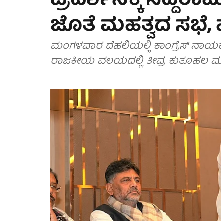
ಪ್ರದರ್ಶನಕ್ಕೆ ಸಿದ್ದರ
ಜೊತೆ ಮಹತ್ವದ ಸಭೆ, 
ಮಂಗಳವಾರ ದೆಹಲಿಯಲ್ಲಿ ಕಾಂಗ್ರೆಸ್ ನಾಯಕತ
ರಾಜಕೀಯ ವಲಯದಲ್ಲಿ ತೀವ್ರ ಕುತೂಹಲ ಮೂ