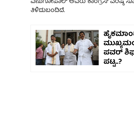
ವೆಣುಗೋಪಾಲ್ ಅವರು ಕಾಂಗ್ರೆಸ್ ವರಿಷ್ಠೆ ಸ
ತಿಳಿದುಬಂದಿದೆ.
ಹೈಕಮಾಂಡ
ಮುಖ್ಯಮಂತ್
ಪವರ್ ಶಿಫ್ಟ
ಪಟ್ಟ..?