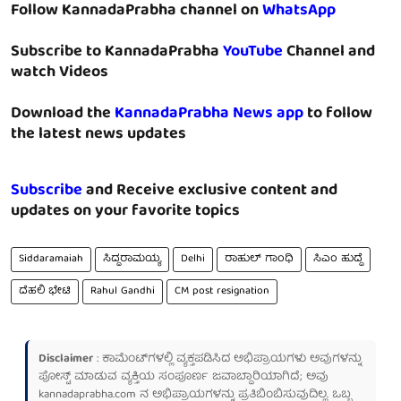
Follow KannadaPrabha channel on
WhatsApp
Subscribe to KannadaPrabha
YouTube
Channel and
watch Videos
Download the
KannadaPrabha News app
to follow
the latest news updates
Subscribe
and Receive exclusive content and
updates on your favorite topics
Siddaramaiah
ಸಿದ್ದರಾಮಯ್ಯ
Delhi
ರಾಹುಲ್ ಗಾಂಧಿ
ಸಿಎಂ ಹುದ್ದೆ
ದೆಹಲಿ ಭೇಟಿ
​Rahul Gandhi
CM post resignation
Disclaimer
: ಕಾಮೆಂಟ್‌ಗಳಲ್ಲಿ ವ್ಯಕ್ತಪಡಿಸಿದ ಅಭಿಪ್ರಾಯಗಳು ಅವುಗಳನ್ನು
ಪೋಸ್ಟ್ ಮಾಡುವ ವ್ಯಕ್ತಿಯ ಸಂಪೂರ್ಣ ಜವಾಬ್ದಾರಿಯಾಗಿದೆ; ಅವು
kannadaprabha.com
ನ ಅಭಿಪ್ರಾಯಗಳನ್ನು ಪ್ರತಿಬಿಂಬಿಸುವುದಿಲ್ಲ. ಒಬ್ಬ