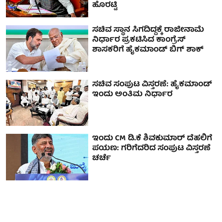
ಹೊರಟ್ಟಿ
ಸಚಿವ ಸ್ಥಾನ ಸಿಗದಿದ್ದಕ್ಕೆ ರಾಜೀನಾಮೆ
ನಿರ್ಧಾರ ಪ್ರಕಟಿಸಿದ ಕಾಂಗ್ರೆಸ್
ಶಾಸಕರಿಗೆ ಹೈಕಮಾಂಡ್ ಬಿಗ್ ಶಾಕ್
ಸಚಿವ ಸಂಪುಟ ವಿಸ್ತರಣೆ: ಹೈಕಮಾಂಡ್
ಇಂದು ಅಂತಿಮ ನಿರ್ಧಾರ
ಇಂದು CM ಡಿ.ಕೆ ಶಿವಕುಮಾರ್ ದೆಹಲಿಗೆ
ಪಯಣ: ಗರಿಗೆದರಿದ ಸಂಪುಟ ವಿಸ್ತರಣೆ
ಚರ್ಚೆ