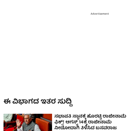
Advertisement
ಈ ವಿಭಾಗದ ಇತರ ಸುದ್ದಿ
ಸಭಾಪತಿ ಸ್ಥಾನಕ್ಕೆ ಹೊರಟ್ಟಿ ರಾಜೀನಾಮೆ
ಫಿಕ್ಸ್! ಆಗಸ್ಟ್ 14ಕ್ಕೆ ರಾಜೀನಾಮೆ
ನೀಡೋದಾಗಿ ತಿಳಿಸಿದ ಬಸವರಾಜ