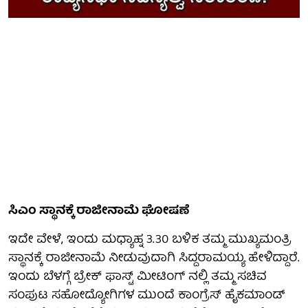
ಸಿಎಂ ಸ್ಥಾನಕ್ಕೆ ರಾಜೀನಾಮೆ ಘೋಷಣೆ
ಇದೇ ವೇಳೆ, ಇಂದು ಮಧ್ಯಾಹ್ನ 3.30 ಬಳಿಕ ತಮ್ಮ ಮುಖ್ಯಮಂತ್ರಿ
ಸ್ಥಾನಕ್ಕೆ ರಾಜೀನಾಮೆ ನೀಡುವುದಾಗಿ ಸಿದ್ದರಾಮಯ್ಯ ಹೇಳಿದ್ದಾರೆ.
ಇಂದು ಬೆಳಗ್ಗೆ ಬ್ರೇಕ್ ಫಾಸ್ಟ್ ಮೀಟಿಂಗ್ ನಲ್ಲಿ ತಮ್ಮ ಸಚಿವ
ಸಂಪುಟ ಸಹೋದ್ಯೋಗಿಗಳ ಮುಂದೆ ಕಾಂಗ್ರೆಸ್ ಹೈಕಮಾಂಡ್