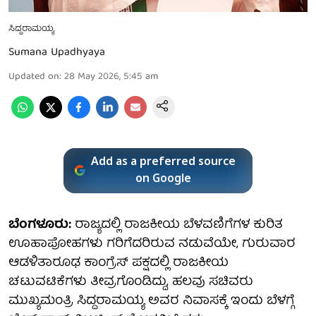
ಸಿದ್ದರಾಮಯ್ಯ
Sumana Upadhyaya
Updated on
:
28 May 2026, 5:45 am
Add as a preferred source
on Google
ಬೆಂಗಳೂರು:
ರಾಜ್ಯದಲ್ಲಿ ರಾಜಕೀಯ ಬೆಳವಣಿಗೆಗಳ ಕುರಿತ
ಊಹಾಪೋಹಗಳು ಗರಿಗೆದರಿರುವ ನಡುವೆಯೇ, ಗುರುವಾರ
ಆಡಳಿತಾರೂಢ ಕಾಂಗ್ರೆಸ್ ಪಕ್ಷದಲ್ಲಿ ರಾಜಕೀಯ
ಚಟುವಟಿಕೆಗಳು ತೀವ್ರಗೊಂಡಿದ್ದು, ಹಲವು ಸಚಿವರು
ಮುಖ್ಯಮಂತ್ರಿ ಸಿದ್ದರಾಮಯ್ಯ ಅವರ ನಿವಾಸಕ್ಕೆ ಇಂದು ಬೆಳಗ್ಗೆ