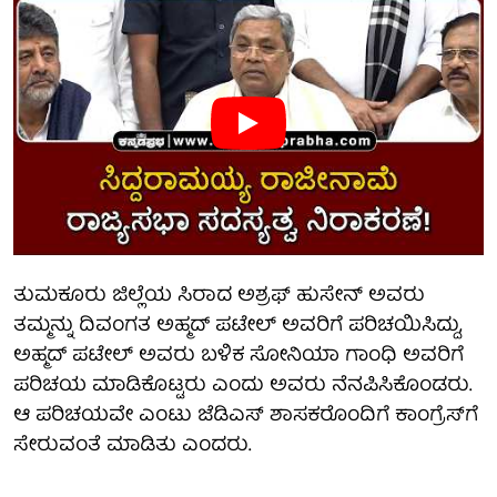
ತುಮಕೂರು ಜಿಲ್ಲೆಯ ಸಿರಾದ ಅಶ್ರಫ್ ಹುಸೇನ್ ಅವರು
ತಮ್ಮನ್ನು ದಿವಂಗತ ಅಹ್ಮದ್ ಪಟೇಲ್ ಅವರಿಗೆ ಪರಿಚಯಿಸಿದ್ದು,
ಅಹ್ಮದ್ ಪಟೇಲ್ ಅವರು ಬಳಿಕ ಸೋನಿಯಾ ಗಾಂಧಿ ಅವರಿಗೆ
ಪರಿಚಯ ಮಾಡಿಕೊಟ್ಟರು ಎಂದು ಅವರು ನೆನಪಿಸಿಕೊಂಡರು.
ಆ ಪರಿಚಯವೇ ಎಂಟು ಜೆಡಿಎಸ್ ಶಾಸಕರೊಂದಿಗೆ ಕಾಂಗ್ರೆಸ್‌ಗೆ
ಸೇರುವಂತೆ ಮಾಡಿತು ಎಂದರು.