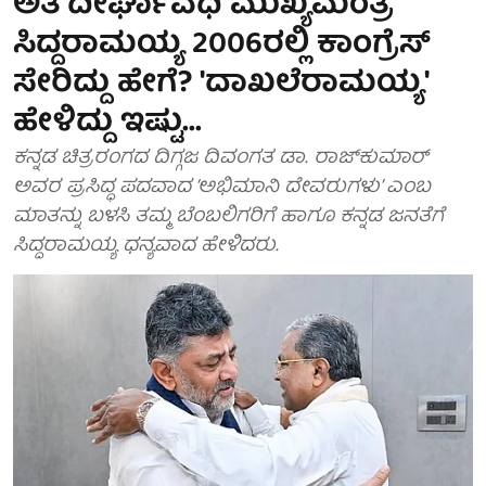
ಅತಿ ದೀರ್ಘಾವಧಿ ಮುಖ್ಯಮಂತ್ರಿ
ಸಿದ್ದರಾಮಯ್ಯ 2006ರಲ್ಲಿ ಕಾಂಗ್ರೆಸ್
ಸೇರಿದ್ದು ಹೇಗೆ? 'ದಾಖಲೆರಾಮಯ್ಯ'
ಹೇಳಿದ್ದು ಇಷ್ಟು...
ಕನ್ನಡ ಚಿತ್ರರಂಗದ ದಿಗ್ಗಜ ದಿವಂಗತ ಡಾ. ರಾಜ್‌ಕುಮಾರ್
ಅವರ ಪ್ರಸಿದ್ಧ ಪದವಾದ ‘ಅಭಿಮಾನಿ ದೇವರುಗಳು’ ಎಂಬ
ಮಾತನ್ನು ಬಳಸಿ ತಮ್ಮ ಬೆಂಬಲಿಗರಿಗೆ ಹಾಗೂ ಕನ್ನಡ ಜನತೆಗೆ
ಸಿದ್ದರಾಮಯ್ಯ ಧನ್ಯವಾದ ಹೇಳಿದರು.