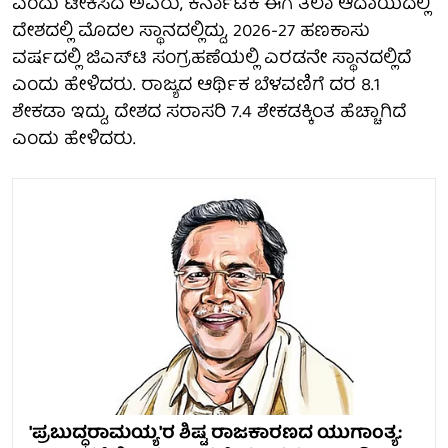
ಎಂದು ಟೀಕಿಸಿದ ಅವರು, ಕರ್ನಾಟಕ ಈಗ ತಲಾ ಆದಾಯದಲ್ಲಿ
ದೇಶದಲ್ಲಿ ಮೊದಲ ಸ್ಥಾನದಲ್ಲಿದ್ದು, 2026-27 ಹಣಕಾಸು
ವರ್ಷದಲ್ಲಿ ಜಿಎಸ್‌ಟಿ ಸಂಗ್ರಹಣೆಯಲ್ಲಿ ಎರಡನೇ ಸ್ಥಾನದಲ್ಲಿದೆ
ಎಂದು ಹೇಳಿದರು. ರಾಜ್ಯದ ಆರ್ಥಿಕ ಬೆಳವಣಿಗೆ ದರ 8.1
ಶೇಕಡಾ ಇದ್ದು, ದೇಶದ ಸರಾಸರಿ 7.4 ಶೇಕಡಕ್ಕಿಂತ ಹೆಚ್ಚಾಗಿದೆ
ಎಂದು ಹೇಳಿದರು.
'ಪ್ರಬುದ್ಧರಾಮಯ್ಯ'ರ ಶಿಷ್ಟ ರಾಜಕಾರಣದ ಯುಗಾಂತ್ಯ: