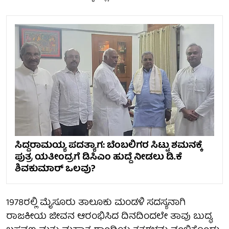
ಸಿದ್ದರಾಮಯ್ಯ ಪದತ್ಯಾಗ: ಬೆಂಬಲಿಗರ ಸಿಟ್ಟು ಶಮನಕ್ಕೆ
ಪುತ್ರ ಯತೀಂದ್ರಗೆ ಡಿಸಿಎಂ ಹುದ್ದೆ ನೀಡಲು ಡಿ.ಕೆ
ಶಿವಕುಮಾರ್ ಒಲವು?
1978ರಲ್ಲಿ ಮೈಸೂರು ತಾಲೂಕು ಮಂಡಳಿ ಸದಸ್ಯನಾಗಿ
ರಾಜಕೀಯ ಜೀವನ ಆರಂಭಿಸಿದ ದಿನದಿಂದಲೇ ತಾವು ಬುದ್ಧ,