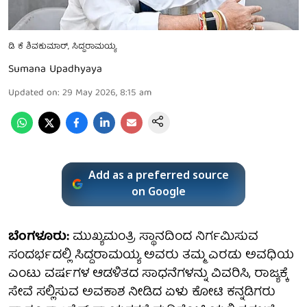
ಡಿ ಕೆ ಶಿವಕುಮಾರ್, ಸಿದ್ದರಾಮಯ್ಯ
Sumana Upadhyaya
Updated on
:
29 May 2026, 8:15 am
Add as a preferred source
on Google
ಬೆಂಗಳೂರು:
ಮುಖ್ಯಮಂತ್ರಿ ಸ್ಥಾನದಿಂದ ನಿರ್ಗಮಿಸುವ
ಸಂದರ್ಭದಲ್ಲಿ ಸಿದ್ದರಾಮಯ್ಯ ಅವರು ತಮ್ಮ ಎರಡು ಅವಧಿಯ
ಎಂಟು ವರ್ಷಗಳ ಆಡಳಿತದ ಸಾಧನೆಗಳನ್ನು ವಿವರಿಸಿ, ರಾಜ್ಯಕ್ಕೆ
ಸೇವೆ ಸಲ್ಲಿಸುವ ಅವಕಾಶ ನೀಡಿದ ಏಳು ಕೋಟಿ ಕನ್ನಡಿಗರು