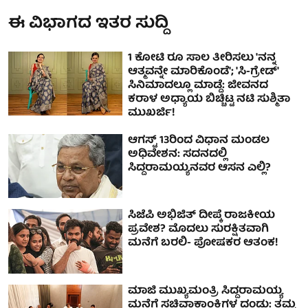
ಈ ವಿಭಾಗದ ಇತರ ಸುದ್ದಿ
1 ಕೋಟಿ ರೂ ಸಾಲ ತೀರಿಸಲು 'ನನ್ನ
ಆತ್ಮವನ್ನೇ ಮಾರಿಕೊಂಡೆ'; 'ಸಿ-ಗ್ರೇಡ್'
ಸಿನಿಮಾದಲ್ಲೂ ಮಾಡ್ದೆ: ಜೀವನದ
ಕರಾಳ ಅಧ್ಯಾಯ ಬಿಚ್ಚಿಟ್ಟ ನಟಿ ಸುಶ್ಮಿತಾ
ಮುಖರ್ಜಿ!
ಆಗಸ್ಟ್ 13ರಿಂದ ವಿಧಾನ ಮಂಡಲ
ಅಧಿವೇಶನ: ಸದನದಲ್ಲಿ
ಸಿದ್ದರಾಮಯ್ಯನವರ ಆಸನ ಎಲ್ಲಿ?
ಸಿಜೆಪಿ ಅಭಿಜಿತ್ ದೀಪ್ಕೆ ರಾಜಕೀಯ
ಪ್ರವೇಶ? ಮೊದಲು ಸುರಕ್ಷಿತವಾಗಿ
ಮನೆಗೆ ಬರಲಿ- ಪೋಷಕರ ಆತಂಕ!
ಮಾಜಿ ಮುಖ್ಯಮಂತ್ರಿ ಸಿದ್ದರಾಮಯ್ಯ
ಮನೆಗೆ ಸಚಿವಾಕಾಂಕ್ಷಿಗಳ ದಂಡು: ತಮ್ಮ