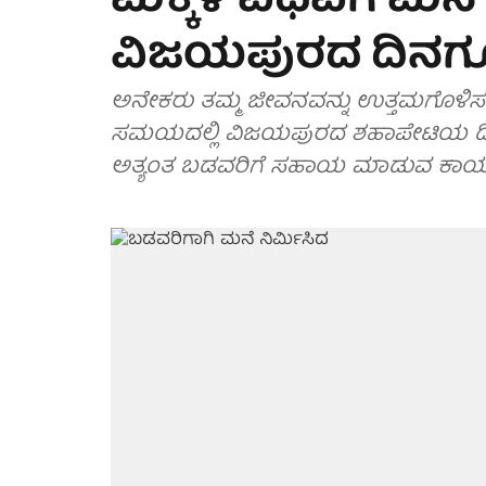
ಮಕ್ಕಳ ವಿಧವೆಗೆ ಮನೆ 
ವಿಜಯಪುರದ ದಿನಗೂ
ಅನೇಕರು ತಮ್ಮ ಜೀವನವನ್ನು ಉತ್ತಮಗೊಳಿಸಲ
ಸಮಯದಲ್ಲಿ ವಿಜಯಪುರದ ಶಹಾಪೇಟಿಯ ದ
ಅತ್ಯಂತ ಬಡವರಿಗೆ ಸಹಾಯ ಮಾಡುವ ಕಾಯಕದ