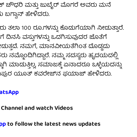
ಕ್ ಚೌಧರಿ ಮತ್ತು ಜುಬೈರ್ ಮೊಗರೆ ಅವರು ಮನೆ
 ಬಗ್ವಾನ್ ಹೇಳಿದರು.
ಸ್ಯರು ತಲಾ 100 ರೂ.ಗಳನ್ನು ಕೊಡುಗೆಯಾಗಿ ನೀಡುತ್ತಾರೆ.
ಗೆ ದಿನಸಿ ವಸ್ತುಗಳನ್ನು ಒದಗಿಸುವುದರ ಜೊತೆಗೆ
ೀಡುತ್ತದೆ. ನಮಗೆ, ಮಾನವೀಯತೆಗಿಂತ ದೊಡ್ಡದು
ಮ್ಮೊಂದಿಗಿದ್ದಾರೆ. ನಮ್ಮ ಸದಸ್ಯರು ಹೃದಯದಲ್ಲಿ
ಾಗಿ ಮಾಡುತ್ತಿಲ್ಲ, ಸಮಾಜಕ್ಕೆ ಏನಾದರೂ ಒಳ್ಳೆಯದನ್ನು
ಜಾಪುರ ಯೂತ್ ಕವರೇಜ್‌ನ ಫಯಾಜ್ ಹೇಳಿದರು.
atsApp
Channel and watch Videos
pp
to follow the latest news updates