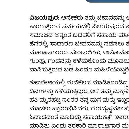
ವಿಜಯಪುರ:
ಅನೇಕರು ತಮ್ಮ ಜೀವನವನ್ನು 
ಕಾಯುತ್ತಿರುವ ಸಮಯದಲ್ಲಿ ವಿಜಯಪುರದ 
ಸಮಾಜದ ಅತ್ಯಂತ ಬಡವರಿಗೆ ಸಹಾಯ ಮಾಡು
ಹೆಸರಲ್ಲಿ, ಸಾಧಾರಣ ಜೀವನವನ್ನು ನಡೆಸಲು ಹ
ಮಾರಾಟಗಾರರು, ಪೇಂಟರ್‌ಗಳು, ಆಟೋಮೊಬೈಲ
ಗುಂಪು, ಗಂಡನನ್ನು ಕಳೆದುಕೊಂಡು ಮೂವರು 
ವಾಸಿಸುತ್ತಿರುವ ಬಡ ಹಿಂದೂ ಮಹಿಳೆಯೊಬ್ಬರಿಗ
ಶಹಾಪೇಟಿಯಲ್ಲಿ ಮನೆಕೆಲಸ ಮಾಡಿಕೊಂಡಿದ್ದ 
ದಿನಗಳನ್ನು ಕಳೆಯುತ್ತಿದ್ದರು. ಆಕೆ ತಮ್ಮ ಮಕ್ಕಳೊ
ಪತಿ ಮೃತಪಟ್ಟ ನಂತರ ತನ್ನ ಮಗ ಮತ್ತು ಇಬ್ಬರು
ಮಾಡಲು ಪ್ರಾರಂಭಿಸಿದರು. ದುರದೃಷ್ಟವಶಾತ್
ಓಡಾಡದಂತೆ ಮಾಡಿದ್ದು ಸಹಾಯಕ್ಕಾಗಿ ಇತರರನ
ಮಾಡಿತು ಎಂದು ತರಕಾರಿ ಮಾರಾಟಗಾರ ಮೆಹ