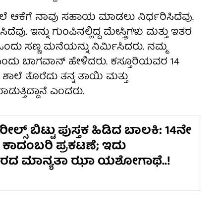
ಲೆ ಆಕೆಗೆ ನಾವು ಸಹಾಯ ಮಾಡಲು ನಿರ್ಧರಿಸಿದೆವು.
ೆವು. ಇನ್ನು ಗುಂಪಿನಲ್ಲಿದ್ದ ಮೇಸ್ತ್ರಿಗಳು ಮತ್ತು ಇತರ
ಒಂದು ಸಣ್ಣ ಮನೆಯನ್ನು ನಿರ್ಮಿಸಿದರು. ನಮ್ಮ
ೆ ಎಂದು ಬಾಗವಾನ್ ಹೇಳಿದರು. ಕಸ್ತೂರಿಯವರ 14
ಾಲೆ ತೊರೆದು ತನ್ನ ತಾಯಿ ಮತ್ತು
ತ್ತಿದ್ದಾನೆ ಎಂದರು.
ಲ್ಸ್‌ ಬಿಟ್ಟು ಪುಸ್ತಕ ಹಿಡಿದ ಬಾಲಕಿ: 14ನೇ
 ಕಾದಂಬರಿ ಪ್ರಕಟಣೆ; ಇದು
ರದ ಮಾನ್ಯತಾ ಝಾ ಯಶೋಗಾಥೆ..!