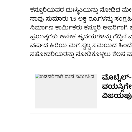
ಕಸ್ತೂರಿಯವರ ದುಃಸ್ಥಿತಿಯನ್ನು ನೋಡಿದ ಮೇ
ನಾವು ಸುಮಾರು 1.5 ಲಕ್ಷ ರೂ.ಗಳನ್ನು ಸಂಗ್ರಹಿಸಿದ
ನಿರ್ಮಾಣ ಕಾರ್ಮಿಕರು ಕಸ್ತೂರಿ ಅವರಿಗಾಗಿ 
ಪ್ರಯತ್ನಗಳು ಅನೇಕ ಹೃದಯಗಳನ್ನು ಗೆದ್ದಿವ
ವರ್ಷದ ಹಿರಿಯ ಮಗ ಸ್ವಲ್ಪ ಸಮಯದ ಹಿಂದೆ ಶ
ಸಹೋದರಿಯರನ್ನು ನೋಡಿಕೊಳ್ಳಲು ಕೆಲಸ ಮಾಡು
ಮೊಬೈಲ್-ರೀ
ವಯಸ್ಸಿಗೇ
ವಿಜಯಪು