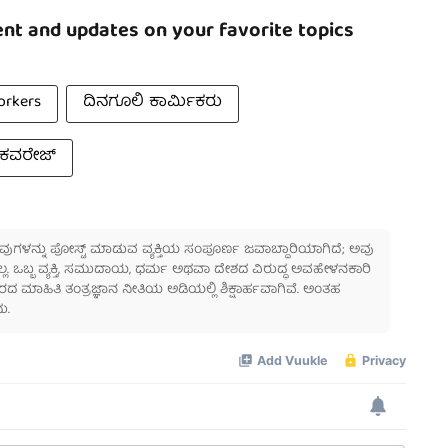
nt and updates on your favorite topics
orkers
ದಿನಗೂಲಿ ಕಾರ್ಮಿಕರು
 ಕವರೇಜ್
 ಅವುಗಳನ್ನು ಪೋಸ್ಟ್ ಮಾಡುವ ವ್ಯಕ್ತಿಯ ಸಂಪೂರ್ಣ ಜವಾಬ್ದಾರಿಯಾಗಿದೆ; ಅವು
ಲ್ಲ. ಒಬ್ಬ ವ್ಯಕ್ತಿ, ಸಮುದಾಯ, ಧರ್ಮ ಅಥವಾ ದೇಶದ ವಿರುದ್ಧ ಅವಹೇಳನಕಾರಿ
ಾಹಿತಿ ತಂತ್ರಜ್ಞಾನ ನೀತಿಯ ಅಡಿಯಲ್ಲಿ ಶಿಕ್ಷಾರ್ಹವಾಗಿವೆ. ಅಂತಹ
ು.