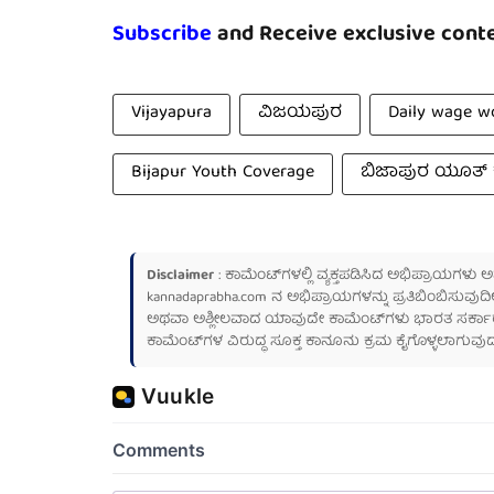
Subscribe
and Receive exclusive conte
Vijayapura
ವಿಜಯಪುರ
Daily wage w
Bijapur Youth Coverage
ಬಿಜಾಪುರ ಯೂತ್
Disclaimer
: ಕಾಮೆಂಟ್‌ಗಳಲ್ಲಿ ವ್ಯಕ್ತಪಡಿಸಿದ ಅಭಿಪ್ರಾಯಗಳು
kannadaprabha.com
ನ ಅಭಿಪ್ರಾಯಗಳನ್ನು ಪ್ರತಿಬಿಂಬಿಸುವುದಿ
ಅಥವಾ ಅಶ್ಲೀಲವಾದ ಯಾವುದೇ ಕಾಮೆಂಟ್‌ಗಳು ಭಾರತ ಸರ್ಕಾರದ ಮ
ಕಾಮೆಂಟ್‌ಗಳ ವಿರುದ್ಧ ಸೂಕ್ತ ಕಾನೂನು ಕ್ರಮ ಕೈಗೊಳ್ಳಲಾಗುವುದ