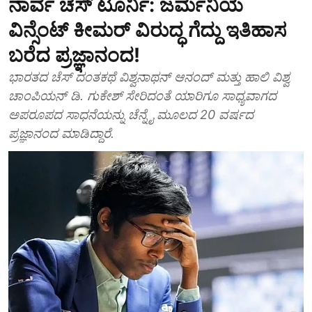
ನಾರ್ವೆ ಚೆಸ್ ಟೂರ್ನಿ: ಜರ್ಮನಿಯ
ವಿನ್ಸೆಂಟ್ ಕೀಮರ್ ವಿರುದ್ಧ ಗೆದ್ದು ಇತಿಹಾಸ
ಬರೆದ ಪ್ರಜ್ಞಾನಂದ!
ಭಾರತದ ಚೆಸ್ ದಂತಕಥೆ ವಿಶ್ವನಾಥನ್ ಆನಂದ್ ಮತ್ತು ಹಾಲಿ ವಿಶ್ವ
ಚಾಂಪಿಯನ್ ಡಿ. ಗುಕೇಶ್ ಸೇರಿದಂತೆ ಯಾರಿಗೂ ಸಾಧ್ಯವಾಗದ
ಅಪರೂಪದ ಸಾಧನೆಯನ್ನು ಚೆನ್ನೈ ಮೂಲದ 20 ವರ್ಷದ
ಪ್ರಜ್ಞಾನಂದ ಮಾಡಿದ್ದಾರೆ.