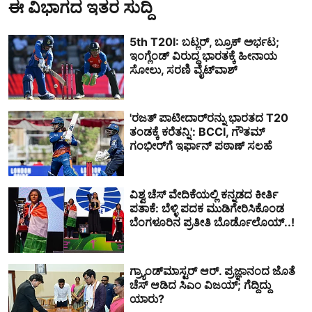
ಈ ವಿಭಾಗದ ಇತರ ಸುದ್ದಿ
5th T20I: ಬಟ್ಲರ್, ಬ್ರೂಕ್ ಅರ್ಭಟ;
ಇಂಗ್ಲೆಂಡ್ ವಿರುದ್ಧ ಭಾರತಕ್ಕೆ ಹೀನಾಯ
ಸೋಲು, ಸರಣಿ ವೈಟ್‌ವಾಶ್
'ರಜತ್ ಪಾಟೀದಾರ್‌ರನ್ನು ಭಾರತದ T20
ತಂಡಕ್ಕೆ ಕರೆತನ್ನಿ': BCCI, ಗೌತಮ್
ಗಂಭೀರ್‌ಗೆ ಇರ್ಫಾನ್ ಪಠಾಣ್ ಸಲಹೆ
ವಿಶ್ವ ಚೆಸ್ ವೇದಿಕೆಯಲ್ಲಿ ಕನ್ನಡದ ಕೀರ್ತಿ
ಪತಾಕೆ: ಬೆಳ್ಳಿ ಪದಕ ಮುಡಿಗೇರಿಸಿಕೊಂಡ
ಬೆಂಗಳೂರಿನ ಪ್ರತೀತಿ ಬೊರ್ಡೊಲೊಯ್..!
ಗ್ರ್ಯಾಂಡ್‌ಮಾಸ್ಟರ್ ಆರ್. ಪ್ರಜ್ಞಾನಂದ ಜೊತೆ
ಚೆಸ್ ಆಡಿದ ಸಿಎಂ ವಿಜಯ್; ಗೆದ್ದಿದ್ದು
ಯಾರು?