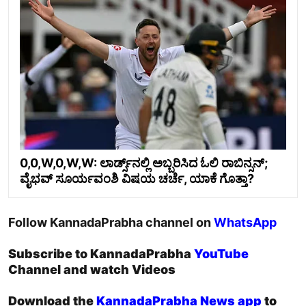
0,0,W,0,W,W: ಲಾರ್ಡ್ಸ್‌ನಲ್ಲಿ ಅಬ್ಬರಿಸಿದ ಓಲಿ ರಾಬಿನ್ಸನ್​;
ವೈಭವ್ ಸೂರ್ಯವಂಶಿ ವಿಷಯ ಚರ್ಚೆ, ಯಾಕೆ ಗೊತ್ತಾ?
Follow KannadaPrabha channel on
WhatsApp
Subscribe to KannadaPrabha
YouTube
Channel and watch Videos
Download the
KannadaPrabha News app
to