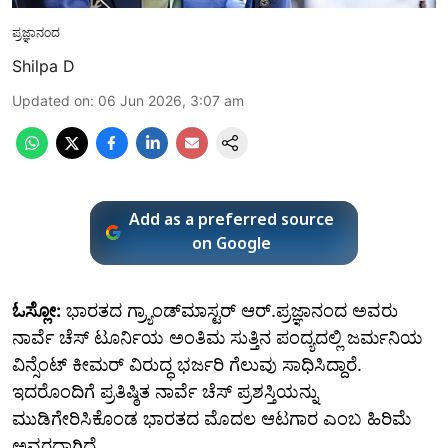
ಪ್ರಜ್ಞಾನಂದ
Shilpa D
Updated on
:
06 Jun 2026, 3:07 am
Add as a preferred source
on Google
ಓಸ್ಲೋ:
ಭಾರತದ ಗ್ರ್ಯಾಂಡ್‌ಮಾಸ್ಟರ್ ಆರ್‌.ಪ್ರಜ್ಞಾನಂದ ಅವರು
ನಾರ್ವೆ ಚೆಸ್‌ ಟೂರ್ನಿಯ ಅಂತಿಮ ಸುತ್ತಿನ ಪಂದ್ಯದಲ್ಲಿ ಜರ್ಮನಿಯ
ವಿನ್ಸೆಂಟ್ ಕೀಮರ್ ವಿರುದ್ಧ ಭರ್ಜರಿ ಗೆಲುವು ಸಾಧಿಸಿದ್ದಾರೆ.
ಇದರೊಂದಿಗೆ ಪ್ರತಿಷ್ಠಿತ ನಾರ್ವೆ ಚೆಸ್ ಪ್ರಶಸ್ತಿಯನ್ನು
ಮುಡಿಗೇರಿಸಿಕೊಂಡ ಭಾರತದ ಮೊದಲ ಆಟಗಾರ ಎಂಬ ಹಿರಿಮೆ
ಅವರದ್ದಾಗಿದೆ.