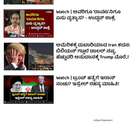
Watch | ಅವರಿಗೂ 'ರಾವಣ'ನಿಗೂ
ಏನು ವ್ಯತ್ಯಾಸ? - ಉದ್ಧವ್ ಠಾಕ್ರೆ
ಅಮೆರಿಕಕ್ಕೆ ದುಬಾರಿಯಾದ Iran ಕದನ:
ಬಿಲಿಯನ್ ಗಟ್ಟಲೆ ಡಾಲರ್ ನಷ್ಟ,
ಹೆಚ್ಚುವರಿ ಅನುದಾನಕ್ಕೆ Trump ಮೊರೆ..!
Watch | ಟ್ರಂಪ್ ಹತ್ಯೆಗೆ ಇರಾನ್
ಸಂಚು? ಇಸ್ರೇಲ್ ರಹಸ್ಯ ಮಾಹಿತಿ!
Advertisement