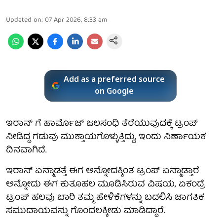
Updated on
:
07 Apr 2026, 8:33 am
Add as a preferred source
on Google
ಇರಾನ್ ಗೆ ಹಾರ್ಮೊಜ್ ಜಲಸಂಧಿ ತೆರೆಯುವುದಕ್ಕೆ ಟ್ರಂಪ್
ನೀಡಿದ್ದ ಗಡುವು ಮುಕ್ತಾಯಗೊಳ್ಳುತ್ತಿದ್ದು, ಇಂದು ನಿರ್ಣಾಯಕ
ದಿನವಾಗಿದೆ.
ಇರಾನ್ ಏನ್ಮಾಡತ್ತೆ ಈಗ ಅನ್ನೋದಕ್ಕಿಂತ ಟ್ರಂಪ್ ಏನ್ಮಾಡ್ತಾರೆ
ಅನ್ನೋದು ಈಗ ಕುತೂಹಲ ಮೂಡಿಸಿರುವ ವಿಷಯ, ಏಕಂದ್ರೆ
ಟ್ರಂಪ್ ಹಲವು ಬಾರಿ ತಮ್ಮ ಹೇಳಿಕೆಗಳನ್ನು ಬದಲಿಸಿ ಜಾಗತಿಕ
ಸಮುದಾಯವನ್ನು ಗೊಂದಲಕ್ಕೀಡು ಮಾಡಿದ್ದಾರೆ.