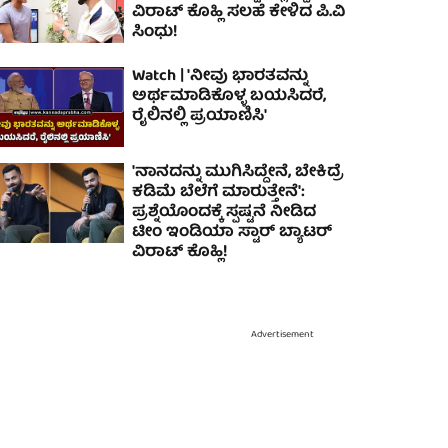
ವಿರಾಟ್ ಕೊಹ್ಲಿ ಸಲಹೆ ಕೇಳಿದ ಪಿ.ವಿ
ಸಿಂಧು!
Watch | 'ನೀವು ಭಾರತವನ್ನು
ಅರ್ಥಮಾಡಿಕೊಳ್ಳ ಬಯಸಿದರೆ,
ರೈಲಿನಲ್ಲಿ ಪ್ರಯಾಣಿಸಿ'
'ನಾನದನ್ನು ಮುಗಿಸಿದ್ದೇನೆ, ಬೇಕಿದ್ರೆ
ಕಡಿಮೆ ಬೆಲೆಗೆ ಮಾರುತ್ತೇನೆ':
ಪ್ರಶ್ನೆಯೊಂದಕ್ಕೆ ಸ್ಪಷ್ಟನೆ ನೀಡಿದ
ಟೀಂ ಇಂಡಿಯಾ ಸ್ಟಾರ್ ಬ್ಯಾಟರ್
ವಿರಾಟ್ ಕೊಹ್ಲಿ!
Advertisement