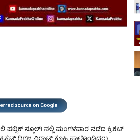
ferred source on Google
ಪಬ್ಲಿಕ್ ಸ್ಕೂಲ್) ನಲ್ಲಿ ಮಂಗಳವಾರ ನಡೆದ ಕ್ರಿಕೆಟ್
್ ದಿಗ್ಗಜ ವಿರಾಟ್ ಕೊಹ್ಲಿ ಪಾಲ್ಗೊಂಡಿದ್ದರು.