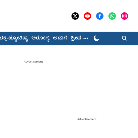
ಭಕ್ತಿ-ಜ್ಯೋತಿಷ್ಯ
ಆರೋಗ್ಯ
ಅಡುಗೆ
ಕ್ರೀಡೆ
Advertisement
Advertisement