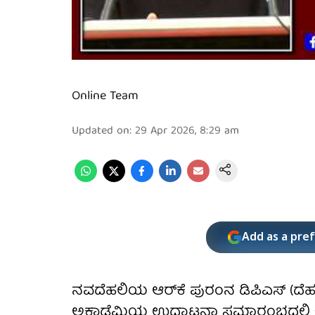
Online Team
Updated on
:
29 Apr 2026, 8:29 am
Add as a pre
ನವದೆಹಲಿಯ ಆರ್‌ಕೆ ಪುರಂನ ಡಿಪಿಎಸ್ (ದೆಹಲಿ 
ಅಕಾಡೆಮಿಯ ಉದ್ಘಾಟನಾ ಸಮಾರಂಭದಲ್ಲಿ ಕ್ರಿಕೆಟ