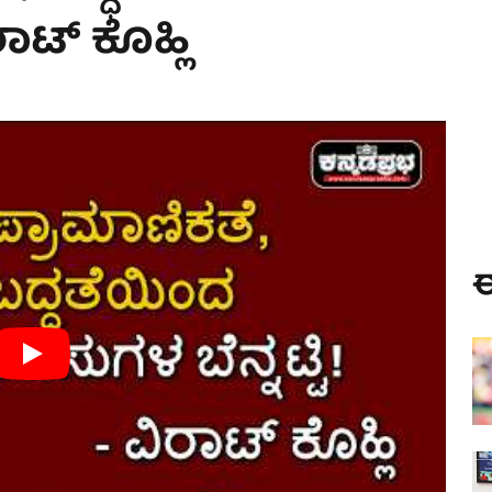
ರಾಟ್ ಕೊಹ್ಲಿ
ಈ