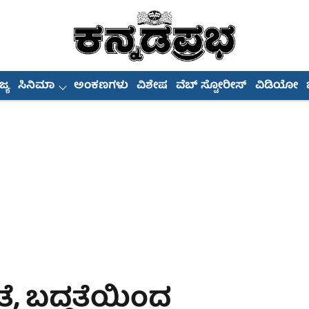
್ಯ
ಸಿನಿಮಾ
ಅಂಕಣಗಳು
ವಿಶೇಷ
ವೆಬ್ ಸ್ಟೋರೀಸ್
ವಿಡಿಯೋ
ೆ, ಬದ್ಧತೆಯಿಂದ