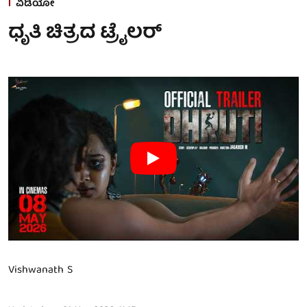
ವಿಡಿಯೋ
ಧೃತಿ ಚಿತ್ರದ ಟ್ರೈಲರ್
Vishwanath S