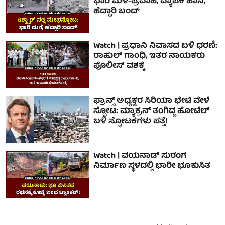
ಭಾರಿ ಮಳೆ-ಪ್ರವಾಹ, ವ್ಯಾಪಕ ಹಾನಿ,
ಹೆದ್ದಾರಿ ಬಂದ್
Watch | ಪ್ರಧಾನಿ ನಿವಾಸದ ಬಳಿ ಧರಣಿ:
ರಾಹುಲ್ ಗಾಂಧಿ, ಇತರ ನಾಯಕರು
ಪೊಲೀಸ್ ವಶಕ್ಕೆ
ಫ್ರಾನ್ಸ್ ಅಧ್ಯಕ್ಷರ ಸಿರಿಯಾ ಭೇಟಿ ವೇಳೆ
ಸ್ಫೋಟ: ಮ್ಯಾಕ್ರನ್ ತಂಗಿದ್ದ ಹೋಟೆಲ್
ಬಳಿ ಸ್ಫೋಟಕಗಳು ಪತ್ತೆ!
Watch | ವಯನಾಡ್ ಸುರಂಗ
ನಿರ್ಮಾಣ ಸ್ಥಳದಲ್ಲಿ ಭಾರೀ ಭೂಕುಸಿತ