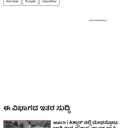
Amritsar
Punjab
Jalandhar
Advertisement
ಈ ವಿಭಾಗದ ಇತರ ಸುದ್ದಿ
Watch | ಕಿಶ್ತ್ವಾರ್ ನಲ್ಲಿ ಮೇಘಸ್ಫೋಟ: