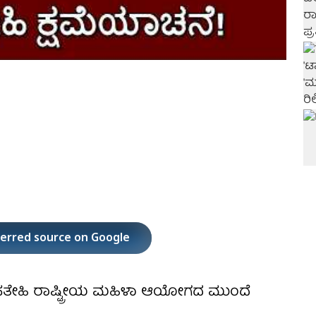
ferred source on Google
 ಫತೇಹಿ ರಾಷ್ಟ್ರೀಯ ಮಹಿಳಾ ಆಯೋಗದ ಮುಂದೆ