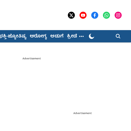
ಭಕ್ತಿ-ಜ್ಯೋತಿಷ್ಯ
ಆರೋಗ್ಯ
ಅಡುಗೆ
ಕ್ರೀಡೆ
Advertisement
Advertisement