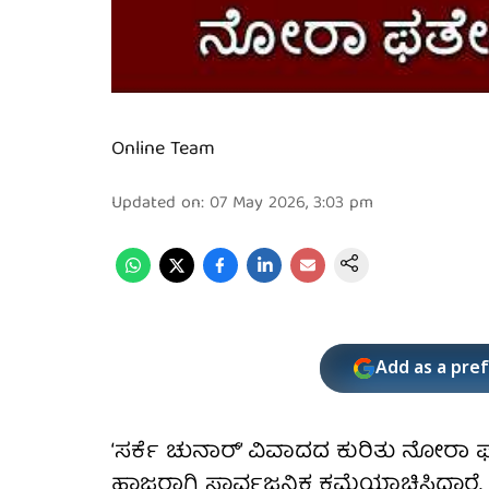
Online Team
Updated on
:
07 May 2026, 3:03 pm
Add as a pre
‘ಸರ್ಕೆ ಚುನಾರ್’ ವಿವಾದದ ಕುರಿತು ನೋರಾ
ಹಾಜರಾಗಿ ಸಾರ್ವಜನಿಕ ಕ್ಷಮೆಯಾಚಿಸಿದ್ದಾರೆ.