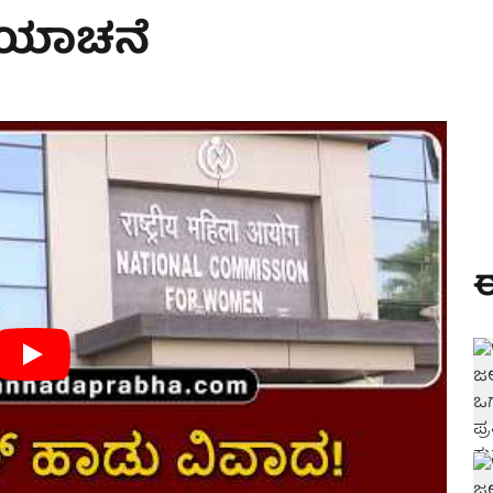
ೆಯಾಚನೆ
ಈ