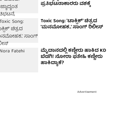
ಪ್ರತಿಭಟನಾಕಾರರು ವಶಕ್ಕೆ
Toxic Song: 'ಟಾಕ್ಸಿಕ್' ಚಿತ್ರದ
'ಮನಮೋಹಕ..' ಸಾಂಗ್ ರಿಲೀಸ್
ಮೈದಾನದಲ್ಲಿ ಕಣ್ಣೀರು ಹಾಕಿದ KD
ಬೆಡಗಿ! ನೋರಾ ಫತೇಹಿ ಕಣ್ಣೀರು
ಹಾಕಿದ್ಯಾಕೆ?
Advertisement