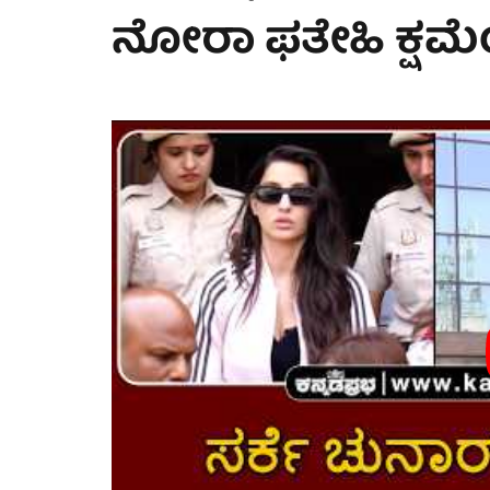
ನೋರಾ ಫತೇಹಿ ಕ್ಷಮ