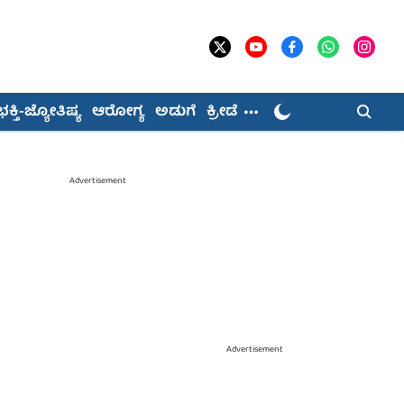
ಭಕ್ತಿ-ಜ್ಯೋತಿಷ್ಯ
ಆರೋಗ್ಯ
ಅಡುಗೆ
ಕ್ರೀಡೆ
Advertisement
Advertisement