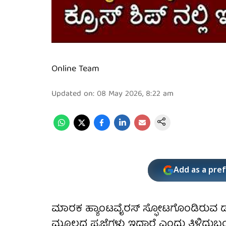
Online Team
Updated on
:
08 May 2026, 8:22 am
Add as a pre
ಮಾರಕ ಹ್ಯಾಂಟವೈರಸ್ ಸ್ಫೋಟಗೊಂಡಿರುವ ಡಚ್
ಮೂಲದ ಪ್ರಜೆಗಳು ಇದ್ದಾರೆ ಎಂದು ತಿಳಿದುಬಂ