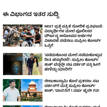
ಈ ವಿಭಾಗದ ಇತರ ಸುದ್ದಿ
NEET ಪ್ರಶ್ನೆ ಪತ್ರಿಕೆ ಸೋರಿಕೆ ಪ್ರತಿಭಟನೆ:
ವಿದ್ಯಾರ್ಥಿಗಳ ಮೇಲೆ ಪೊಲೀಸರ
ದೌರ್ಜನ್ಯ ಆರೋಪದ ಅರ್ಜಿಗಳ
ವಿಚಾರಣೆ ನಡೆಸಲು ಸುಪ್ರೀಂ ಕೋರ್ಟ್
ಒಪ್ಪಿಗೆ
'ಪಡೆದುಕೊಂಡ ಮೇಲೆ ನಡೆದುಕೊಳ್ಳುವ
ರೀತಿ ಚೆನ್ನಾಗಿರಲಿ': ಸುಪ್ರೀಂ ಕೋರ್ಟ್
ಶಾಕ್ ಬೆನ್ನಲ್ಲೇ ನಟ ದರ್ಶನ್ ಪತ್ನಿ ಹೀಗೆ
ಹೇಳಿದ್ದು ಯಾರಿಗೆ?
ರೇಣುಕಾಸ್ವಾಮಿ ಕೊಲೆ ಪ್ರಕರಣ: ನಟ
ದರ್ಶನ್‌ಗೆ ಮತ್ತೆ ಸುಪ್ರೀಂ ಕೋರ್ಟ್
ಶಾಕ್‌; ʻದಾಸʼನಿಗೆ 1 ವರ್ಷ ಜೈಲೇ ಗತಿ!