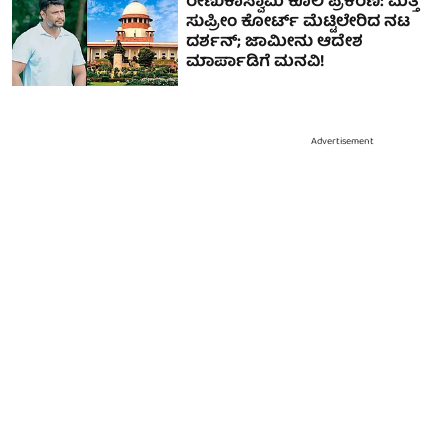
ರೇಣುಕಾಸ್ವಾಮಿ ಕೊಲೆ ಪ್ರಕರಣ: ಮತ್ತೆ
ಸುಪ್ರೀಂ ಕೋರ್ಟ್ ಮೆಟ್ಟಿಲೇರಿದ ನಟ
ದರ್ಶನ್; ಜಾಮೀನು ಆದೇಶ
ಮಾರ್ಪಾಡಿಗೆ ಮನವಿ!
Advertisement