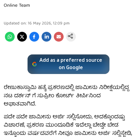
Online Team
Updated on
:
16 May 2026, 12:09 pm
Add as a preferred source
on Google
ರೇಣುಕಾಸ್ವಾಮಿ ಹತ್ಯೆ ಪ್ರಕರಣದಲ್ಲಿ ಜಾಮೀನು ನಿರೀಕ್ಷೆಯಲ್ಲಿದ್ದ
ನಟ ದರ್ಶನ್ ಗೆ ಸುಪ್ರೀಂ ಕೋರ್ಟ್ ತೀರ್ಪಿನಿಂದ
ಅಘಾತವಾಗಿದೆ.
ಪದೇ ಪದೇ ಜಾಮೀನು ಅರ್ಜಿ ಸಲ್ಲಿಸೋದು, ಅದಕ್ಕೊಂದಷ್ಟು
ವಿಚಾರಣೆ, ಪ್ರಕರಣ ಮುಂದೂಡಿಕೆ ಇದೆಲ್ಲಾ ಬೇಡ್ವೇ ಬೇಡ
ಇನ್ನೊಂದು ವರ್ಷದವರೆಗೆ ನೀವೂ ಜಾಮೀನು ಅರ್ಜಿ ಸಲ್ಲಿಸ್ಬೇಡಿ,