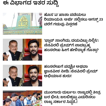
ಈ ವಿಭಾಗದ ಇತರ ಸುದ್ದಿ
ಹೊಸ 'ಎ' ಖಾತಾ ಪಡೆಯಲು
ರಿಯಾಯತಿ: ಅರ್ಜಿ ಸಲ್ಲಿಸಲು ಆಗಸ್ಟ್ 23
ವರೆಗೆ ಗಡುವು ವಿಸ್ತರಣೆ
'ಫ್ಲಾಪ್ ಸಾಂಗಿದು, ದಯವಿಟ್ಟು ನಿಲ್ಲಿಸಿ':
ನೆನಪಿರಲಿ ಪ್ರೇಮ್​​ಗೆ ನಾದಬ್ರಹ್ಮ
ಹಂಸಲೇಖ ಹೀಗೆ ಹೇಳಿದ್ಯಾಕೆ ಗೊತ್ತಾ?
ಹಂಸಲೇಖಗೆ ಪದ್ಮಶ್ರೀ ಅಥವಾ
ಜ್ಞಾನಪೀಠ ನೀಡಿ: ನೆನಪಿರಲಿ ಪ್ರೇಮ್
ಅಭಿಯಾನ ಶುರು!
ಮುಂಗಾರು ದುರ್ಬಲ: ರಾಜ್ಯದಲ್ಲಿ ತೀವ್ರ
ಬರ ಭೀತಿ; ಜಲಬಿಕ್ಕಟ್ಟು ಎದುರಿಸಲು
ರಾಜ್ಯ ಸರ್ಕಾರ ಸಿದ್ಧತೆ..!