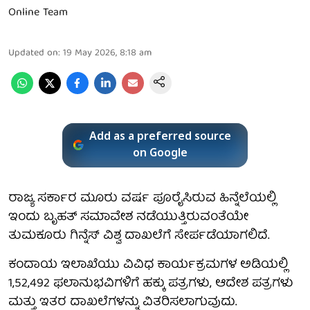
Online Team
Updated on
:
19 May 2026, 8:18 am
Add as a preferred source
on Google
ರಾಜ್ಯ ಸರ್ಕಾರ ಮೂರು ವರ್ಷ ಪೂರೈಸಿರುವ ಹಿನ್ನೆಲೆಯಲ್ಲಿ
ಇಂದು ಬೃಹತ್ ಸಮಾವೇಶ ನಡೆಯುತ್ತಿರುವಂತೆಯೇ
ತುಮಕೂರು ಗಿನ್ನೆಸ್ ವಿಶ್ವ ದಾಖಲೆಗೆ ಸೇರ್ಪಡೆಯಾಗಲಿದೆ.
ಕಂದಾಯ ಇಲಾಖೆಯು ವಿವಿಧ ಕಾರ್ಯಕ್ರಮಗಳ ಅಡಿಯಲ್ಲಿ
1,52,492 ಫಲಾನುಭವಿಗಳಿಗೆ ಹಕ್ಕು ಪತ್ರಗಳು, ಆದೇಶ ಪತ್ರಗಳು
ಮತ್ತು ಇತರ ದಾಖಲೆಗಳನ್ನು ವಿತರಿಸಲಾಗುವುದು.