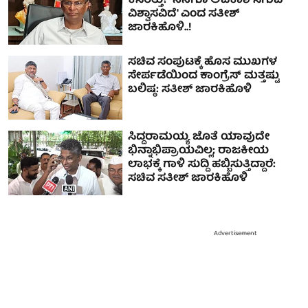
ಕಸರತ್ತು? 'ನನಗೂ ಅವಕಾಶ ಸಿಗುವ
ವಿಶ್ವಾಸವಿದೆ' ಎಂದ ಸತೀಶ್
ಜಾರಕಿಹೊಳಿ..!
ಸಚಿವ ಸಂಪುಟಕ್ಕೆ ಹೊಸ ಮುಖಗಳ
ಸೇರ್ಪಡೆಯಿಂದ ಕಾಂಗ್ರೆಸ್ ಮತ್ತಷ್ಟು
ಬಲಿಷ್ಠ: ಸತೀಶ್ ಜಾರಕಿಹೊಳಿ
ಸಿದ್ದರಾಮಯ್ಯ ಜೊತೆ ಯಾವುದೇ
ಭಿನ್ನಾಭಿಪ್ರಾಯವಿಲ್ಲ; ರಾಜಕೀಯ
ಲಾಭಕ್ಕೆ ಗಾಳಿ ಸುದ್ದಿ ಹಬ್ಬಿಸುತ್ತಿದ್ದಾರೆ:
ಸಚಿವ ಸತೀಶ್ ಜಾರಕಿಹೊಳಿ
Advertisement