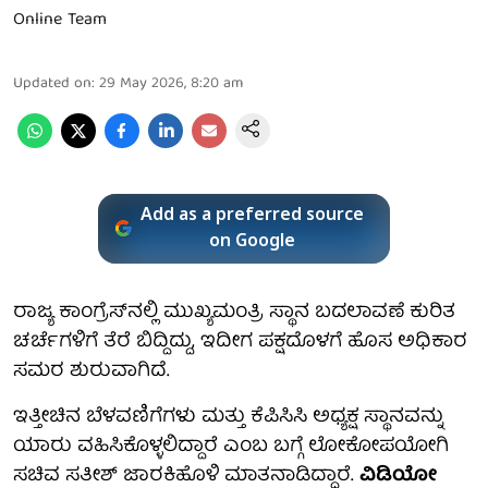
Online Team
Updated on
:
29 May 2026, 8:20 am
Add as a preferred source
on Google
ರಾಜ್ಯ ಕಾಂಗ್ರೆಸ್‌ನಲ್ಲಿ ಮುಖ್ಯಮಂತ್ರಿ ಸ್ಥಾನ ಬದಲಾವಣೆ ಕುರಿತ
ಚರ್ಚೆಗಳಿಗೆ ತೆರೆ ಬಿದ್ದಿದ್ದು, ಇದೀಗ ಪಕ್ಷದೊಳಗೆ ಹೊಸ ಅಧಿಕಾರ
ಸಮರ ಶುರುವಾಗಿದೆ.
ಇತ್ತೀಚಿನ ಬೆಳವಣಿಗೆಗಳು ಮತ್ತು ಕೆಪಿಸಿಸಿ ಅಧ್ಯಕ್ಷ ಸ್ಥಾನವನ್ನು
ಯಾರು ವಹಿಸಿಕೊಳ್ಳಲಿದ್ದಾರೆ ಎಂಬ ಬಗ್ಗೆ ಲೋಕೋಪಯೋಗಿ
ಸಚಿವ ಸತೀಶ್ ಜಾರಕಿಹೊಳಿ ಮಾತನಾಡಿದ್ದಾರೆ.
ವಿಡಿಯೋ