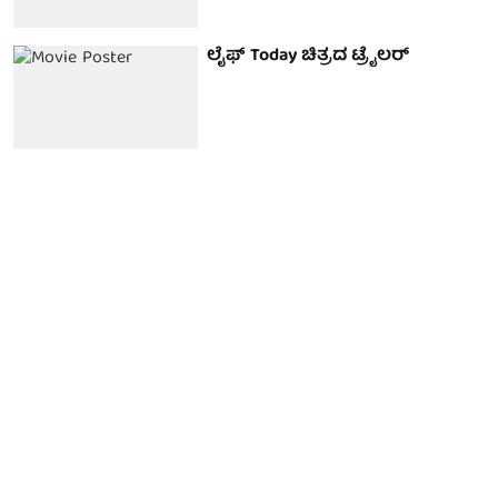
ಲೈಫ್ Today ಚಿತ್ರದ ಟ್ರೈಲರ್