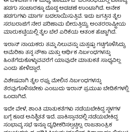
ಈ ಬೆಳವಣಿಗೆಗಳ ಮಧ್ಯೆ, ಹಾರ್ಮುಜ್ ಜಲಸಂಧಿಯಲ್ಲಿ ವಾಣಿಜ್ಯ
ಹಡಗು ಸಂಚಾರಕ್ಕೂ ದೊಡ್ಡ ಅಡಚಣೆ ಉಂಟಾಗಿದೆ. ಅನೇಕ
ಹಡಗುಗಳು ಮಾರ್ಗ ಬದಲಾಯಿಸುತ್ತಿವೆ. ಇದು ಜಗತ್ತಿನ ತೈಲ
ಸರಬರಾಜಿಗೆ ನೇರ ಪರಿಣಾಮ ಬೀರುತ್ತಿದ್ದು, ಅಂತರರಾಷ್ಟ್ರೀಯ
ಮಾರುಕಟ್ಟೆಯಲ್ಲಿ ತೈಲ ಬೆಲೆ ಏರಿಕೆಯ ಆತಂಕ ಹೆಚ್ಚಾಗಿದೆ.
ಇರಾನ್ ನಾಯಕರು ತಮ್ಮ ನಿಲುವನ್ನು ಮತ್ತಷ್ಟು ಗಟ್ಟಿಗೊಳಿಸಿದ್ದು,
ಅಮೆರಿಕಾ ತನ್ನ ನೌಕಾ ಮತ್ತು ಆರ್ಥಿಕ ನಿರ್ಬಂಧಗಳನ್ನು
ಹಿಂತೆಗೆದುಕೊಳ್ಳುವವರೆಗೆ ಯಾವುದೇ ಮಾತುಕತೆ ಸಾಧ್ಯವಿಲ್ಲ
ಎಂದು ಹೇಳಿದ್ದಾರೆ.
ವಿಶೇಷವಾಗಿ ತೈಲ ರಫ್ತು ಮೇಲಿನ ನಿರ್ಬಂಧಗಳನ್ನು
ತೆರವುಗೊಳಿಸಬೇಕು ಎಂಬುದು ಇರಾನ್ ಪ್ರಮುಖ ಬೇಡಿಕೆಗಳಲ್ಲಿ
ಒಂದಾಗಿದೆ.
ಇದೇ ವೇಳೆ, ಶಾಂತಿ ಮಾತುಕತೆಗಳು ನಡೆಯಬೇಕಿದ್ದ ಸ್ಥಳಗಳ
ಬಗ್ಗೆ ಕೂಡ ಅನಿಶ್ಚಿತತೆ ಇದೆ. ಪಾಕಿಸ್ತಾನದಲ್ಲಿ ನಡೆಯಬೇಕಿದ್ದ
ಸಂಭಾವ್ಯ ಸಭೆ ಇನ್ನೂ ದೃಢೀಕರಿಸಲ್ಪಟ್ಟಿಲ್ಲ. ರಾಜತಾಂತ್ರಿಕ