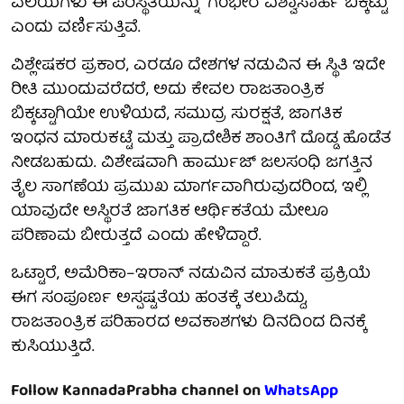
ವಲಯಗಳು ಈ ಪರಿಸ್ಥಿತಿಯನ್ನು “ಗಂಭೀರ ವಿಶ್ವಾಸಾರ್ಹ ಬಿಕ್ಕಟ್ಟು”
ಎಂದು ವರ್ಣಿಸುತ್ತಿವೆ.
ವಿಶ್ಲೇಷಕರ ಪ್ರಕಾರ, ಎರಡೂ ದೇಶಗಳ ನಡುವಿನ ಈ ಸ್ಥಿತಿ ಇದೇ
ರೀತಿ ಮುಂದುವರೆದರೆ, ಅದು ಕೇವಲ ರಾಜತಾಂತ್ರಿಕ
ಬಿಕ್ಕಟ್ಟಾಗಿಯೇ ಉಳಿಯದೆ, ಸಮುದ್ರ ಸುರಕ್ಷತೆ, ಜಾಗತಿಕ
ಇಂಧನ ಮಾರುಕಟ್ಟೆ ಮತ್ತು ಪ್ರಾದೇಶಿಕ ಶಾಂತಿಗೆ ದೊಡ್ಡ ಹೊಡೆತ
ನೀಡಬಹುದು. ವಿಶೇಷವಾಗಿ ಹಾರ್ಮುಜ್ ಜಲಸಂಧಿ ಜಗತ್ತಿನ
ತೈಲ ಸಾಗಣೆಯ ಪ್ರಮುಖ ಮಾರ್ಗವಾಗಿರುವುದರಿಂದ, ಇಲ್ಲಿ
ಯಾವುದೇ ಅಸ್ಥಿರತೆ ಜಾಗತಿಕ ಆರ್ಥಿಕತೆಯ ಮೇಲೂ
ಪರಿಣಾಮ ಬೀರುತ್ತದೆ ಎಂದು ಹೇಳಿದ್ದಾರೆ.
ಒಟ್ಟಾರೆ, ಅಮೆರಿಕಾ–ಇರಾನ್ ನಡುವಿನ ಮಾತುಕತೆ ಪ್ರಕ್ರಿಯೆ
ಈಗ ಸಂಪೂರ್ಣ ಅಸ್ಪಷ್ಟತೆಯ ಹಂತಕ್ಕೆ ತಲುಪಿದ್ದು,
ರಾಜತಾಂತ್ರಿಕ ಪರಿಹಾರದ ಅವಕಾಶಗಳು ದಿನದಿಂದ ದಿನಕ್ಕೆ
ಕುಸಿಯುತ್ತಿದೆ.
Follow KannadaPrabha channel on
WhatsApp