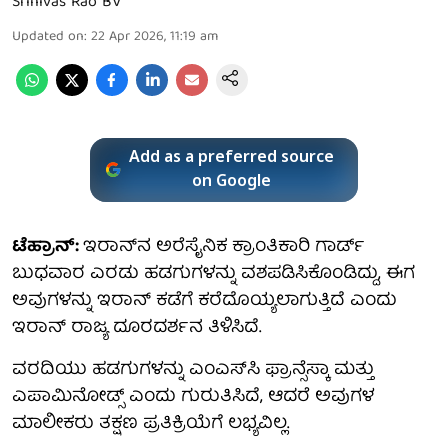
Srinivas Rao BV
Updated on
:
22 Apr 2026, 11:19 am
Add as a preferred source
on Google
ಟೆಹ್ರಾನ್:
ಇರಾನ್‌ನ ಅರೆಸೈನಿಕ ಕ್ರಾಂತಿಕಾರಿ ಗಾರ್ಡ್
ಬುಧವಾರ ಎರಡು ಹಡಗುಗಳನ್ನು ವಶಪಡಿಸಿಕೊಂಡಿದ್ದು, ಈಗ
ಅವುಗಳನ್ನು ಇರಾನ್ ಕಡೆಗೆ ಕರೆದೊಯ್ಯಲಾಗುತ್ತಿದೆ ಎಂದು
ಇರಾನ್ ರಾಜ್ಯ ದೂರದರ್ಶನ ತಿಳಿಸಿದೆ.
ವರದಿಯು ಹಡಗುಗಳನ್ನು ಎಂಎಸ್‌ಸಿ ಫ್ರಾನ್ಸೆಸ್ಕಾ ಮತ್ತು
ಎಪಾಮಿನೋಡ್ಸ್ ಎಂದು ಗುರುತಿಸಿದೆ, ಆದರೆ ಅವುಗಳ
ಮಾಲೀಕರು ತಕ್ಷಣ ಪ್ರತಿಕ್ರಿಯೆಗೆ ಲಭ್ಯವಿಲ್ಲ.