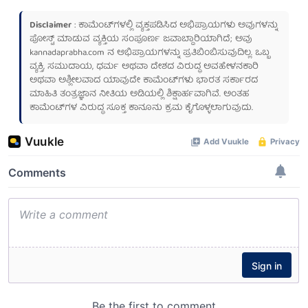
Disclaimer
: ಕಾಮೆಂಟ್‌ಗಳಲ್ಲಿ ವ್ಯಕ್ತಪಡಿಸಿದ ಅಭಿಪ್ರಾಯಗಳು ಅವುಗಳನ್ನು
ಪೋಸ್ಟ್ ಮಾಡುವ ವ್ಯಕ್ತಿಯ ಸಂಪೂರ್ಣ ಜವಾಬ್ದಾರಿಯಾಗಿದೆ; ಅವು
kannadaprabha.com
ನ ಅಭಿಪ್ರಾಯಗಳನ್ನು ಪ್ರತಿಬಿಂಬಿಸುವುದಿಲ್ಲ. ಒಬ್ಬ
ವ್ಯಕ್ತಿ, ಸಮುದಾಯ, ಧರ್ಮ ಅಥವಾ ದೇಶದ ವಿರುದ್ಧ ಅವಹೇಳನಕಾರಿ
ಅಥವಾ ಅಶ್ಲೀಲವಾದ ಯಾವುದೇ ಕಾಮೆಂಟ್‌ಗಳು ಭಾರತ ಸರ್ಕಾರದ
ಮಾಹಿತಿ ತಂತ್ರಜ್ಞಾನ ನೀತಿಯ ಅಡಿಯಲ್ಲಿ ಶಿಕ್ಷಾರ್ಹವಾಗಿವೆ. ಅಂತಹ
ಕಾಮೆಂಟ್‌ಗಳ ವಿರುದ್ಧ ಸೂಕ್ತ ಕಾನೂನು ಕ್ರಮ ಕೈಗೊಳ್ಳಲಾಗುವುದು.