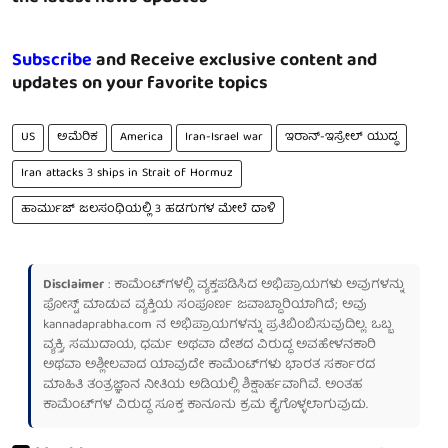
Subscribe
and Receive exclusive content and
updates on your favorite topics
US
ಅಮೆರಿಕ
America
Iran-Israel war
ಇರಾನ್-ಇಸ್ರೇಲ್ ಯುದ್ಧ
Iran attacks 3 ships in Strait of Hormuz
ಹಾರ್ಮುಜ್ ಜಲಸಂಧಿಯಲ್ಲಿ 3 ಹಡಗುಗಳ ಮೇಲೆ ದಾಳಿ
Disclaimer
: ಕಾಮೆಂಟ್‌ಗಳಲ್ಲಿ ವ್ಯಕ್ತಪಡಿಸಿದ ಅಭಿಪ್ರಾಯಗಳು ಅವುಗಳನ್ನು
ಪೋಸ್ಟ್ ಮಾಡುವ ವ್ಯಕ್ತಿಯ ಸಂಪೂರ್ಣ ಜವಾಬ್ದಾರಿಯಾಗಿದೆ; ಅವು
kannadaprabha.com
ನ ಅಭಿಪ್ರಾಯಗಳನ್ನು ಪ್ರತಿಬಿಂಬಿಸುವುದಿಲ್ಲ. ಒಬ್ಬ
ವ್ಯಕ್ತಿ, ಸಮುದಾಯ, ಧರ್ಮ ಅಥವಾ ದೇಶದ ವಿರುದ್ಧ ಅವಹೇಳನಕಾರಿ
ಅಥವಾ ಅಶ್ಲೀಲವಾದ ಯಾವುದೇ ಕಾಮೆಂಟ್‌ಗಳು ಭಾರತ ಸರ್ಕಾರದ
ಮಾಹಿತಿ ತಂತ್ರಜ್ಞಾನ ನೀತಿಯ ಅಡಿಯಲ್ಲಿ ಶಿಕ್ಷಾರ್ಹವಾಗಿವೆ. ಅಂತಹ
ಕಾಮೆಂಟ್‌ಗಳ ವಿರುದ್ಧ ಸೂಕ್ತ ಕಾನೂನು ಕ್ರಮ ಕೈಗೊಳ್ಳಲಾಗುವುದು.