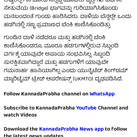
ಅಷ್ಟರಲ್ಲಿ ಗನ್‌ಬೋಟ್‌ನಲ್ಲಿದ್ದ ಮೂವರು ವ್ಯಕ್ತಿಗಳು ಹಡಗಿನ
ಸೇತುವೆಯ (Bridge) ಭಾಗವನ್ನು ಗುರಿಯಾಗಿಸಿಕೊಂಡು
ಮನಬಂದಂತೆ ಗುಂಡು ಹಾರಿಸಿದರು. ದಾಳಿಯ ಬೆನ್ನಲ್ಲೇ ಒಂದು
ಹಡಗಿನಲ್ಲಿ ಸಣ್ಣ ಪ್ರಮಾಣದ ಬೆಂಕಿ ಕಾಣಿಸಿಕೊಂಡಿತ್ತು.
ಗುಂಡಿನ ದಾಳಿ ನಡೆದರೂ ಮತ್ತು ಹಡಗಿನಲ್ಲಿ ಬೆಂಕಿ
ಕಾಣಿಸಿಕೊಂಡರೂ, ಮೂರೂ ಹಡಗುಗಳಲ್ಲಿರುವ ಸಿಬ್ಬಂದಿ
ವರ್ಗಕ್ಕೆ ಯಾವುದೇ ಅಪಾಯ ಸಂಭವಿಸಿಲ್ಲ. ಸಿಬ್ಬಂದಿ
ಸುರಕ್ಷಿತವಾಗಿದ್ದಾರೆ ಮತ್ತು ಹಡಗುಗಳಿಗೆ ಯಾವುದೇ
ಗಮನಾರ್ಹ ಹಾನಿಯಾಗಿಲ್ಲ ಎಂದು ಯುನೈಟೆಡ್ ಕಿಂಗ್‌ಡಮ್
ಮ್ಯಾರಿಟೈಮ್ ಟ್ರೇಡ್ ಆಪರೇಷನ್ಸ್ (UKMTO) ದೃಢಪಡಿಸಿದೆ.
Follow KannadaPrabha channel on
WhatsApp
Subscribe to KannadaPrabha
YouTube
Channel and
watch Videos
Download the
KannadaPrabha News app
to follow
the latest news updates