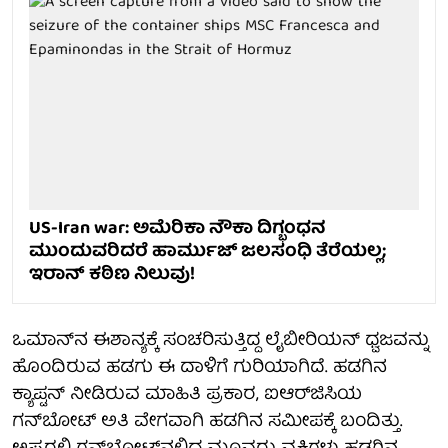
US-Iran war: ಅಮೆರಿಕಾ ನೌಕಾ ದಿಗ್ಭಂಧನ
ಮುಂದುವರಿದರೆ ಹಾರ್ಮುಜ್ ಜಲಸಂಧಿ ತೆರೆಯಲ್ಲ;
ಇರಾನ್ ಕಠಿಣ ನಿಲುವು!
ಒಮಾನ್‌ನ ಈಶಾನ್ಯಕ್ಕೆ ಸಂಚರಿಸುತ್ತಿದ್ದ ಲೈಬೀರಿಯನ್ ಧ್ವಜವನ್ನು
ಹೊಂದಿರುವ ಹಡಗು ಈ ದಾಳಿಗೆ ಗುರಿಯಾಗಿದೆ. ಹಡಗಿನ
ಕ್ಯಾಪ್ಟನ್ ನೀಡಿರುವ ಮಾಹಿತಿ ಪ್ರಕಾರ, ಐಆರ್‌ಜಿಸಿಯ
ಗನ್‌ಬೋಟ್ ಅತಿ ವೇಗವಾಗಿ ಹಡಗಿನ ಸಮೀಪಕ್ಕೆ ಬಂದಿತ್ತು.