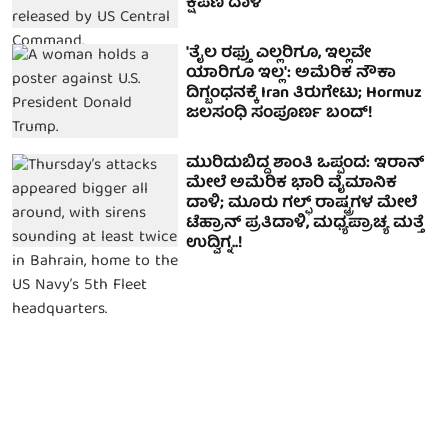
ಕ್ಷಿಪಣಿ ದಾಳಿ
'ತೈಲ ರಫ್ತು ಎಲ್ಲರಿಗೂ, ಇಲ್ಲವೇ
ಯಾರಿಗೂ ಇಲ್ಲ': ಅಮೆರಿಕ ನೌಕಾ
ದಿಗ್ಬಂಧನಕ್ಕೆ Iran ತಿರುಗೇಟು; Hormuz
ಜಲಸಂಧಿ ಸಂಪೂರ್ಣ ಬಂದ್!
ಮುರಿದುಬಿದ್ದ ಶಾಂತಿ ಒಪ್ಪಂದ: ಇರಾನ್
ಮೇಲೆ ಅಮೆರಿಕ ಭಾರಿ ವೈಮಾನಿಕ
ದಾಳಿ; ಮೂರು ಗಲ್ಫ್ ರಾಷ್ಟ್ರಗಳ ಮೇಲೆ
ಟೆಹ್ರಾನ್ ಪ್ರತಿದಾಳಿ, ಮಧ್ಯಪ್ರಾಚ್ಯ ಮತ್ತೆ
ಉದ್ವಿಗ್ನ..!