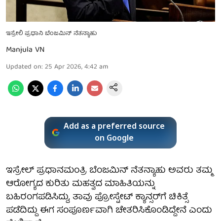
ಇಸ್ರೇಲಿ ಪ್ರಧಾನಿ ಬೆಂಜಮಿನ್ ನೆತನ್ಯಾಹು
Manjula VN
Updated on
:
25 Apr 2026, 4:42 am
Add as a preferred source
on Google
ಇಸ್ರೇಲ್ ಪ್ರಧಾನಮಂತ್ರಿ ಬೆಂಜಮಿನ್ ನೆತನ್ಯಾಹು ಅವರು ತಮ್ಮ
ಆರೋಗ್ಯದ ಕುರಿತು ಮಹತ್ವದ ಮಾಹಿತಿಯನ್ನು
ಬಹಿರಂಗಪಡಿಸಿದ್ದು, ತಾವು ಪ್ರೋಸ್ಟೇಟ್ ಕ್ಯಾನ್ಸರ್‌ಗೆ ಚಿಕಿತ್ಸೆ
ಪಡೆದಿದ್ದು ಈಗ ಸಂಪೂರ್ಣವಾಗಿ ಚೇತರಿಸಿಕೊಂಡಿದ್ದೇನೆ ಎಂದು