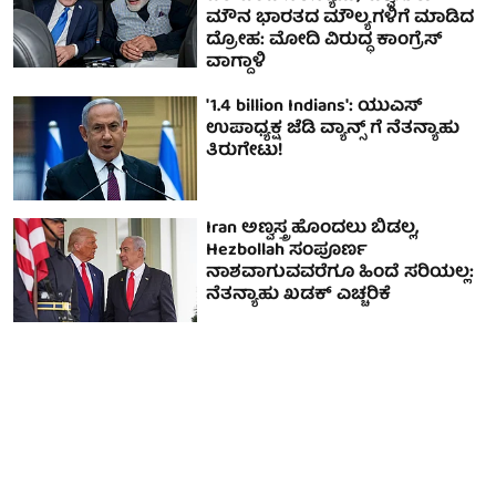
ಮೌನ ಭಾರತದ ಮೌಲ್ಯಗಳಿಗೆ ಮಾಡಿದ
ದ್ರೋಹ: ಮೋದಿ ವಿರುದ್ಧ ಕಾಂಗ್ರೆಸ್
ವಾಗ್ದಾಳಿ
'1.4 billion Indians': ಯುಎಸ್
ಉಪಾಧ್ಯಕ್ಷ ಜೆಡಿ ವ್ಯಾನ್ಸ್ ಗೆ ನೆತನ್ಯಾಹು
ತಿರುಗೇಟು!
Iran ಅಣ್ವಸ್ತ್ರ ಹೊಂದಲು ಬಿಡಲ್ಲ,
Hezbollah ಸಂಪೂರ್ಣ
ನಾಶವಾಗುವವರೆಗೂ ಹಿಂದೆ ಸರಿಯಲ್ಲ:
ನೆತನ್ಯಾಹು ಖಡಕ್ ಎಚ್ಚರಿಕೆ