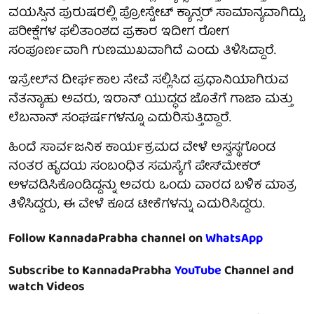
ವಯಸ್ಸಿನ ಪುರುಷರಲ್ಲಿ ಪ್ರೋಸ್ಟೇಟ್ ಕ್ಯಾನ್ಸರ್ ಸಾಮಾನ್ಯವಾಗಿದ್ದು,
ಪರೀಕ್ಷೆಗಳ ಫಲಿತಾಂಶದ ಪ್ರಕಾರ ಇದೀಗ ರೋಗ
ಸಂಪೂರ್ಣವಾಗಿ ಗುಣಮುಖವಾಗಿದೆ ಎಂದು ತಿಳಿಸಿದ್ದಾರೆ.
ಇಸ್ರೇಲ್‌ನ ದೀರ್ಘಕಾಲ ಸೇವೆ ಸಲ್ಲಿಸಿದ ಪ್ರಧಾನಿಯಾಗಿರುವ
ನೆತನ್ಯಾಹು ಅವರು, ಇರಾನ್ ಯುದ್ಧದ ಜೊತೆಗೆ ಗಾಜಾ ಮತ್ತು
ಲೆಬನಾನ್ ಸಂಘರ್ಷಗಳನ್ನೂ ಎದುರಿಸುತ್ತಿದ್ದಾರೆ.
ಹಿಂದೆ ಸಾರ್ವಜನಿಕ ಕಾರ್ಯಕ್ರಮದ ವೇಳೆ ಅಸ್ವಸ್ಥಗೊಂಡ
ನಂತರ ಹೃದಯ ಸಂಬಂಧಿತ ಸಮಸ್ಯೆಗೆ ಪೇಸ್‌ಮೇಕರ್
ಅಳವಡಿಸಿಕೊಂಡಿದ್ದನ್ನು ಅವರು ಒಂದು ವಾರದ ಬಳಿಕ ಮಾತ್ರ
ತಿಳಿಸಿದ್ದರು, ಈ ವೇಳೆ ಕೂಡ ಟೀಕೆಗಳನ್ನು ಎದುರಿಸಿದ್ದರು.
Follow KannadaPrabha channel on
WhatsApp
Subscribe to KannadaPrabha
YouTube
Channel and
watch Videos