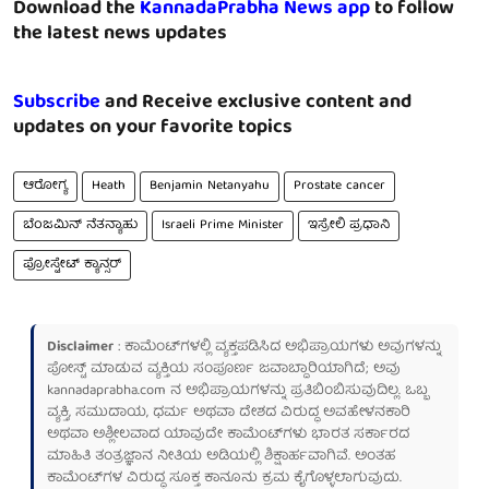
Download the
KannadaPrabha News app
to follow
the latest news updates
Subscribe
and Receive exclusive content and
updates on your favorite topics
ಆರೋಗ್ಯ
Heath
Benjamin Netanyahu
Prostate cancer
ಬೆಂಜಮಿನ್ ನೆತನ್ಯಾಹು
Israeli Prime Minister
ಇಸ್ರೇಲಿ ಪ್ರಧಾನಿ
ಪ್ರೋಸ್ಟೇಟ್ ಕ್ಯಾನ್ಸರ್‌
Disclaimer
: ಕಾಮೆಂಟ್‌ಗಳಲ್ಲಿ ವ್ಯಕ್ತಪಡಿಸಿದ ಅಭಿಪ್ರಾಯಗಳು ಅವುಗಳನ್ನು
ಪೋಸ್ಟ್ ಮಾಡುವ ವ್ಯಕ್ತಿಯ ಸಂಪೂರ್ಣ ಜವಾಬ್ದಾರಿಯಾಗಿದೆ; ಅವು
kannadaprabha.com
ನ ಅಭಿಪ್ರಾಯಗಳನ್ನು ಪ್ರತಿಬಿಂಬಿಸುವುದಿಲ್ಲ. ಒಬ್ಬ
ವ್ಯಕ್ತಿ, ಸಮುದಾಯ, ಧರ್ಮ ಅಥವಾ ದೇಶದ ವಿರುದ್ಧ ಅವಹೇಳನಕಾರಿ
ಅಥವಾ ಅಶ್ಲೀಲವಾದ ಯಾವುದೇ ಕಾಮೆಂಟ್‌ಗಳು ಭಾರತ ಸರ್ಕಾರದ
ಮಾಹಿತಿ ತಂತ್ರಜ್ಞಾನ ನೀತಿಯ ಅಡಿಯಲ್ಲಿ ಶಿಕ್ಷಾರ್ಹವಾಗಿವೆ. ಅಂತಹ
ಕಾಮೆಂಟ್‌ಗಳ ವಿರುದ್ಧ ಸೂಕ್ತ ಕಾನೂನು ಕ್ರಮ ಕೈಗೊಳ್ಳಲಾಗುವುದು.