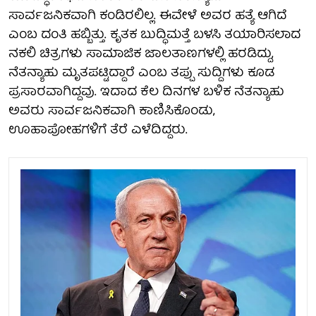
ಸಾರ್ವಜನಿಕವಾಗಿ ಕಂಡಿರಲಿಲ್ಲ. ಈವೇಳೆ ಅವರ ಹತ್ಯೆ ಆಗಿದೆ
ಎಂಬ ದಂತಿ ಹಬ್ಬಿತ್ತು. ಕೃತಕ ಬುದ್ಧಿಮತ್ತೆ ಬಳಸಿ ತಯಾರಿಸಲಾದ
ನಕಲಿ ಚಿತ್ರಗಳು ಸಾಮಾಜಿಕ ಜಾಲತಾಣಗಳಲ್ಲಿ ಹರಡಿದ್ದು,
ನೆತನ್ಯಾಹು ಮೃತಪಟ್ಟಿದ್ದಾರೆ ಎಂಬ ತಪ್ಪು ಸುದ್ದಿಗಳು ಕೂಡ
ಪ್ರಸಾರವಾಗಿದ್ದವು. ಇದಾದ ಕೆಲ ದಿನಗಳ ಬಳಿಕ ನೆತನ್ಯಾಹು
ಅವರು ಸಾರ್ವಜನಿಕವಾಗಿ ಕಾಣಿಸಿಕೊಂಡು,
ಊಹಾಪೋಹಗಳಿಗೆ ತೆರೆ ಎಳೆದಿದ್ದರು.