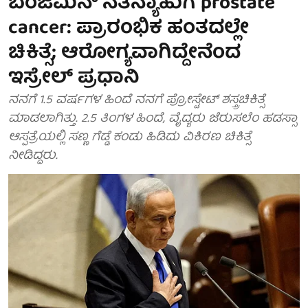
ಬೆಂಜಮಿನ್ ನೆತನ್ಯಾಹುಗೆ prostate
cancer: ಪ್ರಾರಂಭಿಕ ಹಂತದಲ್ಲೇ
ಚಿಕಿತ್ಸೆ; ಆರೋಗ್ಯವಾಗಿದ್ದೇನೆಂದ
ಇಸ್ರೇಲ್ ಪ್ರಧಾನಿ
ನನಗೆ 1.5 ವರ್ಷಗಳ ಹಿಂದೆ ನನಗೆ ಪ್ರೋಸ್ಟೇಟ್ ಶಸ್ತ್ರಚಿಕಿತ್ಸೆ
ಮಾಡಲಾಗಿತ್ತು. 2.5 ತಿಂಗಳ ಹಿಂದೆ, ವೈದ್ಯರು ಜೆರುಸಲೆಂ ಹಡಸ್ಸಾ
ಆಸ್ಪತ್ರೆಯಲ್ಲಿ ಸಣ್ಣ ಗೆಡ್ಡೆ ಕಂಡು ಹಿಡಿದು ವಿಕಿರಣ ಚಿಕಿತ್ಸೆ
ನೀಡಿದ್ದರು.