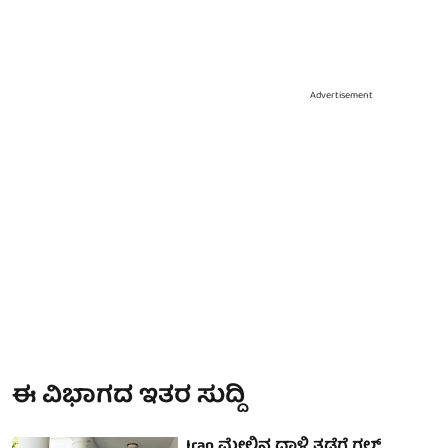
Advertisement
ಈ ವಿಭಾಗದ ಇತರ ಸುದ್ದಿ
Iran ಮೇಲಿನ ದಾಳಿ ತಡೆಗೆ ಗಲ್ಫ್