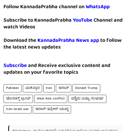
Follow KannadaPrabha channel on
WhatsApp
Subscribe to KannadaPrabha
YouTube
Channel and
watch Videos
Download the
KannadaPrabha News app
to follow
the latest news updates
Subscribe
and Receive exclusive content and
updates on your favorite topics
Pakistan
ಪಾಕಿಸ್ತಾನ
Iran
ಇರಾನ್
Donald Trump
ಡೊನಾಲ್ಡ್ ಟ್ರಂಪ್
West Asia conflict
ಪಶ್ಚಿಮ ಏಷ್ಯಾ ಸಂಘರ್ಷ
Iran-Israel war
ಇರಾನ್-ಇಸ್ರೇಲ್ ಯುದ್ಧ