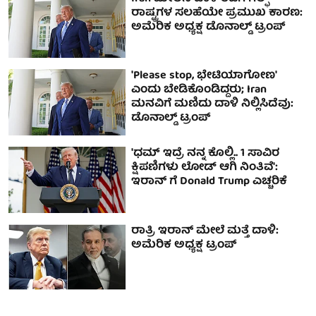
ರಾಷ್ಟ್ರಗಳ ಸಲಹೆಯೇ ಪ್ರಮುಖ ಕಾರಣ:
ಅಮೆರಿಕ ಅಧ್ಯಕ್ಷ ಡೊನಾಲ್ಡ್ ಟ್ರಂಪ್
'Please stop, ಭೇಟಿಯಾಗೋಣ'
ಎಂದು ಬೇಡಿಕೊಂಡಿದ್ದರು; Iran
ಮನವಿಗೆ ಮಣಿದು ದಾಳಿ ನಿಲ್ಲಿಸಿದೆವು:
ಡೊನಾಲ್ಡ್ ಟ್ರಂಪ್
'ಧಮ್ ಇದ್ರೆ ನನ್ನ ಕೊಲ್ಲಿ.. 1 ಸಾವಿರ
ಕ್ಷಿಪಣಿಗಳು ಲೋಡ್ ಆಗಿ ನಿಂತಿವೆ':
ಇರಾನ್ ಗೆ Donald Trump ಎಚ್ಚರಿಕೆ
ರಾತ್ರಿ ಇರಾನ್ ಮೇಲೆ ಮತ್ತೆ ದಾಳಿ:
ಅಮೆರಿಕ ಅಧ್ಯಕ್ಷ ಟ್ರಂಪ್