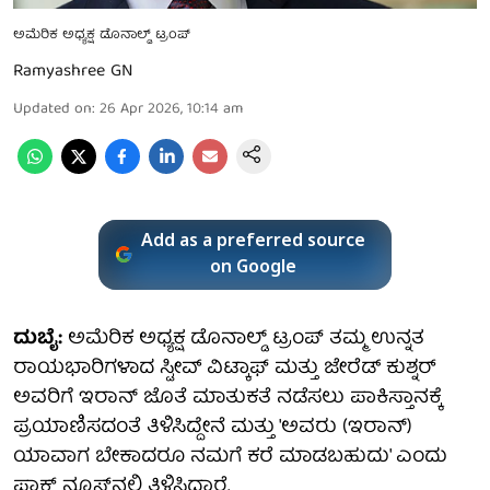
ಅಮೆರಿಕ ಅಧ್ಯಕ್ಷ ಡೊನಾಲ್ಡ್ ಟ್ರಂಪ್
Ramyashree GN
Updated on
:
26 Apr 2026, 10:14 am
Add as a preferred source
on Google
ದುಬೈ:
ಅಮೆರಿಕ ಅಧ್ಯಕ್ಷ ಡೊನಾಲ್ಡ್ ಟ್ರಂಪ್ ತಮ್ಮ ಉನ್ನತ
ರಾಯಭಾರಿಗಳಾದ ಸ್ಟೀವ್ ವಿಟ್ಕಾಫ್ ಮತ್ತು ಜೇರೆಡ್ ಕುಶ್ನರ್
ಅವರಿಗೆ ಇರಾನ್ ಜೊತೆ ಮಾತುಕತೆ ನಡೆಸಲು ಪಾಕಿಸ್ತಾನಕ್ಕೆ
ಪ್ರಯಾಣಿಸದಂತೆ ತಿಳಿಸಿದ್ದೇನೆ ಮತ್ತು 'ಅವರು (ಇರಾನ್)
ಯಾವಾಗ ಬೇಕಾದರೂ ನಮಗೆ ಕರೆ ಮಾಡಬಹುದು' ಎಂದು
ಫಾಕ್ಸ್ ನ್ಯೂಸ್‌ನಲ್ಲಿ ತಿಳಿಸಿದ್ದಾರೆ.