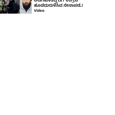
ಅಡಗಿಕುಳಿತಿದ್ದ LET ಉಗ್ರನ
ಹೊಡೆದುರುಳಿಸಿದ ಸೇನಾಪಡೆ..!
Video