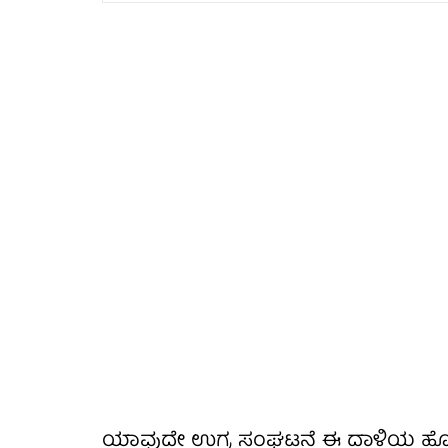
ಯಾವುದೇ ಉಗ್ರ ಸಂಘಟನೆ ಈ ದಾಳಿಯ ಹೊಣೆಯನ್