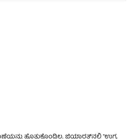
ನು ಹೊತ್ತುಕೊಂಡಿಲ್ಲ. ಜಿಯಾರತ್‌ನಲ್ಲಿ "ಉಗ್ರ