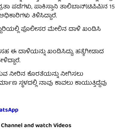
ಪಡೆಗಳು, ಪಾಕಿಸ್ತಾನಿ ತಾಲಿಬಾನ್(ಟಿಪಿಪಿ)ನ 15
ಿಕಾರಿಗಳು ತಿಳಿಸಿದ್ದಾರೆ.
್ದಾರಿಯಲ್ಲಿ ಪೊಲೀಸರ ಮೇಲಿನ ದಾಳಿ ಖಂಡಿಸಿ
 ಸಹ ಈ ದಾಳಿಯನ್ನು ಖಂಡಿಸಿದ್ದು, ಹತ್ಯೆಗೀಡಾದ
ಳಿದ್ದಾರೆ.
ತಿರುವ ನೀರಿನ ಕೊರತೆಯನ್ನು ನೀಗಿಸಲು
್ಮಾಣ ಸ್ಥಳದಲ್ಲಿ ನಾವು ಕಾವಲು ಕಾಯುತ್ತಿದ್ದೆವು
atsApp
Channel and watch Videos