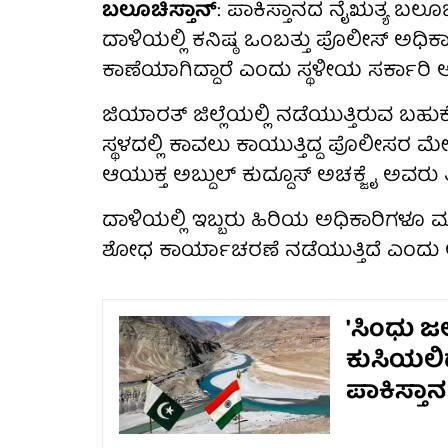
ಬಲೂಚಿಸ್ತಾನ್
: ಪಾಕಿಸ್ತಾನದ ನೈಋತ್ಯ ಬಲೂಚ
ದಾಳಿಯಲ್ಲಿ ಕನಿಷ್ಠ ಒಂಬತ್ತು ಪೊಲೀಸ್ ಅಧಿಕಾರ
ಕಾಣೆಯಾಗಿದ್ದಾರೆ ಎಂದು ಸ್ಥಳೀಯ ಸರ್ಕಾರಿ ಅಧಿ
ಜಿಯಾರತ್ ಜಿಲ್ಲೆಯಲ್ಲಿ ನಡೆಯುತ್ತಿರುವ ಬ
ಸ್ಥಳದಲ್ಲಿ ಕಾವಲು ಕಾಯುತ್ತಿದ್ದ ಪೊಲೀಸರ ಮ
ಆಯುಕ್ತ ಅಬ್ದುಲ್ ಕುದ್ದೂಸ್ ಅಚಕ್ಜೈ ಅವರು ತಿಳ
ದಾಳಿಯಲ್ಲಿ ಇಬ್ಬರು ಹಿರಿಯ ಅಧಿಕಾರಿಗಳೂ ಮೃ
ಶೋಧ ಕಾರ್ಯಾಚರಣೆ ನಡೆಯುತ್ತಿದೆ ಎಂದು ಅವ
'ಸಿಂಧು ಜ
ಕುಸಿಯಲಿದ
ಪಾಕಿಸ್ತಾ