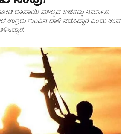
ಳು ಸಾವು!
ಹುಕೋಟಿ ರೂಪಾಯಿ ಮೌಲ್ಯದ ಅಣೆಕಟ್ಟು ನಿರ್ಮಾಣ
ೇಲೆ ಉಗ್ರರು ಗುಂಡಿನ ದಾಳಿ ನಡೆಸಿದ್ದಾರೆ ಎಂದು ಉಪ
ಿಸಿದ್ದಾರೆ.