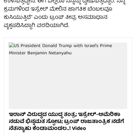
ಉಳಿಸುತ್ತಿದ್ದೇನೆ. ಈಗ ಎಲ್ಲರೂ ನಿನ್ನನ್ನು ದ್ವೇಷಿಸುತ್ತಿದ್ದಾರೆ. ನಿನ್ನ
ಕ್ರಮಗಳಿಂದ ಇಸ್ರೇಲ್ ಮೇಲಿನ ಜಾಗತಿಕ ಬೆಂಬಲವೂ
ಕುಸಿಯುತ್ತಿದೆ” ಎಂದು ಟ್ರಂಪ್ ತೀವ್ರ ಅಸಮಾಧಾನ
ವ್ಯಕ್ತಪಡಿಸಿದ್ದಾಗಿ ವರದಿಯಾಗಿದೆ.
ಇರಾನ್ ವಿರುದ್ಧದ ಯುದ್ಧ ತಂತ್ರ; ಇಸ್ರೇಲ್-ಅಮೆರಿಕಾ
ನಡುವೆ ಭಿನ್ನಮತ ಸ್ಫೋಟ; ಟ್ರಂಪ್ ರಾಜತಾಂತ್ರಿಕ ನಡೆಗೆ
ನೆತನ್ಯಾಹು ಕೆಂಡಾಮಂಡಲ..! Video