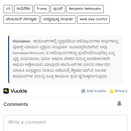
US
ಅಮೆರಿಕಾ
Trump
ಟ್ರಂಪ್
Benjamin Netanyahu
ಬೆಂಜಮಿನ್ ನೆತನ್ಯಾಹು
ಮಧ್ಯಪ್ರಾಚ್ಯ ಸಂಘರ್ಷ
West Asia Confict
Disclaimer
: ಕಾಮೆಂಟ್‌ಗಳಲ್ಲಿ ವ್ಯಕ್ತಪಡಿಸಿದ ಅಭಿಪ್ರಾಯಗಳು ಅವುಗಳನ್ನು
ಪೋಸ್ಟ್ ಮಾಡುವ ವ್ಯಕ್ತಿಯ ಸಂಪೂರ್ಣ ಜವಾಬ್ದಾರಿಯಾಗಿದೆ; ಅವು
kannadaprabha.com
ನ ಅಭಿಪ್ರಾಯಗಳನ್ನು ಪ್ರತಿಬಿಂಬಿಸುವುದಿಲ್ಲ. ಒಬ್ಬ
ವ್ಯಕ್ತಿ, ಸಮುದಾಯ, ಧರ್ಮ ಅಥವಾ ದೇಶದ ವಿರುದ್ಧ ಅವಹೇಳನಕಾರಿ
ಅಥವಾ ಅಶ್ಲೀಲವಾದ ಯಾವುದೇ ಕಾಮೆಂಟ್‌ಗಳು ಭಾರತ ಸರ್ಕಾರದ
ಮಾಹಿತಿ ತಂತ್ರಜ್ಞಾನ ನೀತಿಯ ಅಡಿಯಲ್ಲಿ ಶಿಕ್ಷಾರ್ಹವಾಗಿವೆ. ಅಂತಹ
ಕಾಮೆಂಟ್‌ಗಳ ವಿರುದ್ಧ ಸೂಕ್ತ ಕಾನೂನು ಕ್ರಮ ಕೈಗೊಳ್ಳಲಾಗುವುದು.