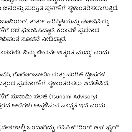
ರನ್ನು ಸುರಕ್ಷಿತ ಸ್ಥಳಗಳಿಗೆ ಸ್ಥಳಾಂತರಿಸಲಾಗುತ್ತಿದೆ.
 ಜೂನಿಯರ್. ತುರ್ತು ಪರಿಸ್ಥಿತಿಯನ್ನು ಘೋಷಿಸಿದ್ದು,
ಿಗೆ ರಜೆ ಘೋಷಿಸಿದ್ದಾರೆ. ಕರಾವಳಿ ಪ್ರದೇಶದ
ೆರಳುವಂತೆ ಸೂಚನೆ ನೀಡಿದ್ದಾರೆ.
 ಮಾಡಬೇಡಿ. ನಿಮ್ಮ ಜೀವವೇ ಅತ್ಯಂತ ಮುಖ್ಯ” ಎಂದು
ೆಸಿ, ಗೊರೊಂಟಾಲೊ ಮತ್ತು ಸಂಗಿಹೆ ದ್ವೀಪಗಳ
ತ್ತರದ ಪ್ರದೇಶಗಳಿಗೆ ಸ್ಥಳಾಂತರಿಸಲು ಆದೇಶಿಸಿದೆ.
ಳಿಗೆ ಸುನಾಮಿ ಸಲಹೆ (Tsunami Advisory)
ತರದ ಅಲೆಗಳು ಅಪ್ಪಳಿಸುವ ಸಾಧ್ಯತೆ ಇದೆ ಎಂದು
ರದೇಶಗಳಲ್ಲಿ ಒಂದಾಗಿದ್ದು, ಪೆಸಿಫಿಕ್ "ರಿಂಗ್ ಆಫ್ ಫೈರ್"