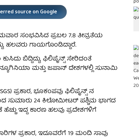
ferred source on Google
ಿ ಸೋಮವಾರ ಸಂಭವಿಸಿದ ಪ್ರಬಲ 7.8 ತೀವ್ರತೆಯ
ದು, ಹಲವರು ಗಾಯಗೊಂಡಿದ್ದಾರೆ.
ಬಿದ್ದಿದ್ದು, ಫಿಲಿಪೈನ್ಸ್‌ ಸೇರಿದಂತೆ
್ಯೂಗಿನಿಯಾ ಮತ್ತು ಜಪಾನ್ ದೇಶಗಳಲ್ಲಿ ಸುನಾಮಿ
SGS) ಪ್ರಕಾರ, ಭೂಕಂಪವು ಫಿಲಿಪೈನ್ಸ್‌ ನ
ದಿಂದ ಸುಮಾರು 24 ಕಿಲೋಮೀಟರ್ ಪಶ್ಚಿಮ ಭಾಗದ
 ಹೆಚ್ಚು ಇದ್ದ ಕಾರಣ ಹಲವು ಪ್ರದೇಶಗಳಿಗೆ
ರಿಗಳ ಪ್ರಕಾರ, ಇದೂವರೆಗೆ 19 ಮಂದಿ ಸಾವು