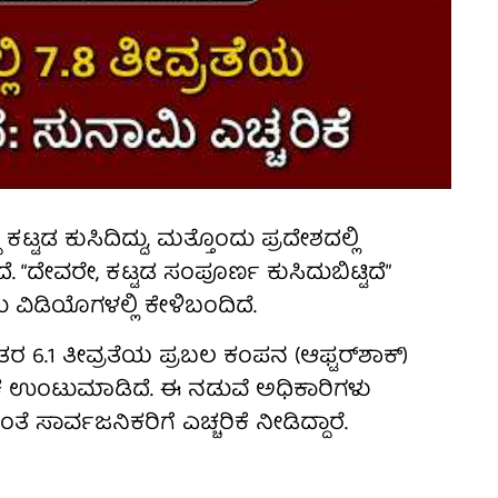
ಕಟ್ಟಡ ಕುಸಿದಿದ್ದು, ಮತ್ತೊಂದು ಪ್ರದೇಶದಲ್ಲಿ
 “ದೇವರೇ, ಕಟ್ಟಡ ಸಂಪೂರ್ಣ ಕುಸಿದುಬಿಟ್ಟಿದೆ”
 ವಿಡಿಯೊಗಳಲ್ಲಿ ಕೇಳಿಬಂದಿದೆ.
.1 ತೀವ್ರತೆಯ ಪ್ರಬಲ ಕಂಪನ (ಆಫ್ಟರ್‌ಶಾಕ್)
ತಂಕ ಉಂಟುಮಾಡಿದೆ. ಈ ನಡುವೆ ಅಧಿಕಾರಿಗಳು
ರ್ವಜನಿಕರಿಗೆ ಎಚ್ಚರಿಕೆ ನೀಡಿದ್ದಾರೆ.