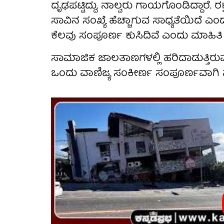
ದೃಢಪಟ್ಟಿದ್ದು, ನಾಲ್ವರು ಗಾಯಗೊಂಡಿದ್ದಾರ
ಸಾವಿನ ಸಂಖ್ಯೆ ಹೆಚ್ಚಾಗುವ ಸಾಧ್ಯತೆಯಿದೆ ಎಂದ
ಕೆಲವು ಸಂಪೂರ್ಣ ಕುಸಿದಿವೆ ಎಂದು ಮಾಹಿತಿ ನ
ಸಾಮಾಜಿಕ ಜಾಲತಾಣಗಳಲ್ಲಿ ಹರಿದಾಡುತ್ತಿರ
ಒಂದು ವಾಣಿಜ್ಯ ಸಂಕೀರ್ಣ ಸಂಪೂರ್ಣವಾಗಿ 