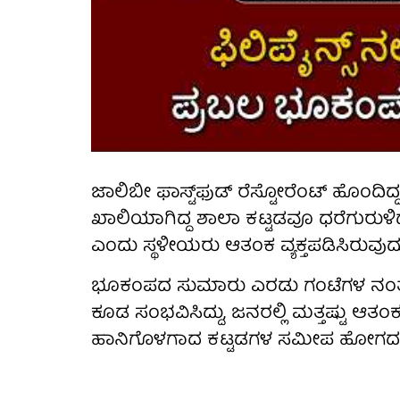
ಜಾಲಿಬೀ ಫಾಸ್ಟ್‌ಫುಡ್ ರೆಸ್ಟೋರೆಂಟ್ ಹೊಂದಿದ್ದ 
ಖಾಲಿಯಾಗಿದ್ದ ಶಾಲಾ ಕಟ್ಟಡವೂ ಧರೆಗುರುಳಿದೆ.
ಎಂದು ಸ್ಥಳೀಯರು ಆತಂಕ ವ್ಯಕ್ತಪಡಿಸಿರುವುದು
ಭೂಕಂಪದ ಸುಮಾರು ಎರಡು ಗಂಟೆಗಳ ನಂತರ 6
ಕೂಡ ಸಂಭವಿಸಿದ್ದು, ಜನರಲ್ಲಿ ಮತ್ತಷ್ಟು ಆ
ಹಾನಿಗೊಳಗಾದ ಕಟ್ಟಡಗಳ ಸಮೀಪ ಹೋಗದಂತೆ ಸಾ