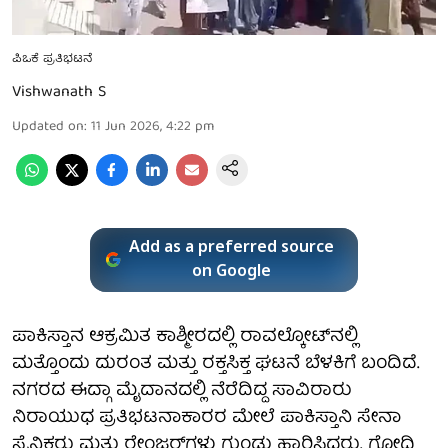
ಪಿಒಕೆ ಪ್ರತಿಭಟನೆ
Vishwanath S
Updated on
:
11 Jun 2026, 4:22 pm
Add as a preferred source
on Google
ಪಾಕಿಸ್ತಾನ ಆಕ್ರಮಿತ ಕಾಶ್ಮೀರದಲ್ಲಿ ರಾವಲ್ಕೋಟ್‌ನಲ್ಲಿ
ಮತ್ತೊಂದು ದುರಂತ ಮತ್ತು ರಕ್ತಸಿಕ್ತ ಘಟನೆ ಬೆಳಕಿಗೆ ಬಂದಿದೆ.
ನಗರದ ಈದ್ಗಾ ಮೈದಾನದಲ್ಲಿ ನೆರೆದಿದ್ದ ಸಾವಿರಾರು
ನಿರಾಯುಧ ಪ್ರತಿಭಟನಾಕಾರರ ಮೇಲೆ ಪಾಕಿಸ್ತಾನಿ ಸೇನಾ
ಸೈನಿಕರು ಮತ್ತು ರೇಂಜರ್‌ಗಳು ಗುಂಡು ಹಾರಿಸಿದರು. ಗೋದಿ