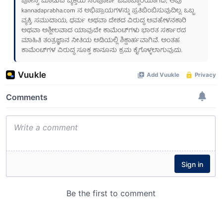
ಪೋಸ್ಟ್ ಮಾಡುವ ವ್ಯಕ್ತಿಯ ಸಂಪೂರ್ಣ ಜವಾಬ್ದಾರಿಯಾಗಿದೆ; ಅವು
kannadaprabha.com
ನ ಅಭಿಪ್ರಾಯಗಳನ್ನು ಪ್ರತಿಬಿಂಬಿಸುವುದಿಲ್ಲ. ಒಬ್ಬ
ವ್ಯಕ್ತಿ, ಸಮುದಾಯ, ಧರ್ಮ ಅಥವಾ ದೇಶದ ವಿರುದ್ಧ ಅವಹೇಳನಕಾರಿ
ಅಥವಾ ಅಶ್ಲೀಲವಾದ ಯಾವುದೇ ಕಾಮೆಂಟ್‌ಗಳು ಭಾರತ ಸರ್ಕಾರದ
ಮಾಹಿತಿ ತಂತ್ರಜ್ಞಾನ ನೀತಿಯ ಅಡಿಯಲ್ಲಿ ಶಿಕ್ಷಾರ್ಹವಾಗಿವೆ. ಅಂತಹ
ಕಾಮೆಂಟ್‌ಗಳ ವಿರುದ್ಧ ಸೂಕ್ತ ಕಾನೂನು ಕ್ರಮ ಕೈಗೊಳ್ಳಲಾಗುವುದು.