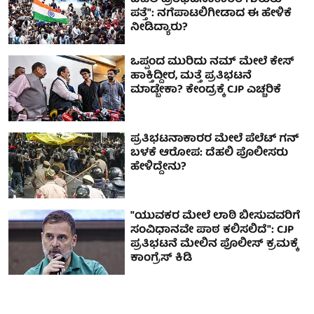
ಪತ್ತೆ": ನಗೆಪಾಟಲಿಗೀಡಾದ ಈ ಹೇಳಿಕೆ
ನೀಡಿದ್ಯಾರು?
ಒಪ್ಪಂದ ಮುರಿದು ನಮ್ ಮೇಲೆ ಕೇಸ್
ಹಾಕ್ತಿದ್ದೀರ, ಮತ್ತೆ ಪ್ರತಿಭಟನೆ
ಮಾಡ್ಬೇಕಾ? ಕೇಂದ್ರಕ್ಕೆ CJP ಎಚ್ಚರಿಕೆ
ಪ್ರತಿಭಟನಾಕಾರರ ಮೇಲೆ ಪೆಲೆಟ್ ಗನ್
ಬಳಕೆ ಆರೋಪ: ದೆಹಲಿ ಪೊಲೀಸರು
ಹೇಳಿದ್ದೇನು?
"ಯುವಕರ ಮೇಲೆ ಲಾಠಿ ಬೀಸುವವರಿಗೆ
ಸಂವಿಧಾನವೇ ಪಾಠ ಕಲಿಸಲಿದೆ": CJP
ಪ್ರತಿಭಟನೆ ಮೇಲಿನ ಪೊಲೀಸ್ ಕ್ರಮಕ್ಕೆ
ಕಾಂಗ್ರೆಸ್ ಕಿಡಿ