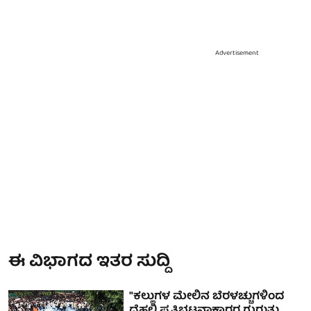
Advertisement
ಈ ವಿಭಾಗದ ಇತರ ಸುದ್ದಿ
"ಕಲ್ಲುಗಳ ಮೇಲಿನ ಬೆರಳಚ್ಚುಗಳಿಂದ
ದೆಹಲಿ ಪ್ರತಿಭಟನಾಕಾರರ ಗುರುತು