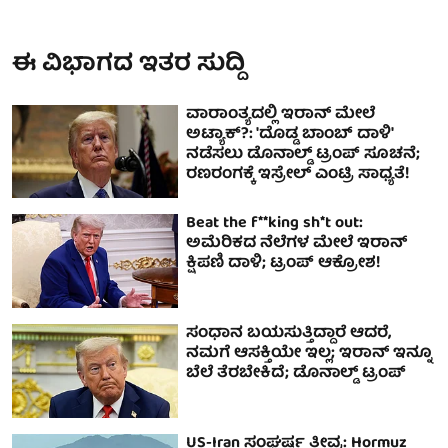
ಈ ವಿಭಾಗದ ಇತರ ಸುದ್ದಿ
ವಾರಾಂತ್ಯದಲ್ಲಿ ಇರಾನ್ ಮೇಲೆ
ಅಟ್ಯಾಕ್?: 'ದೊಡ್ಡ ಬಾಂಬ್ ದಾಳಿ'
ನಡೆಸಲು ಡೊನಾಲ್ಡ್ ಟ್ರಂಪ್ ಸೂಚನೆ;
ರಣರಂಗಕ್ಕೆ ಇಸ್ರೇಲ್ ಎಂಟ್ರಿ ಸಾಧ್ಯತೆ!
Beat the f**king sh*t out:
ಅಮೆರಿಕದ ನೆಲೆಗಳ ಮೇಲೆ ಇರಾನ್
ಕ್ಷಿಪಣಿ ದಾಳಿ; ಟ್ರಂಪ್ ಆಕ್ರೋಶ!
ಸಂಧಾನ ಬಯಸುತ್ತಿದ್ದಾರೆ ಆದರೆ,
ನಮಗೆ ಆಸಕ್ತಿಯೇ ಇಲ್ಲ; ಇರಾನ್ ಇನ್ನೂ
ಬೆಲೆ ತೆರಬೇಕಿದೆ; ಡೊನಾಲ್ಡ್ ಟ್ರಂಪ್
US-Iran ಸಂಘರ್ಷ ತೀವ್ರ: Hormuz