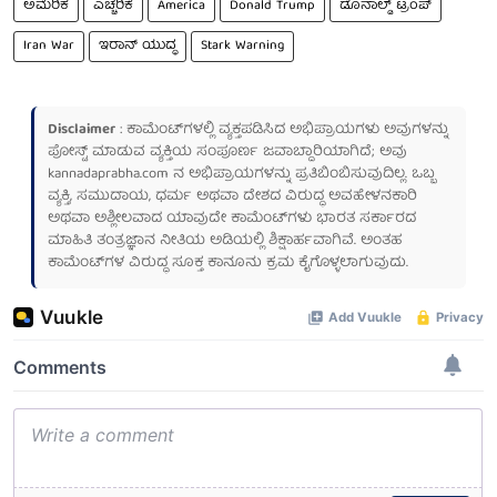
ಅಮೆರಿಕ
ಎಚ್ಚರಿಕೆ
America
Donald Trump
ಡೊನಾಲ್ಡ್ ಟ್ರಂಪ್
Iran War
ಇರಾನ್ ಯುದ್ಧ
Stark Warning
Disclaimer
: ಕಾಮೆಂಟ್‌ಗಳಲ್ಲಿ ವ್ಯಕ್ತಪಡಿಸಿದ ಅಭಿಪ್ರಾಯಗಳು ಅವುಗಳನ್ನು
ಪೋಸ್ಟ್ ಮಾಡುವ ವ್ಯಕ್ತಿಯ ಸಂಪೂರ್ಣ ಜವಾಬ್ದಾರಿಯಾಗಿದೆ; ಅವು
kannadaprabha.com
ನ ಅಭಿಪ್ರಾಯಗಳನ್ನು ಪ್ರತಿಬಿಂಬಿಸುವುದಿಲ್ಲ. ಒಬ್ಬ
ವ್ಯಕ್ತಿ, ಸಮುದಾಯ, ಧರ್ಮ ಅಥವಾ ದೇಶದ ವಿರುದ್ಧ ಅವಹೇಳನಕಾರಿ
ಅಥವಾ ಅಶ್ಲೀಲವಾದ ಯಾವುದೇ ಕಾಮೆಂಟ್‌ಗಳು ಭಾರತ ಸರ್ಕಾರದ
ಮಾಹಿತಿ ತಂತ್ರಜ್ಞಾನ ನೀತಿಯ ಅಡಿಯಲ್ಲಿ ಶಿಕ್ಷಾರ್ಹವಾಗಿವೆ. ಅಂತಹ
ಕಾಮೆಂಟ್‌ಗಳ ವಿರುದ್ಧ ಸೂಕ್ತ ಕಾನೂನು ಕ್ರಮ ಕೈಗೊಳ್ಳಲಾಗುವುದು.