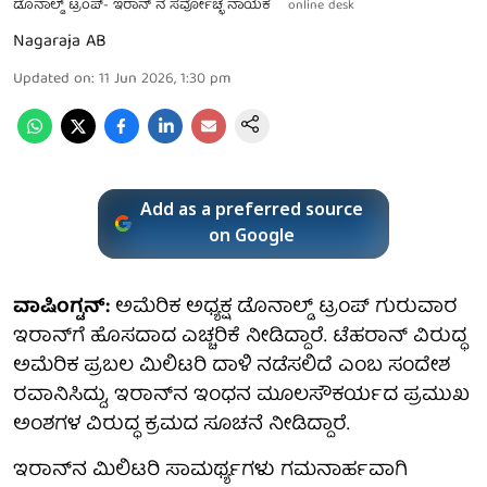
ಡೊನಾಲ್ಡ್ ಟ್ರಂಪ್- ಇರಾನ್ ನ ಸರ್ವೋಚ್ಛ ನಾಯಕ
online desk
Nagaraja AB
Updated on
:
11 Jun 2026, 1:30 pm
Add as a preferred source
on Google
ವಾಷಿಂಗ್ಟನ್:
ಅಮೆರಿಕ ಅಧ್ಯಕ್ಷ ಡೊನಾಲ್ಡ್ ಟ್ರಂಪ್ ಗುರುವಾರ
ಇರಾನ್‌ಗೆ ಹೊಸದಾದ ಎಚ್ಚರಿಕೆ ನೀಡಿದ್ದಾರೆ. ಟೆಹರಾನ್ ವಿರುದ್ಧ
ಅಮೆರಿಕ ಪ್ರಬಲ ಮಿಲಿಟರಿ ದಾಳಿ ನಡೆಸಲಿದೆ ಎಂಬ ಸಂದೇಶ
ರವಾನಿಸಿದ್ದು, ಇರಾನ್‌ನ ಇಂಧನ ಮೂಲಸೌಕರ್ಯದ ಪ್ರಮುಖ
ಅಂಶಗಳ ವಿರುದ್ಧ ಕ್ರಮದ ಸೂಚನೆ ನೀಡಿದ್ದಾರೆ.
ಇರಾನ್‌ನ ಮಿಲಿಟರಿ ಸಾಮರ್ಥ್ಯಗಳು ಗಮನಾರ್ಹವಾಗಿ