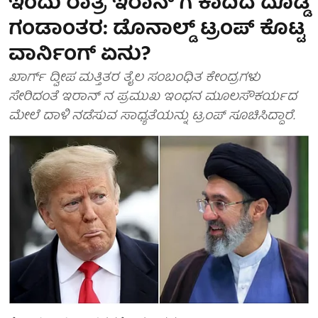
ಇಂದು ರಾತ್ರಿ ಇರಾನ್ ಗೆ ಕಾದಿದೆ ದೊಡ್ಡ
ಗಂಡಾಂತರ: ಡೊನಾಲ್ಡ್ ಟ್ರಂಪ್ ಕೊಟ್ಟ
ವಾರ್ನಿಂಗ್ ಏನು?
ಖಾರ್ಗ್ ದ್ವೀಪ ಮತ್ತಿತರ ತೈಲ ಸಂಬಂಧಿತ ಕೇಂದ್ರಗಳು
ಸೇರಿದಂತೆ ಇರಾನ್ ನ ಪ್ರಮುಖ ಇಂಧನ ಮೂಲಸೌಕರ್ಯದ
ಮೇಲೆ ದಾಳಿ ನಡೆಸುವ ಸಾಧ್ಯತೆಯನ್ನು ಟ್ರಂಪ್ ಸೂಚಿಸಿದ್ದಾರೆ.