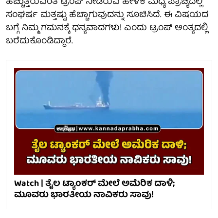
ಹೆಚ್ಚುತ್ತಿರುವಂತೆ ಟ್ರಂಪ್ ನೀಡಿರುವ ಹೇಳಿಕೆ ಮಧ್ಯ ಪ್ರಾಚ್ಯದಲ್ಲಿ
ಸಂಘರ್ಷ ಮತ್ತಷ್ಟು ಹೆಚ್ಚಾಗುವುದನ್ನು ಸೂಚಿಸಿದೆ. ಈ ವಿಷಯದ
ಬಗ್ಗೆ ನಿಮ್ಮ ಗಮನಕ್ಕೆ ಧನ್ಯವಾದಗಳು! ಎಂದು ಟ್ರಂಪ್ ಅಂತ್ಯದಲ್ಲಿ
ಬರೆದುಕೊಂಡಿದ್ದಾರೆ.
Watch | ತೈಲ ಟ್ಯಾಂಕರ್ ಮೇಲೆ ಅಮೆರಿಕ ದಾಳಿ;
ಮೂವರು ಭಾರತೀಯ ನಾವಿಕರು ಸಾವು!