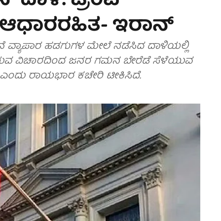
 ದಾಳಿ: ಟ್ರಂಪ್
ಆಧಾರರಹಿತ- ಇರಾನ್
ೆ ವ್ಯಾಪಾರ ಹಡಗುಗಳ ಮೇಲೆ ನಡೆಸಿದ ದಾಳಿಯಲ್ಲಿ
ುವ ವಿಚಾರದಿಂದ ಜನರ ಗಮನ ಬೇರೆಡೆ ಸೆಳೆಯುವ
ೆ ಎಂದು ರಾಯಭಾರ ಕಚೇರಿ ಟೀಕಿಸಿದೆ.