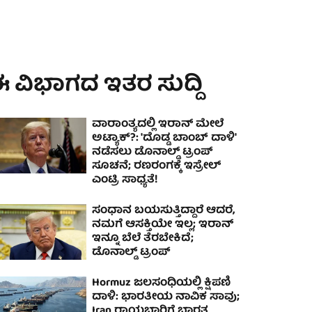
 ವಿಭಾಗದ ಇತರ ಸುದ್ದಿ
ವಾರಾಂತ್ಯದಲ್ಲಿ ಇರಾನ್ ಮೇಲೆ
ಅಟ್ಯಾಕ್?: 'ದೊಡ್ಡ ಬಾಂಬ್ ದಾಳಿ'
ನಡೆಸಲು ಡೊನಾಲ್ಡ್ ಟ್ರಂಪ್
ಸೂಚನೆ; ರಣರಂಗಕ್ಕೆ ಇಸ್ರೇಲ್
ಎಂಟ್ರಿ ಸಾಧ್ಯತೆ!
ಸಂಧಾನ ಬಯಸುತ್ತಿದ್ದಾರೆ ಆದರೆ,
ನಮಗೆ ಆಸಕ್ತಿಯೇ ಇಲ್ಲ; ಇರಾನ್
ಇನ್ನೂ ಬೆಲೆ ತೆರಬೇಕಿದೆ;
ಡೊನಾಲ್ಡ್ ಟ್ರಂಪ್
Hormuz ಜಲಸಂಧಿಯಲ್ಲಿ ಕ್ಷಿಪಣಿ
ದಾಳಿ: ಭಾರತೀಯ ನಾವಿಕ ಸಾವು;
Iran ರಾಯಭಾರಿಗೆ ಭಾರತ