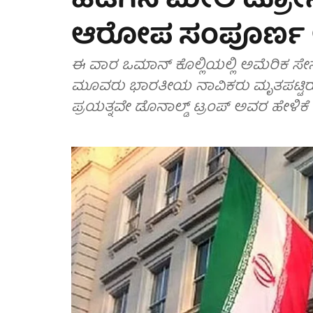
ಹಡಗಿನ ಮೇಲೆ ಡ್ರೋನ್
ಆರೋಪ ಸಂಪೂರ್ಣ 
ಈ ವಾರ ಒಮಾನ್ ಕೊಲ್ಲಿಯಲ್ಲಿ ಅಮೆರಿಕ ಸೇನ
ಮೂವರು ಭಾರತೀಯ ನಾವಿಕರು ಮೃತಪಟ್ಟಿರ
ಪ್ರಯತ್ನವೇ ಡೊನಾಲ್ಡ್ ಟ್ರಂಪ್ ಅವರ ಹೇಳಿಕ