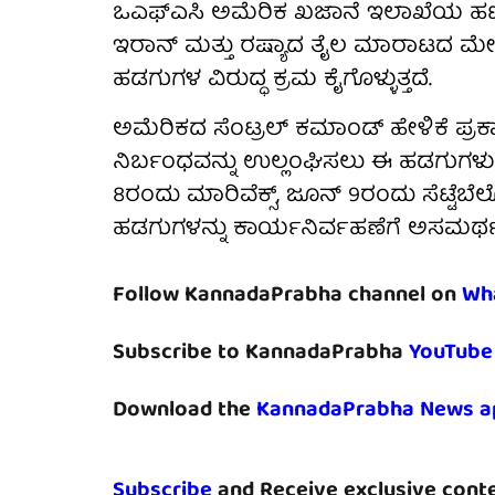
ಒಎಫ್‌ಎಸಿ ಅಮೆರಿಕ ಖಜಾನೆ ಇಲಾಖೆಯ ಹಣಕಾ
ಇರಾನ್ ಮತ್ತು ರಷ್ಯಾದ ತೈಲ ಮಾರಾಟದ ಮೇ
ಹಡಗುಗಳ ವಿರುದ್ಧ ಕ್ರಮ ಕೈಗೊಳ್ಳುತ್ತದೆ.
ಅಮೆರಿಕದ ಸೆಂಟ್ರಲ್ ಕಮಾಂಡ್ ಹೇಳಿಕೆ ಪ
ನಿರ್ಬಂಧವನ್ನು ಉಲ್ಲಂಘಿಸಲು ಈ ಹಡಗುಗಳು 
8ರಂದು ಮಾರಿವೆಕ್ಸ್, ಜೂನ್ 9ರಂದು ಸೆಟ್ಟೆಬ
ಹಡಗುಗಳನ್ನು ಕಾರ್ಯನಿರ್ವಹಣೆಗೆ ಅಸಮರ್ಥ
Follow KannadaPrabha channel on
Wh
Subscribe to KannadaPrabha
YouTube
Download the
KannadaPrabha News a
Subscribe
and Receive exclusive conte