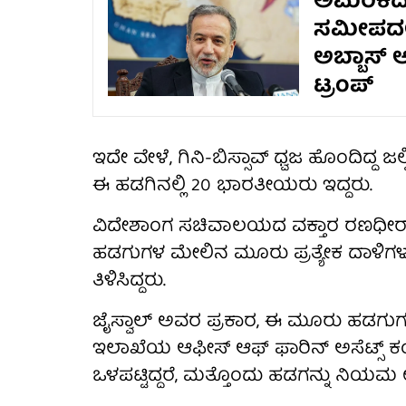
ಅಮೆರಿಕದೊ
ಸಮೀಪದಲ್
ಅಬ್ಬಾಸ್ 
ಟ್ರಂಪ್
ಇದೇ ವೇಳೆ, ಗಿನಿ-ಬಿಸ್ಸಾವ್ ಧ್ವಜ ಹೊಂದಿದ್ದ 
ಈ ಹಡಗಿನಲ್ಲಿ 20 ಭಾರತೀಯರು ಇದ್ದರು.
ವಿದೇಶಾಂಗ ಸಚಿವಾಲಯದ ವಕ್ತಾರ ರಣಧೀರ್ ಜೈಸ್ವಾ
ಹಡಗುಗಳ ಮೇಲಿನ ಮೂರು ಪ್ರತ್ಯೇಕ ದಾಳಿಗ
ತಿಳಿಸಿದ್ದರು.
ಜೈಸ್ವಾಲ್ ಅವರ ಪ್ರಕಾರ, ಈ ಮೂರು ಹಡಗುಗ
ಇಲಾಖೆಯ ಆಫೀಸ್ ಆಫ್ ಫಾರಿನ್ ಅಸೆಟ್ಸ್ ಕ
ಒಳಪಟ್ಟಿದ್ದರೆ, ಮತ್ತೊಂದು ಹಡಗನ್ನು ನಿಯಮ 