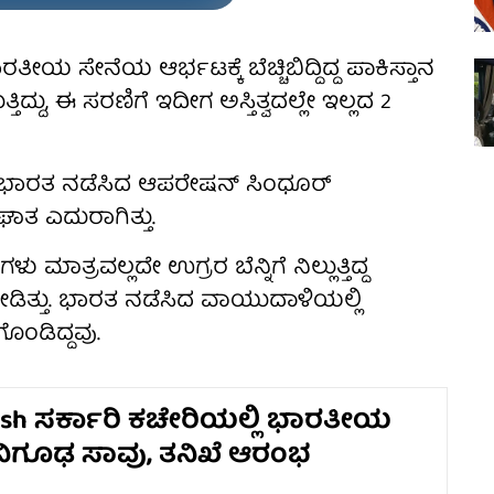
 ಸೇನೆಯ ಆರ್ಭಟಕ್ಕೆ ಬೆಚ್ಚಿಬಿದ್ದಿದ್ದ ಪಾಕಿಸ್ತಾನ
ದ್ದು, ಈ ಸರಣಿಗೆ ಇದೀಗ ಅಸ್ತಿತ್ವದಲ್ಲೇ ಇಲ್ಲದ 2
ಗಿ ಭಾರತ ನಡೆಸಿದ ಆಪರೇಷನ್ ಸಿಂಧೂರ್
ಾತ ಎದುರಾಗಿತ್ತು.
ಮಾತ್ರವಲ್ಲದೇ ಉಗ್ರರ ಬೆನ್ನಿಗೆ ನಿಲ್ಲುತ್ತಿದ್ದ
ಡಿತ್ತು. ಭಾರತ ನಡೆಸಿದ ವಾಯುದಾಳಿಯಲ್ಲಿ
ೊಂಡಿದ್ದವು.
sh ಸರ್ಕಾರಿ ಕಚೇರಿಯಲ್ಲಿ ಭಾರತೀಯ
ನಿಗೂಢ ಸಾವು, ತನಿಖೆ ಆರಂಭ