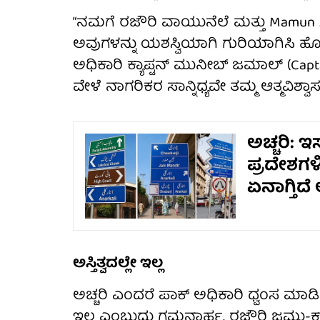
“ನಮಗೆ ರಜೌರಿ ವಾಯುನೆಲೆ ಮತ್ತು Mamun Ai
ಅವುಗಳನ್ನು ಯಶಸ್ವಿಯಾಗಿ ಗುರಿಯಾಗಿಸಿ ಹೊಡೆ
ಅಧಿಕಾರಿ ಕ್ಯಾಪ್ಟನ್ ಮುನೀಬ್ ಜಮಾಲ್ (Capt
ವೇಳೆ ನಾಗರಿಕರ ಸಾನ್ನಿಧ್ಯವೇ ತಮ್ಮ ಆತ್ಮವಿಶ್ವಾ
ಅಚ್ಚರಿ: ಇ
ಪ್ರದೇಶಗ
ಏನಾಗ್ತಿದೆ
ಅಸ್ತಿತ್ವದಲ್ಲೇ ಇಲ್ಲ
ಅಚ್ಚರಿ ಎಂದರೆ ಪಾಕ್ ಅಧಿಕಾರಿ ಧ್ವಂಸ ಮಾಡಿದ್
ಇಲ್ಲ ಎಂಬುದು ಗಮನಾರ್ಹ. ರಜೌರಿ ಜಮ್ಮು-ಕಾಶ