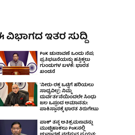
 ವಿಭಾಗದ ಇತರ ಸುದ್ದಿ
PoK ಚುನಾವಣೆ ಒಂದು ನೆಪ;
ಪ್ರತಿಭಟನೆಯನ್ನು ಹತ್ತಿಕ್ಕಲು
ಗುಂಡುಗಳ ಬಳಕೆ: ಭಾರತ
ಖಂಡನೆ
'ನೀರು-ರಕ್ತ ಒಟ್ಟಿಗೆ ಹರಿಯಲು
ಸಾಧ್ಯವಿಲ್ಲ'; ನಿಮ್ಮ
ದುರ್ವರ್ತನೆಯಿಂದಲೇ ಸಿಂಧು
ಜಲ ಒಪ್ಪಂದ ಅಮಾನತು:
ಪಾಕಿಸ್ತಾನಕ್ಕೆ ಭಾರತ ತಿರುಗೇಟು
ಪಾಕ್ ತನ್ನ ಅತಿಕ್ರಮಣವನ್ನು
ಮುಚ್ಚಿಹಾಕಲು PoKನಲ್ಲಿ
ಚುನಾವಣೆ ನಡೆಸುವ ಪ್ರಯತ್ನ: