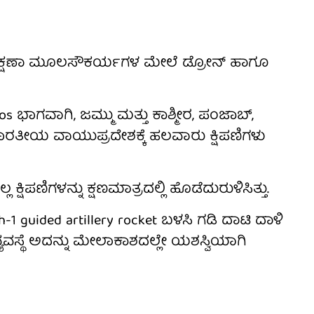
ರಕ್ಷಣಾ ಮೂಲಸೌಕರ್ಯಗಳ ಮೇಲೆ ಡ್ರೋನ್ ಹಾಗೂ
s ಭಾಗವಾಗಿ, ಜಮ್ಮು ಮತ್ತು ಕಾಶ್ಮೀರ, ಪಂಜಾಬ್,
 ಭಾರತೀಯ ವಾಯುಪ್ರದೇಶಕ್ಕೆ ಹಲವಾರು ಕ್ಷಿಪಣಿಗಳು
್ಷಿಪಣಿಗಳನ್ನು ಕ್ಷಣಮಾತ್ರದಲ್ಲಿ ಹೊಡೆದುರುಳಿಸಿತ್ತು.
1 guided artillery rocket ಬಳಸಿ ಗಡಿ ದಾಟಿ ದಾಳಿ
ಯವಸ್ಥೆ ಅದನ್ನು ಮೇಲಾಕಾಶದಲ್ಲೇ ಯಶಸ್ವಿಯಾಗಿ