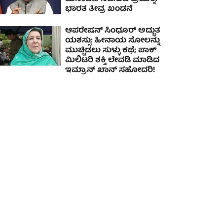
ಭಾರತ ತೀವ್ರ ಖಂಡನೆ
ಆಪರೇಷನ್ ಸಿಂಧೂರ್ ಅದ್ಭುತ
ಯಶಸ್ಸು: ಹೀನಾಯ ಸೋಲನ್ನು
ಮುಚ್ಚಿಡಲು ಸುಳ್ಳು ಕಥೆ; ಪಾಕ್
ಮಿಲಿಟರಿ ಶಕ್ತಿ ಲೇವಡಿ ಮಾಡಿದ
ಇಮ್ರಾನ್ ಖಾನ್ ಸಹೋದರಿ!