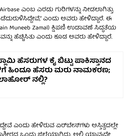
rbase ಎಂಬ ಎರಡು ಗುರಿಗಳನ್ನು ನೀಡಲಾಗಿತ್ತು.
ದುರುಳಿಸಿದ್ದೇವೆ,” ಎಂದು ಅವರು ಹೇಳಿದ್ದಾರೆ. ಈ
ain Muneeb Zamal) ಕ್ಷಿಪಣಿ ಉಡಾವಣೆ ಸಿದ್ಧತೆಯ
ಸವನ್ನು ಹೆಚ್ಚಿಸಿತು ಎಂದು ಕೂಡ ಅವರು ಹೇಳಿದ್ದಾರೆ.
ಸ್ಲಾಮಿ ಹೆಸರುಗಳ ಕೈ ಬಿಟ್ಟು ಪಾಕಿಸ್ತಾನದ
ಳಿಗೆ ಹಿಂದೂ ಹೆಸರು ಮರು ನಾಮಕರಣ;
 ಲಾಹೋರ್ ನಲ್ಲಿ?
ದೇವೆ ಎಂದು ಹೇಳಿರುವ ಏರ್‌ಬೇಸ್‌ಗಳು ಅಸ್ತಿತ್ವದಲ್ಲೇ
್ಮೀರದ ಒಂದು ಜಿಲ್ಲೆಯಾಗಿದ್ದು, ಅಲ್ಲಿ ಯಾವುದೇ