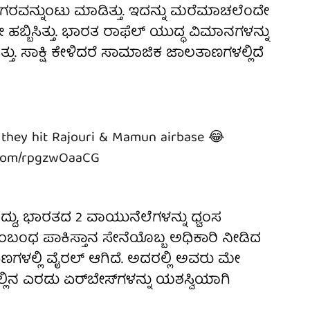
ುಜುಗರವನ್ನುಂಟು ಮಾಡಿತ್ತು. ಇದನ್ನು ಮರೆಮಾಚಲೆಂದೇ
ಹಬ್ಬಿಸಿತ್ತು. ಭಾರತ ರಾಫೆಲ್ ಯುದ್ಧ ವಿಮಾನಗಳನ್ನು
ತ್ತು. ಸಾಕ್ಷಿ ಕೇಳಿದರೆ ಸಾಮಾಜಿಕ ಜಾಲತಾಣಗಳಲ್ಲಿದೆ
 they hit Rajouri & Mamun airbase 😂
r.com/rpgzwOaaCG
ದ್ದು, ಭಾರತದ 2 ವಾಯುನೆಲೆಗಳನ್ನು ಧ್ವಂಸ
 ಸಂಬಂಧ ಪಾಕಿಸ್ತಾನ ಸೇನೆಯೊಬ್ಬ ಅಧಿಕಾರಿ ನೀಡಿದ
ಲ್ಲಿ ವೈರಲ್ ಆಗಿದೆ. ಅದರಲ್ಲಿ ಅವರು ಮೇ
್ಲಿನ ಎರಡು ಏರ್‌ಬೇಸ್‌ಗಳನ್ನು ಯಶಸ್ವಿಯಾಗಿ