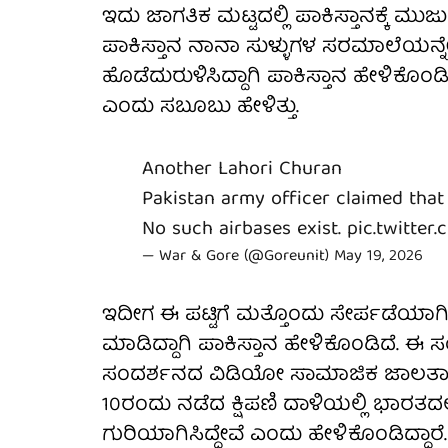
ಇದು ಜಾಗತಿಕ ಮಟ್ಟದಲ್ಲಿ ಪಾಕಿಸ್ತಾನಕ್ಕೆ ಮ
ಪಾಕಿಸ್ತಾನ ನಾನಾ ಸುಳ್ಳುಗಳ ಸರಮಾಲೆಯನ್ನೇ 
ಹೊಡೆದುರುಳಿಸಿದ್ದಾಗಿ ಪಾಕಿಸ್ತಾನ ಹೇಳಿಕೊಂಡಿ
ಎಂದು ಸಬೂಬು ಹೇಳಿತ್ತು.
Another Lahori Churan
Pakistan army officer claimed that
No such airbases exist.
pic.twitte
— War & Gore (@Goreunit)
May 19, 2026
ಇದೀಗ ಈ ಪಟ್ಟಿಗೆ ಮತ್ತೊಂದು ಸೇರ್ಪಡೆಯಾಗಿ
ಮಾಡಿದ್ದಾಗಿ ಪಾಕಿಸ್ತಾನ ಹೇಳಿಕೊಂಡಿದೆ. ಈ
ಸಂದರ್ಶನದ ವಿಡಿಯೋ ಸಾಮಾಜಿಕ ಜಾಲತಾಣಗಳ
10ರಂದು ನಡೆದ ಕ್ಷಿಪಣಿ ದಾಳಿಯಲ್ಲಿ ಭಾರತದಲ
ಗುರಿಯಾಗಿಸಿದ್ದೇವೆ ಎಂದು ಹೇಳಿಕೊಂಡಿದ್ದಾರೆ.