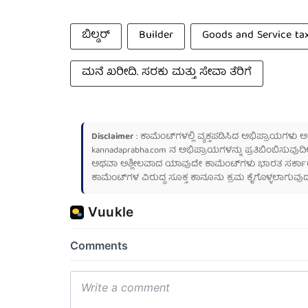
ಬಿಲ್ಡರ್
Builder
Goods and Service ta
ಮನೆ ಖರೀದಿ. ಸರಕು ಮತ್ತು ಸೇವಾ ತೆರಿಗೆ
Disclaimer
: ಕಾಮೆಂಟ್‌ಗಳಲ್ಲಿ ವ್ಯಕ್ತಪಡಿಸಿದ ಅಭಿಪ್ರಾಯಗಳು
kannadaprabha.com
ನ ಅಭಿಪ್ರಾಯಗಳನ್ನು ಪ್ರತಿಬಿಂಬಿಸುವುದಿ
ಅಥವಾ ಅಶ್ಲೀಲವಾದ ಯಾವುದೇ ಕಾಮೆಂಟ್‌ಗಳು ಭಾರತ ಸರ್ಕಾರದ ಮ
ಕಾಮೆಂಟ್‌ಗಳ ವಿರುದ್ಧ ಸೂಕ್ತ ಕಾನೂನು ಕ್ರಮ ಕೈಗೊಳ್ಳಲಾಗುವುದ