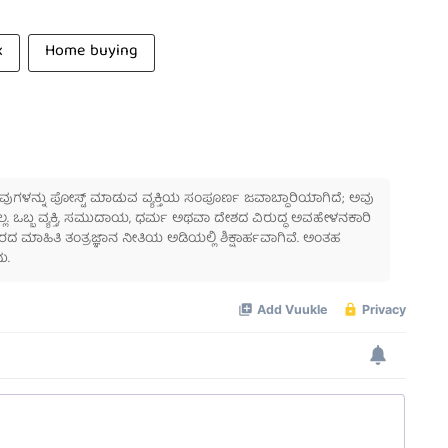
x
Home buying
 ಅವುಗಳನ್ನು ಪೋಸ್ಟ್ ಮಾಡುವ ವ್ಯಕ್ತಿಯ ಸಂಪೂರ್ಣ ಜವಾಬ್ದಾರಿಯಾಗಿದೆ; ಅವು
ಲ್ಲ. ಒಬ್ಬ ವ್ಯಕ್ತಿ, ಸಮುದಾಯ, ಧರ್ಮ ಅಥವಾ ದೇಶದ ವಿರುದ್ಧ ಅವಹೇಳನಕಾರಿ
ಾಹಿತಿ ತಂತ್ರಜ್ಞಾನ ನೀತಿಯ ಅಡಿಯಲ್ಲಿ ಶಿಕ್ಷಾರ್ಹವಾಗಿವೆ. ಅಂತಹ
ು.