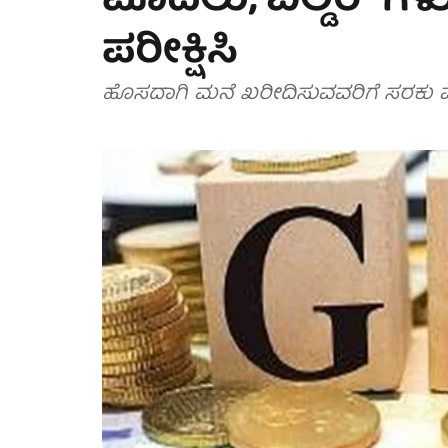
ಮೊದಲು, ಬಿಲ್ಡರ್ ಗಳು ಹಾ
ಪರೀಕ್ಷಿಸಿ
ಹೊಸದಾಗಿ ಮನೆ ಖರೀದಿಸುವವರಿಗೆ ಸರಕು ಮತ್ತು