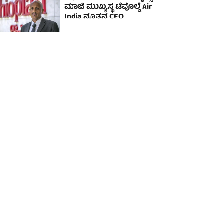
ಮಾಜಿ ಮುಖ್ಯಸ್ಥ ಟೆವೊಲ್ಡೆ Air
India ನೂತನ CEO