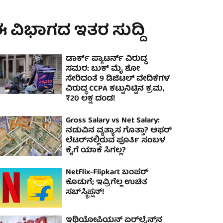
 ವಿಭಾಗದ ಇತರ ಸುದ್ದಿ
ಡಾರ್ಕ್‌ ಪ್ಯಾಟರ್ನ್‌ ವಿರುದ್ಧ
ಸಮರ: ಬುಕ್ ಮೈ ಶೋ
ಸೇರಿದಂತೆ 9 ಡಿಜಿಟಲ್‌ ವೇದಿಕೆಗಳ
ವಿರುದ್ಧ CCPA ಕಟ್ಟುನಿಟ್ಟಿನ ಕ್ರಮ,
₹20 ಲಕ್ಷ ದಂಡ!
Gross Salary vs Net Salary:
ನಡುವಿನ ವ್ಯತ್ಯಾಸ ಗೊತ್ತಾ? ಆಫರ್
ಲೆಟರ್‌ನಲ್ಲಿರುವ ಪೂರ್ತಿ ಸಂಬಳ
ಕೈಗೆ ಯಾಕೆ ಸಿಗಲ್ಲ?
Netflix-Flipkart ಬಂಪರ್
ಕೊಡುಗೆ; ಇವ್ರಿಗೆಲ್ಲ ಉಚಿತ
ಸಬ್‌ಸ್ಕ್ರಿಪ್ಷನ್!
ಇಥಿಯೋಪಿಯನ್ ಏರ್‌ಲೈನ್ಸ್‌ನ