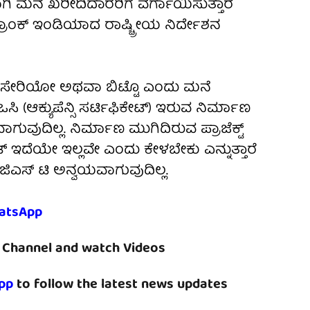
ಗಿ ಮನೆ ಖರೀದಿದಾರರಿಗೆ ವರ್ಗಾಯಿಸುತ್ತಾರೆ
್ ಫ್ರಾಂಕ್ ಇಂಡಿಯಾದ ರಾಷ್ಚ್ರೀಯ ನಿರ್ದೇಶನ
ಟಿ ಸೇರಿಯೋ ಅಥವಾ ಬಿಟ್ಟೊ ಎಂದು ಮನೆ
 (ಆಕ್ಯುಪೆನ್ಸಿ ಸರ್ಟಿಫಿಕೇಟ್) ಇರುವ ನಿರ್ಮಾಣ
ಗುವುದಿಲ್ಲ. ನಿರ್ಮಾಣ ಮುಗಿದಿರುವ ಪ್ರಾಜೆಕ್ಟ್
ೇಟ್ ಇದೆಯೇ ಇಲ್ಲವೇ ಎಂದು ಕೇಳಬೇಕು ಎನ್ನುತ್ತಾರೆ
ರೆ ಜಿಎಸ್ ಟಿ ಅನ್ವಯವಾಗುವುದಿಲ್ಲ.
atsApp
Channel and watch Videos
pp
to follow the latest news updates