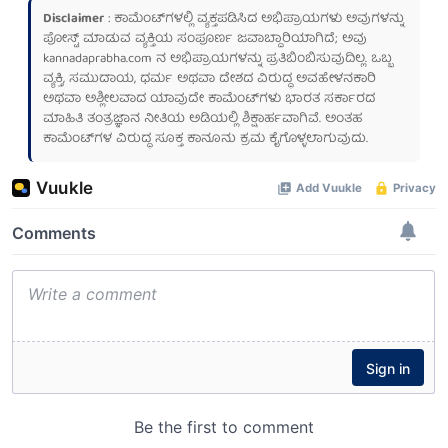
Disclaimer
: ಕಾಮೆಂಟ್‌ಗಳಲ್ಲಿ ವ್ಯಕ್ತಪಡಿಸಿದ ಅಭಿಪ್ರಾಯಗಳು ಅವುಗಳನ್ನು
ಪೋಸ್ಟ್ ಮಾಡುವ ವ್ಯಕ್ತಿಯ ಸಂಪೂರ್ಣ ಜವಾಬ್ದಾರಿಯಾಗಿದೆ; ಅವು
kannadaprabha.com
ನ ಅಭಿಪ್ರಾಯಗಳನ್ನು ಪ್ರತಿಬಿಂಬಿಸುವುದಿಲ್ಲ. ಒಬ್ಬ
ವ್ಯಕ್ತಿ, ಸಮುದಾಯ, ಧರ್ಮ ಅಥವಾ ದೇಶದ ವಿರುದ್ಧ ಅವಹೇಳನಕಾರಿ
ಅಥವಾ ಅಶ್ಲೀಲವಾದ ಯಾವುದೇ ಕಾಮೆಂಟ್‌ಗಳು ಭಾರತ ಸರ್ಕಾರದ
ಮಾಹಿತಿ ತಂತ್ರಜ್ಞಾನ ನೀತಿಯ ಅಡಿಯಲ್ಲಿ ಶಿಕ್ಷಾರ್ಹವಾಗಿವೆ. ಅಂತಹ
ಕಾಮೆಂಟ್‌ಗಳ ವಿರುದ್ಧ ಸೂಕ್ತ ಕಾನೂನು ಕ್ರಮ ಕೈಗೊಳ್ಳಲಾಗುವುದು.