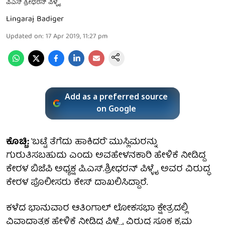
ಪಿಎಸ್ ಶ್ರೀಧರನ್ ಪಿಳ್ಳೈ
Lingaraj Badiger
Updated on
:
17 Apr 2019, 11:27 pm
Add as a preferred source
on Google
ಕೊಚ್ಚಿ:
'ಬಟ್ಟೆ ತೆಗೆದು ಹಾಕಿದರೆ' ಮುಸ್ಲಿಮರನ್ನು
ಗುರುತಿಸಬಹುದು ಎಂದು ಅವಹೇಳನಕಾರಿ ಹೇಳಿಕೆ ನೀಡಿದ್ದ
ಕೇರಳ ಬಿಜೆಪಿ ಅಧ್ಯಕ್ಷ ಪಿ.ಎಸ್‌.ಶ್ರೀಧರನ್‌ ಪಿಳ್ಳೈ ಅವರ ವಿರುದ್ಧ
ಕೇರಳ ಪೊಲೀಸರು ಕೇಸ್ ದಾಖಲಿಸಿದ್ದಾರೆ.
ಕಳೆದ ಭಾನುವಾರ ಆತಿಂಗಾಲ್ ಲೋಕಸಭಾ ಕ್ಷೇತ್ರದಲ್ಲಿ
ವಿವಾದಾತ್ಮಕ ಹೇಳಿಕೆ ನೀಡಿದ್ದ ಪಿಳ್ಳೈ ವಿರುದ್ಧ ಸೂಕ್ತ ಕ್ರಮ