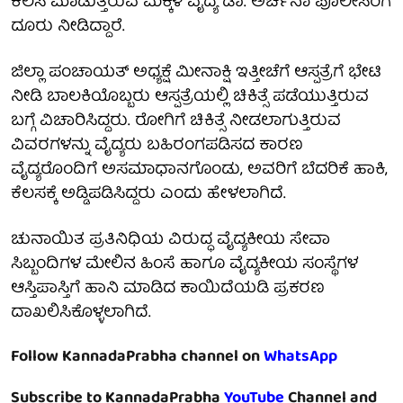
ಕೆಲಸ ಮಾಡುತ್ತಿರುವ ಮಕ್ಕಳ ವೈದ್ಯೆ ಡಾ. ಅರ್ಚನಾ ಪೊಲೀಸರಿಗೆ
ದೂರು ನೀಡಿದ್ದಾರೆ.
ಜಿಲ್ಲಾ ಪಂಚಾಯತ್ ಅಧ್ಯಕ್ಷೆ ಮೀನಾಕ್ಷಿ ಇತ್ತೀಚೆಗೆ ಆಸ್ಪತ್ರೆಗೆ ಭೇಟಿ
ನೀಡಿ ಬಾಲಕಿಯೊಬ್ಬರು ಆಸ್ಪತ್ರೆಯಲ್ಲಿ ಚಿಕಿತ್ಸೆ ಪಡೆಯುತ್ತಿರುವ
ಬಗ್ಗೆ ವಿಚಾರಿಸಿದ್ದರು. ರೋಗಿಗೆ ಚಿಕಿತ್ಸೆ ನೀಡಲಾಗುತ್ತಿರುವ
ವಿವರಗಳನ್ನು ವೈದ್ಯರು ಬಹಿರಂಗಪಡಿಸದ ಕಾರಣ
ವೈದ್ಯರೊಂದಿಗೆ ಅಸಮಾಧಾನಗೊಂಡು, ಅವರಿಗೆ ಬೆದರಿಕೆ ಹಾಕಿ,
ಕೆಲಸಕ್ಕೆ ಅಡ್ಡಿಪಡಿಸಿದ್ದರು ಎಂದು ಹೇಳಲಾಗಿದೆ.
ಚುನಾಯಿತ ಪ್ರತಿನಿಧಿಯ ವಿರುದ್ಧ ವೈದ್ಯಕೀಯ ಸೇವಾ
ಸಿಬ್ಬಂದಿಗಳ ಮೇಲಿನ ಹಿಂಸೆ ಹಾಗೂ ವೈದ್ಯಕೀಯ ಸಂಸ್ಥೆಗಳ
ಆಸ್ತಿಪಾಸ್ತಿಗೆ ಹಾನಿ ಮಾಡಿದ ಕಾಯಿದೆಯಡಿ ಪ್ರಕರಣ
ದಾಖಲಿಸಿಕೊಳ್ಳಲಾಗಿದೆ.
Follow KannadaPrabha channel on
WhatsApp
Subscribe to KannadaPrabha
YouTube
Channel and