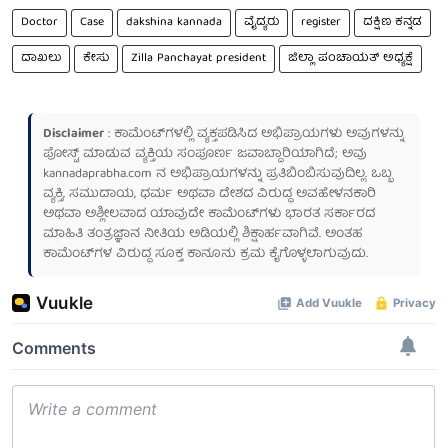
Doctor
Case
dakshina kannada
ವೈದ್ಯರು
register
ದಕ್ಷಿಣ ಕನ್ನಡ
ದಾಖಲು
ಕೇಸು
Zilla Panchayat president
ಜಿಲ್ಲಾ ಪಂಚಾಯತ್ ಅಧ್ಯಕ್ಷೆ
Disclaimer
: ಕಾಮೆಂಟ್‌ಗಳಲ್ಲಿ ವ್ಯಕ್ತಪಡಿಸಿದ ಅಭಿಪ್ರಾಯಗಳು ಅವುಗಳನ್ನು
ಪೋಸ್ಟ್ ಮಾಡುವ ವ್ಯಕ್ತಿಯ ಸಂಪೂರ್ಣ ಜವಾಬ್ದಾರಿಯಾಗಿದೆ; ಅವು
kannadaprabha.com
ನ ಅಭಿಪ್ರಾಯಗಳನ್ನು ಪ್ರತಿಬಿಂಬಿಸುವುದಿಲ್ಲ. ಒಬ್ಬ
ವ್ಯಕ್ತಿ, ಸಮುದಾಯ, ಧರ್ಮ ಅಥವಾ ದೇಶದ ವಿರುದ್ಧ ಅವಹೇಳನಕಾರಿ
ಅಥವಾ ಅಶ್ಲೀಲವಾದ ಯಾವುದೇ ಕಾಮೆಂಟ್‌ಗಳು ಭಾರತ ಸರ್ಕಾರದ
ಮಾಹಿತಿ ತಂತ್ರಜ್ಞಾನ ನೀತಿಯ ಅಡಿಯಲ್ಲಿ ಶಿಕ್ಷಾರ್ಹವಾಗಿವೆ. ಅಂತಹ
ಕಾಮೆಂಟ್‌ಗಳ ವಿರುದ್ಧ ಸೂಕ್ತ ಕಾನೂನು ಕ್ರಮ ಕೈಗೊಳ್ಳಲಾಗುವುದು.