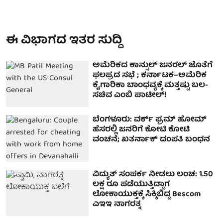
ಈ ವಿಭಾಗದ ಇತರ ಸುದ್ದಿ
ಅಮೆರಿಕದ ಕಾನ್ಸುಲ್ ಜನರಲ್ ಜೊತೆಗೆ
ಫಲಪ್ರದ ಸಭೆ ; ಕರ್ನಾಟಕ–ಅಮೆರಿಕ
ಕೈಗಾರಿಕಾ ಬಾಂಧವ್ಯಕ್ಕೆ ಮತ್ತಷ್ಟು ಬಲ-
ಸಚಿವ ಎಂಬಿ ಪಾಟೀಲ್!
ಬೆಂಗಳೂರು: ವರ್ಕ್ ಫ್ರಮ್ ಹೋಮ್
ಹೆಸರಲ್ಲಿ ಜನರಿಗೆ ಕೋಟಿ ಕೋಟಿ
ವಂಚನೆ; ಖತರ್ನಾಕ್ ದಂಪತಿ ಬಂಧನ
ವಿದ್ಯುತ್ ಸಂಪರ್ಕ ನೀಡಲು ಲಂಚ: 1.50
ಲಕ್ಷ ರೂ ಪಡೆಯುತ್ತಿದ್ದಾಗ
ಲೋಕಾಯುಕ್ತಕ್ಕೆ ಸಿಕ್ಕಿಬಿದ್ದ Bescom
ಎಇಇ ನಾಗರತ್ನ