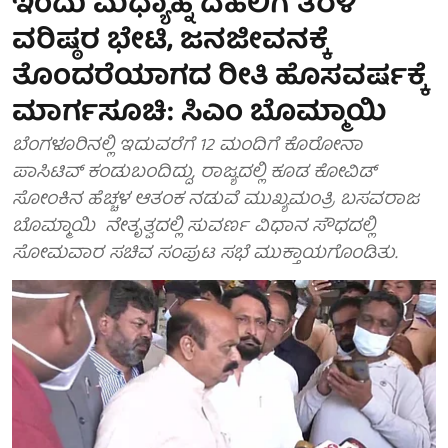
ಇಂದು ಮಧ್ಯಾಹ್ನ ದೆಹಲಿಗೆ ತೆರಳಿ
ವರಿಷ್ಠರ ಭೇಟಿ, ಜನಜೀವನಕ್ಕೆ
ತೊಂದರೆಯಾಗದ ರೀತಿ ಹೊಸವರ್ಷಕ್ಕೆ
ಮಾರ್ಗಸೂಚಿ: ಸಿಎಂ ಬೊಮ್ಮಾಯಿ
ಬೆಂಗಳೂರಿನಲ್ಲಿ ಇದುವರೆಗೆ 12 ಮಂದಿಗೆ ಕೊರೋನಾ
ಪಾಸಿಟಿವ್ ಕಂಡುಬಂದಿದ್ದು, ರಾಜ್ಯದಲ್ಲಿ ಕೂಡ ಕೋವಿಡ್
ಸೋಂಕಿನ ಹೆಚ್ಚಳ ಆತಂಕ ನಡುವೆ ಮುಖ್ಯಮಂತ್ರಿ ಬಸವರಾಜ
ಬೊಮ್ಮಾಯಿ ನೇತೃತ್ವದಲ್ಲಿ ಸುವರ್ಣ ವಿಧಾನ ಸೌಧದಲ್ಲಿ
ಸೋಮವಾರ ಸಚಿವ ಸಂಪುಟ ಸಭೆ ಮುಕ್ತಾಯಗೊಂಡಿತು.