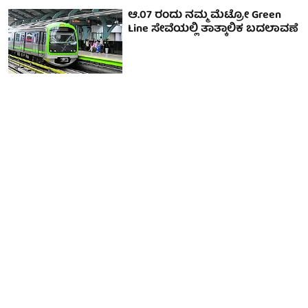
ಆ.07 ರಂದು ನಮ್ಮ ಮೆಟ್ರೋ Green
Line ಸೇವೆಯಲ್ಲಿ ತಾತ್ಕಾಲಿಕ ಬದಲಾವಣೆ