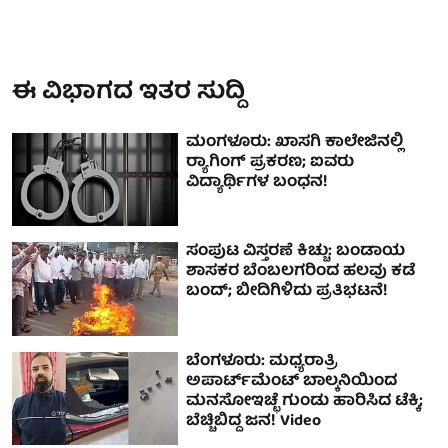
ಈ ವಿಭಾಗದ ಇತರ ಸುದ್ದಿ
ಮಂಗಳೂರು: ಖಾಸಗಿ ಕಾಲೇಜಿನಲ್ಲಿ
ರ‍್ಯಾಗಿಂಗ್ ಪ್ರಕರಣ; ಐವರು
ವಿದ್ಯಾರ್ಥಿಗಳ ಬಂಧನ!
ಸಂಪುಟ ವಿಸ್ತರಣೆ ಕಿಚ್ಚು: ಬಂಡಾಯ
ಶಾಸಕರ ಬೆಂಬಲಗರಿಂದ ಹಲವು ಕಡೆ
ಬಂದ್; ಬೀದಿಗಿಳಿದು ಪ್ರತಿಭಟನೆ!
ಬೆಂಗಳೂರು: ಮಧ್ಯರಾತ್ರಿ
ಅಪಾರ್ಟ್‌ಮೆಂಟ್‌ ಬಾಲ್ಕನಿಯಿಂದ
ಮನಸೋಇಚ್ಛೆ ಗುಂಡು ಹಾರಿಸಿದ ಟೆಕ್ಕಿ;
ಬೆಚ್ಚಿಬಿದ್ದ ಜನ! Video