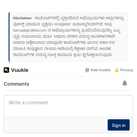
Disclaimer
: ಕಾಮೆಂಟ್‌ಗಳಲ್ಲಿ ವ್ಯಕ್ತಪಡಿಸಿದ ಅಭಿಪ್ರಾಯಗಳು ಅವುಗಳನ್ನು
ಪೋಸ್ಟ್ ಮಾಡುವ ವ್ಯಕ್ತಿಯ ಸಂಪೂರ್ಣ ಜವಾಬ್ದಾರಿಯಾಗಿದೆ; ಅವು
kannadaprabha.com
ನ ಅಭಿಪ್ರಾಯಗಳನ್ನು ಪ್ರತಿಬಿಂಬಿಸುವುದಿಲ್ಲ. ಒಬ್ಬ
ವ್ಯಕ್ತಿ, ಸಮುದಾಯ, ಧರ್ಮ ಅಥವಾ ದೇಶದ ವಿರುದ್ಧ ಅವಹೇಳನಕಾರಿ
ಅಥವಾ ಅಶ್ಲೀಲವಾದ ಯಾವುದೇ ಕಾಮೆಂಟ್‌ಗಳು ಭಾರತ ಸರ್ಕಾರದ
ಮಾಹಿತಿ ತಂತ್ರಜ್ಞಾನ ನೀತಿಯ ಅಡಿಯಲ್ಲಿ ಶಿಕ್ಷಾರ್ಹವಾಗಿವೆ. ಅಂತಹ
ಕಾಮೆಂಟ್‌ಗಳ ವಿರುದ್ಧ ಸೂಕ್ತ ಕಾನೂನು ಕ್ರಮ ಕೈಗೊಳ್ಳಲಾಗುವುದು.