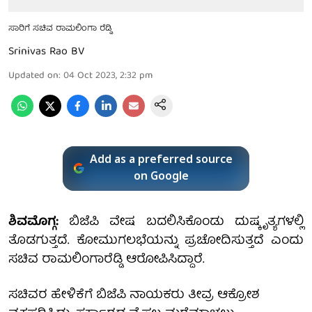
ಸಾರಿಗೆ ಸಚಿವ ರಾಮಲಿಂಗಾ ರೆಡ್ಡಿ
Srinivas Rao BV
Updated on
:
04 Oct 2023, 2:32 pm
Add as a preferred source
on Google
ಶಿವಮೊಗ್ಗ:
ಬಿಜೆಪಿ ವೇಷ ಬದಲಿಸಿಕೊಂಡು ದುಷ್ಕೃತ್ಯಗಳಲ್ಲಿ
ತೊಡಗುತ್ತದೆ. ಕೋಮುಗಲಭೆಯನ್ನು ಪ್ರಚೋದಿಸುತ್ತದೆ ಎಂದು
ಸಚಿವ ರಾಮಲಿಂಗಾರೆಡ್ಡಿ ಆರೋಪಿಸಿದ್ದಾರೆ.
ಸಚಿವರ ಹೇಳಿಕೆಗೆ ಬಿಜೆಪಿ ನಾಯಕರು ತೀವ್ರ ಆಕ್ರೋಶ