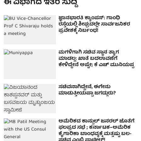
ಈ ವಿಭಾಗದ ಇತರ ಸುದ್ದಿ
ಜ್ಞಾನಭಾರತಿ ಕ್ಯಾಂಪಸ್: ಗಾಂಧಿ
ರಸ್ತೆಯಲ್ಲಿ ಶೀಘ್ರದಲ್ಲೇ ಸಾರ್ವಜನಿಕರ
ಪ್ರವೇಶಕ್ಕೆ ನಿರ್ಬಂಧ!
ಮಗಳಿಗಾಗಿ ಸಚಿವ ಸ್ಥಾನ ತ್ಯಾಗ
ಮಾಡಲ್ಲ: ಖಾತೆ ಬದಲಾವಣೆಗೆ
ಕೇಳಿದ್ದೇನೆ ಅಷ್ಟೇ; ಕೆ ಎಚ್ ಮುನಿಯಪ್ಪ
ಸಚಿವನಾಗಿದ್ದೇನೆ, ಈಗೇನು
ಮಾಡುತ್ತೀಯಪ್ಪಾ ಜಗದ್ಗುರು?
ಅಮೆರಿಕದ ಕಾನ್ಸುಲ್ ಜನರಲ್ ಜೊತೆಗೆ
ಫಲಪ್ರದ ಸಭೆ ; ಕರ್ನಾಟಕ–ಅಮೆರಿಕ
ಕೈಗಾರಿಕಾ ಬಾಂಧವ್ಯಕ್ಕೆ ಮತ್ತಷ್ಟು ಬಲ-
ಸಚಿವ ಎಂಬಿ ಪಾಟೀಲ್!