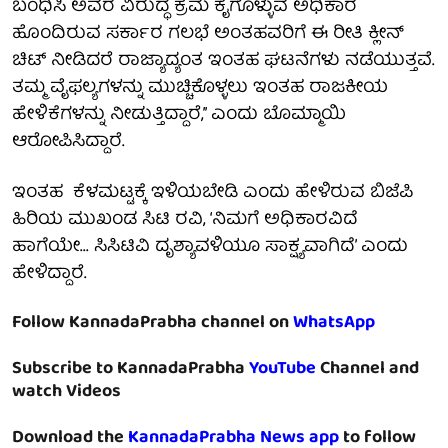
ಬಂಧಿಸಿ ಅವರ ವಿರುದ್ಧ ಕ್ರಮ ಕೈಗೊಳ್ಳುವ ಅಧಿಕಾರ
ಹೊಂದಿರುವ ಸರ್ಕಾರ ಗಲಭೆ ಅಂತಹವರಿಗೆ ಈ ರೀತಿ ಕ್ಲೀನ್
ಚಿಟ್ ನೀಡಿದರೆ ರಾಜ್ಯಾದ್ಯಂತ ಇಂತಹ ಘಟನೆಗಳು ನಡೆಯುತ್ತವೆ.
ತಮ್ಮ ವೈಫಲ್ಯಗಳನ್ನು ಮುಚ್ಚಿಕೊಳ್ಳಲು ಇಂತಹ ರಾಜಕೀಯ
ಹೇಳಿಕೆಗಳನ್ನು ನೀಡುತ್ತಿದ್ದಾರೆ,’’ ಎಂದು ಬೊಮ್ಮಾಯಿ
ಆರೋಪಿಸಿದ್ದಾರೆ.
ಇಂತಹ ಕೆಳಮಟ್ಟಕ್ಕೆ ಇಳಿಯಬೇಡಿ ಎಂದು ಹೇಳಿರುವ ಬಿಜೆಪಿ
ಹಿರಿಯ ಮುಖಂಡ ಸಿಟಿ ರವಿ, ‘ನಿಮಗೆ ಅಧಿಕಾರವಿದೆ
ಹಾಗೆಯೇ... ಸಿಸಿಟಿವಿ ದೃಶ್ಯಾವಳಿಯೂ ಸಾಕ್ಷ್ಯವಾಗಿದೆ’ ಎಂದು
ಹೇಳಿದ್ದಾರೆ.
Follow KannadaPrabha channel on
WhatsApp
Subscribe to KannadaPrabha
YouTube
Channel and
watch Videos
Download the
KannadaPrabha News app
to follow