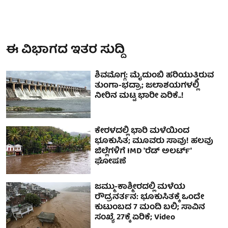
ಈ ವಿಭಾಗದ ಇತರ ಸುದ್ದಿ
ಶಿವಮೊಗ್ಗ: ಮೈದುಂಬಿ ಹರಿಯುತ್ತಿರುವ
ತುಂಗಾ-ಭದ್ರಾ; ಜಲಾಶಯಗಳಲ್ಲಿ
ನೀರಿನ ಮಟ್ಟ ಭಾರೀ ಏರಿಕೆ..!
ಕೇರಳದಲ್ಲಿ ಭಾರಿ ಮಳೆಯಿಂದ
ಭೂಕುಸಿತ; ಮೂವರು ಸಾವು! ಹಲವು
ಜಿಲ್ಲೆಗಳಿಗೆ IMD 'ರೆಡ್ ಅಲರ್ಟ್'
ಘೋಷಣೆ
ಜಮ್ಮು-ಕಾಶ್ಮೀರದಲ್ಲಿ ಮಳೆಯ
ರೌದ್ರನರ್ತನ: ಭೂಕುಸಿತಕ್ಕೆ ಒಂದೇ
ಕುಟುಂಬದ 7 ಮಂದಿ ಬಲಿ; ಸಾವಿನ
ಸಂಖ್ಯೆ 27ಕ್ಕೆ ಏರಿಕೆ; Video