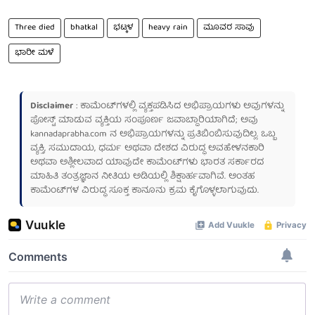
Three died
bhatkal
ಭಟ್ಕಳ
heavy rain
ಮೂವರ ಸಾವು
ಭಾರೀ ಮಳೆ
Disclaimer
: ಕಾಮೆಂಟ್‌ಗಳಲ್ಲಿ ವ್ಯಕ್ತಪಡಿಸಿದ ಅಭಿಪ್ರಾಯಗಳು ಅವುಗಳನ್ನು
ಪೋಸ್ಟ್ ಮಾಡುವ ವ್ಯಕ್ತಿಯ ಸಂಪೂರ್ಣ ಜವಾಬ್ದಾರಿಯಾಗಿದೆ; ಅವು
kannadaprabha.com
ನ ಅಭಿಪ್ರಾಯಗಳನ್ನು ಪ್ರತಿಬಿಂಬಿಸುವುದಿಲ್ಲ. ಒಬ್ಬ
ವ್ಯಕ್ತಿ, ಸಮುದಾಯ, ಧರ್ಮ ಅಥವಾ ದೇಶದ ವಿರುದ್ಧ ಅವಹೇಳನಕಾರಿ
ಅಥವಾ ಅಶ್ಲೀಲವಾದ ಯಾವುದೇ ಕಾಮೆಂಟ್‌ಗಳು ಭಾರತ ಸರ್ಕಾರದ
ಮಾಹಿತಿ ತಂತ್ರಜ್ಞಾನ ನೀತಿಯ ಅಡಿಯಲ್ಲಿ ಶಿಕ್ಷಾರ್ಹವಾಗಿವೆ. ಅಂತಹ
ಕಾಮೆಂಟ್‌ಗಳ ವಿರುದ್ಧ ಸೂಕ್ತ ಕಾನೂನು ಕ್ರಮ ಕೈಗೊಳ್ಳಲಾಗುವುದು.