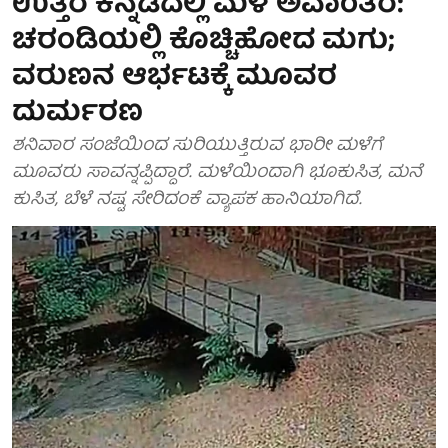
ಉತ್ತರ ಕನ್ನಡದಲ್ಲಿ ಮಳೆ ಅವಾಂತರ:
ಚರಂಡಿಯಲ್ಲಿ ಕೊಚ್ಚಿಹೋದ ಮಗು;
ವರುಣನ ಆರ್ಭಟಕ್ಕೆ ಮೂವರ
ದುರ್ಮರಣ
ಶನಿವಾರ ಸಂಜೆಯಿಂದ ಸುರಿಯುತ್ತಿರುವ ಭಾರೀ ಮಳೆಗೆ
ಮೂವರು ಸಾವನ್ನಪ್ಪಿದ್ದಾರೆ. ಮಳೆಯಿಂದಾಗಿ ಭೂಕುಸಿತ, ಮನೆ
ಕುಸಿತ, ಬೆಳೆ ನಷ್ಟ ಸೇರಿದಂಕೆ ವ್ಯಾಪಕ ಹಾನಿಯಾಗಿದೆ.