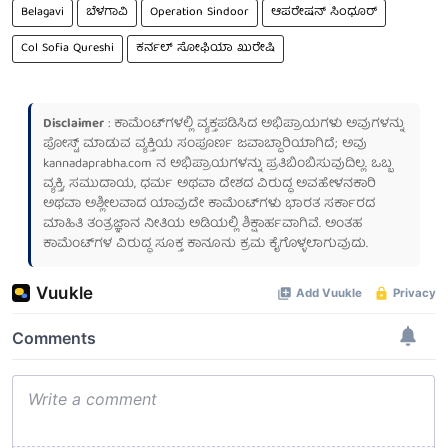
Belagavi
ಬೆಳಗಾವಿ
Operation Sindoor
ಆಪರೇಷನ್ ಸಿಂಧೂರ್
Col Sofia Qureshi
ಕರ್ನಲ್ ಸೋಫಿಯಾ ಖುರೇಷಿ
Disclaimer
: ಕಾಮೆಂಟ್‌ಗಳಲ್ಲಿ ವ್ಯಕ್ತಪಡಿಸಿದ ಅಭಿಪ್ರಾಯಗಳು ಅವುಗಳನ್ನು
ಪೋಸ್ಟ್ ಮಾಡುವ ವ್ಯಕ್ತಿಯ ಸಂಪೂರ್ಣ ಜವಾಬ್ದಾರಿಯಾಗಿದೆ; ಅವು
kannadaprabha.com
ನ ಅಭಿಪ್ರಾಯಗಳನ್ನು ಪ್ರತಿಬಿಂಬಿಸುವುದಿಲ್ಲ. ಒಬ್ಬ
ವ್ಯಕ್ತಿ, ಸಮುದಾಯ, ಧರ್ಮ ಅಥವಾ ದೇಶದ ವಿರುದ್ಧ ಅವಹೇಳನಕಾರಿ
ಅಥವಾ ಅಶ್ಲೀಲವಾದ ಯಾವುದೇ ಕಾಮೆಂಟ್‌ಗಳು ಭಾರತ ಸರ್ಕಾರದ
ಮಾಹಿತಿ ತಂತ್ರಜ್ಞಾನ ನೀತಿಯ ಅಡಿಯಲ್ಲಿ ಶಿಕ್ಷಾರ್ಹವಾಗಿವೆ. ಅಂತಹ
ಕಾಮೆಂಟ್‌ಗಳ ವಿರುದ್ಧ ಸೂಕ್ತ ಕಾನೂನು ಕ್ರಮ ಕೈಗೊಳ್ಳಲಾಗುವುದು.