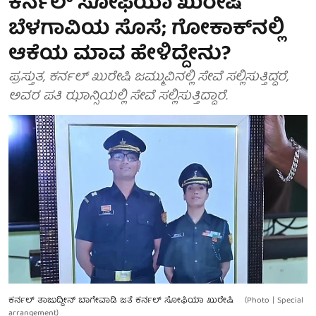
ಕರ್ನಲ್ ಸೋಫಿಯಾ ಖುರೇಷಿ
ಬೆಳಗಾವಿಯ ಸೊಸೆ; ಗೋಕಾಕ್​​ನಲ್ಲಿ
ಆಕೆಯ ಮಾವ ಹೇಳಿದ್ದೇನು?
ಪ್ರಸ್ತುತ, ಕರ್ನಲ್ ಖುರೇಷಿ ಜಮ್ಮುವಿನಲ್ಲಿ ಸೇವೆ ಸಲ್ಲಿಸುತ್ತಿದ್ದರೆ,
ಅವರ ಪತಿ ಝಾನ್ಸಿಯಲ್ಲಿ ಸೇವೆ ಸಲ್ಲಿಸುತ್ತಿದ್ದಾರೆ.
ಕರ್ನಲ್ ತಾಜುದ್ದೀನ್ ಬಾಗೇವಾಡಿ ಜತೆ ಕರ್ನಲ್ ಸೋಫಿಯಾ ಖುರೇಷಿ
(Photo | Special
arrangement)