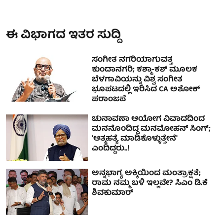
ಈ ವಿಭಾಗದ ಇತರ ಸುದ್ದಿ
ಸಂಗೀತ ನಗರಿಯಾಗುವತ್ತ
ಕುಂದಾನಗರಿ; ಕಶ್ಮಾ-ಕಶ್ ಮೂಲಕ
ಬೆಳಗಾವಿಯನ್ನು ವಿಶ್ವ ಸಂಗೀತ
ಭೂಪಟದಲ್ಲಿ ಇರಿಸಿದ CA ಅಶೋಕ್
ಪರಾಂಜಪೆ
ಚುನಾವಣಾ ಆಯೋಗ ವಿವಾದದಿಂದ
ಮನನೊಂದಿದ್ದ ಮನಮೋಹನ್ ಸಿಂಗ್;
'ಆತ್ಮಹತ್ಯೆ ಮಾಡಿಕೊಳ್ಳುತ್ತೇನೆ'
ಎಂದಿದ್ದರು..!
ಅನ್ನಭಾಗ್ಯ ಅಕ್ಕಿಯಿಂದ ಮಂತ್ರಾಕ್ಷತೆ;
ರಾಮ ನಮ್ಮ ಬಳಿ ಇಲ್ಲವೇ? ಸಿಎಂ ಡಿ.ಕೆ
ಶಿವಕುಮಾರ್