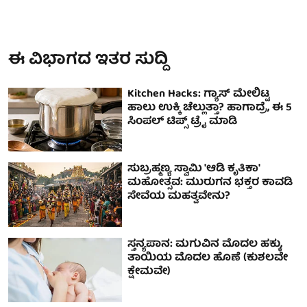
ಈ ವಿಭಾಗದ ಇತರ ಸುದ್ದಿ
Kitchen Hacks: ಗ್ಯಾಸ್ ಮೇಲಿಟ್ಟ
ಹಾಲು ಉಕ್ಕಿ ಚೆಲ್ಲುತ್ತಾ? ಹಾಗಾದ್ರೆ, ಈ 5
ಸಿಂಪಲ್ ಟಿಪ್ಸ್ ಟ್ರೈ ಮಾಡಿ
ಸುಬ್ರಹ್ಮಣ್ಯ ಸ್ವಾಮಿ 'ಆಡಿ ಕೃತಿಕಾ'
ಮಹೋತ್ಸವ: ಮುರುಗನ ಭಕ್ತರ ಕಾವಡಿ
ಸೇವೆಯ ಮಹತ್ವವೇನು?
ಸ್ತನ್ಯಪಾನ: ಮಗುವಿನ ಮೊದಲ ಹಕ್ಕು,
ತಾಯಿಯ ಮೊದಲ ಹೊಣೆ (ಕುಶಲವೇ
ಕ್ಷೇಮವೇ)