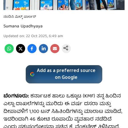
ನಂದಿನಿ ಮಿಲ್ಕ್ ಪಾರ್ಲರ್‌
Sumana Upadhyaya
Updated on
:
22 Oct 2025, 6:49 am
Add as a preferred source
on Google
ಬೆಂಗಳೂರು:
ಕರ್ನಾಟಕ ಹಾಲು ಒಕ್ಕೂಟ (KMF) ತನ್ನ ಹಿಂದಿನ
ಎಲ್ಲಾ ದಾಖಲೆಗಳನ್ನು ಮುರಿದು ಈ ವರ್ಷ ದಸರಾ ಮತ್ತು
ದೀಪಾವಳಿಗೆ 1,100 ಟನ್ ಸಿಹಿತಿಂಡಿಗಳನ್ನು ಮಾರಾಟ ಮಾಡಿದೆ,
ಇದರಿಂದಾಗಿ 46 ಕೋಟಿ ರೂಪಾಯಿ ವ್ಯವಹಾರ ನಡೆದಿದೆ
ಎಂದು ಪಶುಸಂಗೋಪನಾ ಸಚಿವ ಕೆ. ವೆಂಕಟೇಶ್ ತಿಳಿಸಿದ್ದಾರೆ.