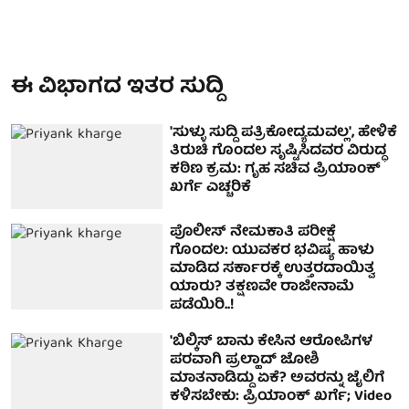
ಈ ವಿಭಾಗದ ಇತರ ಸುದ್ದಿ
'ಸುಳ್ಳು ಸುದ್ದಿ ಪತ್ರಿಕೋದ್ಯಮವಲ್ಲ', ಹೇಳಿಕೆ
ತಿರುಚಿ ಗೊಂದಲ ಸೃಷ್ಟಿಸಿದವರ ವಿರುದ್ಧ
ಕಠಿಣ ಕ್ರಮ: ಗೃಹ ಸಚಿವ ಪ್ರಿಯಾಂಕ್
ಖರ್ಗೆ ಎಚ್ಚರಿಕೆ
ಪೊಲೀಸ್ ನೇಮಕಾತಿ ಪರೀಕ್ಷೆ
ಗೊಂದಲ: ಯುವಕರ ಭವಿಷ್ಯ ಹಾಳು
ಮಾಡಿದ ಸರ್ಕಾರಕ್ಕೆ ಉತ್ತರದಾಯಿತ್ವ
ಯಾರು? ತಕ್ಷಣವೇ ರಾಜೀನಾಮೆ
ಪಡೆಯಿರಿ..!
'ಬಿಲ್ಕಿಸ್ ಬಾನು ಕೇಸಿನ ಆರೋಪಿಗಳ
ಪರವಾಗಿ ಪ್ರಲ್ಹಾದ್ ಜೋಶಿ
ಮಾತನಾಡಿದ್ದು ಏಕೆ? ಅವರನ್ನು ಜೈಲಿಗೆ
ಕಳಿಸಬೇಕು: ಪ್ರಿಯಾಂಕ್ ಖರ್ಗೆ; Video