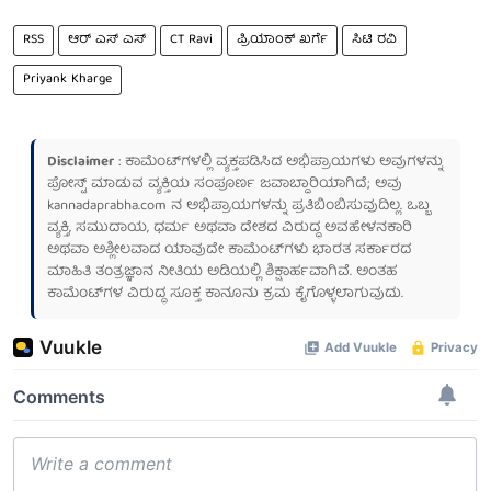
RSS
ಆರ್ ಎಸ್ ಎಸ್
CT Ravi
ಪ್ರಿಯಾಂಕ್ ಖರ್ಗೆ
ಸಿಟಿ ರವಿ
Priyank Kharge
Disclaimer
: ಕಾಮೆಂಟ್‌ಗಳಲ್ಲಿ ವ್ಯಕ್ತಪಡಿಸಿದ ಅಭಿಪ್ರಾಯಗಳು ಅವುಗಳನ್ನು
ಪೋಸ್ಟ್ ಮಾಡುವ ವ್ಯಕ್ತಿಯ ಸಂಪೂರ್ಣ ಜವಾಬ್ದಾರಿಯಾಗಿದೆ; ಅವು
kannadaprabha.com
ನ ಅಭಿಪ್ರಾಯಗಳನ್ನು ಪ್ರತಿಬಿಂಬಿಸುವುದಿಲ್ಲ. ಒಬ್ಬ
ವ್ಯಕ್ತಿ, ಸಮುದಾಯ, ಧರ್ಮ ಅಥವಾ ದೇಶದ ವಿರುದ್ಧ ಅವಹೇಳನಕಾರಿ
ಅಥವಾ ಅಶ್ಲೀಲವಾದ ಯಾವುದೇ ಕಾಮೆಂಟ್‌ಗಳು ಭಾರತ ಸರ್ಕಾರದ
ಮಾಹಿತಿ ತಂತ್ರಜ್ಞಾನ ನೀತಿಯ ಅಡಿಯಲ್ಲಿ ಶಿಕ್ಷಾರ್ಹವಾಗಿವೆ. ಅಂತಹ
ಕಾಮೆಂಟ್‌ಗಳ ವಿರುದ್ಧ ಸೂಕ್ತ ಕಾನೂನು ಕ್ರಮ ಕೈಗೊಳ್ಳಲಾಗುವುದು.