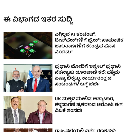
ಈ ವಿಭಾಗದ ಇತರ ಸುದ್ದಿ
ಎಗ್ಗಿಲ್ಲದ AI ಕಂಟೆಂಟ್,
ಡೀಪ್‌ಫೇಕ್‌ಗಳಿಗೆ ಬ್ರೇಕ್: ಸಾಮಾಜಿಕ
ಜಾಲತಾಣಗಳಿಗೆ ಕೇಂದ್ರದ ಹೊಸ
ನಿಯಮ!
ಪ್ರಧಾನಿ ಮೋದಿಗೆ ಇಸ್ರೇಲ್ ಪ್ರಧಾನಿ
ನೆತನ್ಯಾಹು ದೂರವಾಣಿ ಕರೆ; ಪಶ್ಚಿಮ
ಏಷ್ಯಾ ಬಿಕ್ಕಟ್ಟು, ಕಾರ್ಯತಂತ್ರದ
ಸಂಬಂಧಗಳ ಬಗ್ಗೆ ಚರ್ಚೆ
UK ಮಕ್ಕಳ ಮೇಲಿನ ಅತ್ಯಾಚಾರ,
ಕಳ್ಳಸಾಗಣೆ ಪ್ರಕರಣದ ಆರೋಪಿ ಈಗ
ಪಿಒಕೆ ಸಂಸದ!
ರಾಜ್ಯಸಭೆಯಲ್ಲಿ ಖರ್ಗೆ ರಣಕಹಳೆ: