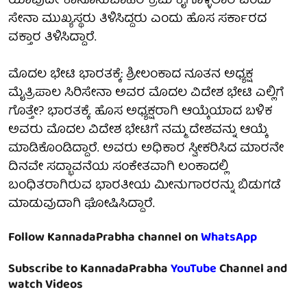
ಯಾವುದೇ ಕಾನೂನುಬಾಹಿರ ಕ್ರಮ ಕೈಗೊಳ್ಳಲಾರೆ ಎಂದು
ಸೇನಾ ಮುಖ್ಯಸ್ಥರು ತಿಳಿಸಿದ್ದರು ಎಂದು ಹೊಸ ಸರ್ಕಾರದ
ವಕ್ತಾರ ತಿಳಿಸಿದ್ದಾರೆ.
ಮೊದಲ ಭೇಟಿ ಭಾರತಕ್ಕೆ: ಶ್ರೀಲಂಕಾದ ನೂತನ ಅಧ್ಯಕ್ಷ
ಮೈತ್ರಿಪಾಲ ಸಿರಿಸೇನಾ ಅವರ ಮೊದಲ ವಿದೇಶ ಭೇಟಿ ಎಲ್ಲಿಗೆ
ಗೊತ್ತೇ? ಭಾರತಕ್ಕೆ. ಹೊಸ ಅಧ್ಯಕ್ಷರಾಗಿ ಆಯ್ಕೆಯಾದ ಬಳಿಕ
ಅವರು ಮೊದಲ ವಿದೇಶ ಭೇಟಿಗೆ ನಮ್ಮ ದೇಶವನ್ನು ಆಯ್ಕೆ
ಮಾಡಿಕೊಂಡಿದ್ದಾರೆ. ಅವರು ಅಧಿಕಾರ ಸ್ವೀಕರಿಸಿದ ಮಾರನೇ
ದಿನವೇ ಸದ್ಭಾವನೆಯ ಸಂಕೇತವಾಗಿ ಲಂಕಾದಲ್ಲಿ
ಬಂಧಿತರಾಗಿರುವ ಭಾರತೀಯ ಮೀನುಗಾರರನ್ನು ಬಿಡುಗಡೆ
ಮಾಡುವುದಾಗಿ ಘೋಷಿಸಿದ್ದಾರೆ.
Follow KannadaPrabha channel on
WhatsApp
Subscribe to KannadaPrabha
YouTube
Channel and
watch Videos