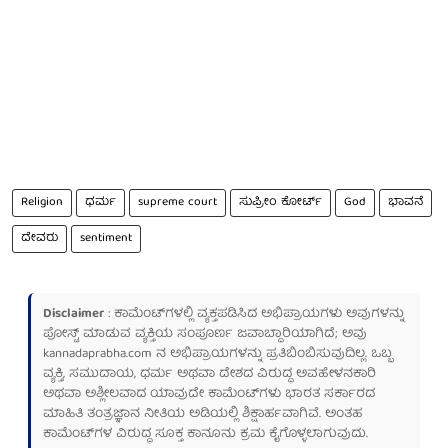
Religion
ಧರ್ಮ
supreme court
ಸುಪ್ರೀಂ ಕೋರ್ಟ್
God
ಭಾವನೆ
ದೇವರು
sentiment
Disclaimer
: ಕಾಮೆಂಟ್‌ಗಳಲ್ಲಿ ವ್ಯಕ್ತಪಡಿಸಿದ ಅಭಿಪ್ರಾಯಗಳು ಅವುಗಳನ್ನು
ಪೋಸ್ಟ್ ಮಾಡುವ ವ್ಯಕ್ತಿಯ ಸಂಪೂರ್ಣ ಜವಾಬ್ದಾರಿಯಾಗಿದೆ; ಅವು
kannadaprabha.com
ನ ಅಭಿಪ್ರಾಯಗಳನ್ನು ಪ್ರತಿಬಿಂಬಿಸುವುದಿಲ್ಲ. ಒಬ್ಬ
ವ್ಯಕ್ತಿ, ಸಮುದಾಯ, ಧರ್ಮ ಅಥವಾ ದೇಶದ ವಿರುದ್ಧ ಅವಹೇಳನಕಾರಿ
ಅಥವಾ ಅಶ್ಲೀಲವಾದ ಯಾವುದೇ ಕಾಮೆಂಟ್‌ಗಳು ಭಾರತ ಸರ್ಕಾರದ
ಮಾಹಿತಿ ತಂತ್ರಜ್ಞಾನ ನೀತಿಯ ಅಡಿಯಲ್ಲಿ ಶಿಕ್ಷಾರ್ಹವಾಗಿವೆ. ಅಂತಹ
ಕಾಮೆಂಟ್‌ಗಳ ವಿರುದ್ಧ ಸೂಕ್ತ ಕಾನೂನು ಕ್ರಮ ಕೈಗೊಳ್ಳಲಾಗುವುದು.