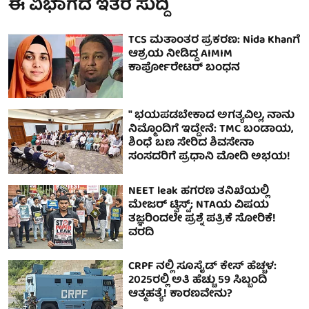
ಈ ವಿಭಾಗದ ಇತರ ಸುದ್ದಿ
TCS ಮತಾಂತರ ಪ್ರಕರಣ: Nida Khanಗೆ
ಆಶ್ರಯ ನೀಡಿದ್ದ AIMIM
ಕಾರ್ಪೋರೇಟರ್ ಬಂಧನ
" ಭಯಪಡಬೇಕಾದ ಅಗತ್ಯವಿಲ್ಲ, ನಾನು
ನಿಮ್ಮೊಂದಿಗೆ ಇದ್ದೇನೆ: TMC ಬಂಡಾಯ,
ಶಿಂಧೆ ಬಣ ಸೇರಿದ ಶಿವಸೇನಾ
ಸಂಸದರಿಗೆ ಪ್ರಧಾನಿ ಮೋದಿ ಅಭಯ!
NEET leak ಹಗರಣ ತನಿಖೆಯಲ್ಲಿ
ಮೇಜರ್ ಟ್ವಿಸ್ಟ್; NTAಯ ವಿಷಯ
ತಜ್ಞರಿಂದಲೇ ಪ್ರಶ್ನೆ ಪತ್ರಿಕೆ ಸೋರಿಕೆ!
ವರದಿ
CRPF ನಲ್ಲಿ ಸೂಸೈಡ್ ಕೇಸ್ ಹೆಚ್ಚಳ:
2025ರಲ್ಲಿ ಅತಿ ಹೆಚ್ಚು 59 ಸಿಬ್ಬಂದಿ
ಆತ್ಮಹತ್ಯೆ! ಕಾರಣವೇನು?