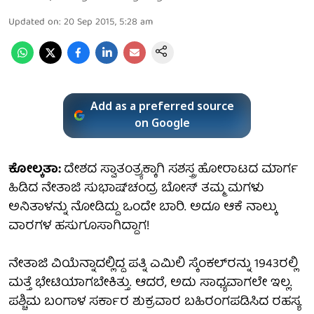
Updated on
:
20 Sep 2015, 5:28 am
Add as a preferred source
on Google
ಕೋಲ್ಕತಾ:
ದೇಶದ ಸ್ವಾತಂತ್ರ್ಯಕ್ಕಾಗಿ ಸಶಸ್ತ್ರ ಹೋರಾಟದ ಮಾರ್ಗ
ಹಿಡಿದ ನೇತಾಜಿ ಸುಭಾಷ್‍ಚಂದ್ರ ಬೋಸ್ ತಮ್ಮ ಮಗಳು
ಅನಿತಾಳನ್ನು ನೋಡಿದ್ದು ಒಂದೇ ಬಾರಿ. ಅದೂ ಆಕೆ ನಾಲ್ಕು
ವಾರಗಳ ಹಸುಗೂಸಾಗಿದ್ದಾಗ!
ನೇತಾಜಿ ವಿಯೆನ್ನಾದಲ್ಲಿದ್ದ ಪತ್ನಿ ಎಮಿಲಿ ಸ್ಕೆಂಕಲ್‍ರನ್ನು 1943ರಲ್ಲಿ
ಮತ್ತೆ ಭೇಟಿಯಾಗಬೇಕಿತ್ತು. ಆದರೆ, ಅದು ಸಾಧ್ಯವಾಗಲೇ ಇಲ್ಲ.
ಪಶ್ಚಿಮ ಬಂಗಾಳ ಸರ್ಕಾರ ಶುಕ್ರವಾರ ಬಹಿರಂಗಪಡಿಸಿದ ರಹಸ್ಯ