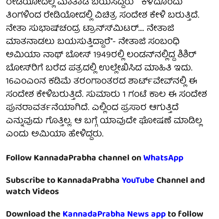
ರೇಡಿಯೋದಲ್ಲಿ ಮಾತಾಡ ಬಯಸಿದ್ದರು ``ಕಳೆದೊಂದು
ತಿಂಗಳಿಂದ ರೇಡಿಯೋದಲ್ಲಿ ವಿಚಿತ್ರ ಸಂದೇಶ ಕೇಳಿ ಬರುತ್ತಿದೆ.
ನೇತಾ ಸುಭಾಷ್‍ಚಂದ್ರ ಟ್ರಾನ್ಸ್‍ಮಿಟರ್.... ನೇತಾಜಿ
ಮಾತನಾಡಲು ಬಯಸುತ್ತಿದ್ದಾರೆ''- ನೇತಾಜಿ ಸಂಬಂಧಿ
ಅಮಿಯಾ ನಾಥ್ ಬೋಸ್ 1949ರಲ್ಲಿ ಲಂಡನ್‍ನಲ್ಲಿದ್ದ ಶಿಶಿರ್
ಬೋಸ್‍ರಿಗೆ ಬರೆದ ಪತ್ರದಲ್ಲಿ ಉಲ್ಲೇಖಿಸಿದ ಮಾಹಿತಿ ಇದು.
16ಎಂಎಂನ ಕಡಿಮೆ ತರಂಗಾಂತರದ ಶಾರ್ಟ್‍ವೇವ್‍ನಲ್ಲಿ ಈ
ಸಂದೇಶ ಕೇಳಿಬರುತ್ತಿದೆ. ಸುಮಾರು 1 ಗಂಟೆ ಕಾಲ ಈ ಸಂದೇಶ
ಪುನರಾವರ್ತನೆಯಾಗಿದೆ. ಎಲ್ಲಿಂದ ಪ್ರಸಾರ ಆಗುತ್ತಿದೆ
ಎನ್ನುವುದು ಗೊತ್ತಿಲ್ಲ. ಆ ಬಗ್ಗೆ ಯಾವುದೇ ಘೋಷಣೆ ಮಾಡಿಲ್ಲ
ಎಂದು ಅಮಿಯಾ ಹೇಳಿದ್ದರು.
Follow KannadaPrabha channel on
WhatsApp
Subscribe to KannadaPrabha
YouTube
Channel and
watch Videos
Download the
KannadaPrabha News app
to follow