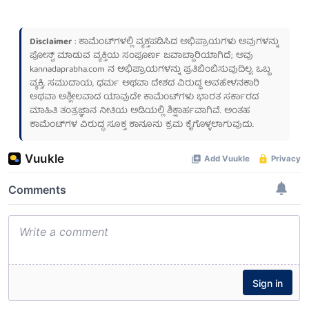
Disclaimer
: ಕಾಮೆಂಟ್‌ಗಳಲ್ಲಿ ವ್ಯಕ್ತಪಡಿಸಿದ ಅಭಿಪ್ರಾಯಗಳು ಅವುಗಳನ್ನು
ಪೋಸ್ಟ್ ಮಾಡುವ ವ್ಯಕ್ತಿಯ ಸಂಪೂರ್ಣ ಜವಾಬ್ದಾರಿಯಾಗಿದೆ; ಅವು
kannadaprabha.com
ನ ಅಭಿಪ್ರಾಯಗಳನ್ನು ಪ್ರತಿಬಿಂಬಿಸುವುದಿಲ್ಲ. ಒಬ್ಬ
ವ್ಯಕ್ತಿ, ಸಮುದಾಯ, ಧರ್ಮ ಅಥವಾ ದೇಶದ ವಿರುದ್ಧ ಅವಹೇಳನಕಾರಿ
ಅಥವಾ ಅಶ್ಲೀಲವಾದ ಯಾವುದೇ ಕಾಮೆಂಟ್‌ಗಳು ಭಾರತ ಸರ್ಕಾರದ
ಮಾಹಿತಿ ತಂತ್ರಜ್ಞಾನ ನೀತಿಯ ಅಡಿಯಲ್ಲಿ ಶಿಕ್ಷಾರ್ಹವಾಗಿವೆ. ಅಂತಹ
ಕಾಮೆಂಟ್‌ಗಳ ವಿರುದ್ಧ ಸೂಕ್ತ ಕಾನೂನು ಕ್ರಮ ಕೈಗೊಳ್ಳಲಾಗುವುದು.