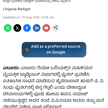
ಉತ್ತರ ಪ್ರದೇಶದ ಬಿಜ್ನೋರ್ ಮಸೀದಿಯಲ್ಲಿ ವಿಶೇಷ ಪ್ರಾರ್ಥನೆ
Lingaraj Badiger
Updated on
:
19 Aug 2016, 12:56 am
Add as a preferred source
on Google
ಎಲೂರು:
ಎಲೂರು: ರಿಯೋ ಒಲಿಂಪಿಕ್ಸ್​ನ ಮಹಿಳೆಯರ
ವೈಯಕ್ತಿಕ ಬ್ಯಾಡ್ಮಿಂಟನ್ ವಿಭಾಗದಲ್ಲಿ ಫೈನಲ್ ಪ್ರವೇಶಿಸಿ
ಐತಿಹಾಸಿಕ ಸಾಧನೆ ಮಾಡಿರುವ ಹೈದರಾಬಾದ್ ಹುಡುಗಿ ಪಿ. ವಿ.
ಸಿಂಧು ಫೈನಲ್​ನಲ್ಲಿ ಚಿನ್ನ ಗೆಲ್ಲಲಿ ಎಂದು ದೇಶಾದ್ಯಂತ
ದೇವಾಲಯಗಳಲ್ಲಿ ಪೂಜೆ, ಹೋಮ ಹವನ, ನಮಾಜ್
ನಡೆಯುತ್ತಿದ್ದರೆ, ಅವರ ತಂದೆ ವಿ.ವಿ.ರಮಣ ಅವರು ತಮ್ಮ ಮನೆ
ದೇವರಿಗೆ ವಿಶೇಷ ಪೂಜೆ ಸಲ್ಲಿಸಿದ್ದಾರೆ.