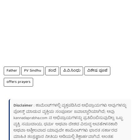
Father
PV Sindhu
ತಂದೆ
ಪಿ.ವಿ.ಸಿಂಧು
ವಿಶೇಷ ಪೂಜೆ
offers prayers
Disclaimer
: ಕಾಮೆಂಟ್‌ಗಳಲ್ಲಿ ವ್ಯಕ್ತಪಡಿಸಿದ ಅಭಿಪ್ರಾಯಗಳು ಅವುಗಳನ್ನು
ಪೋಸ್ಟ್ ಮಾಡುವ ವ್ಯಕ್ತಿಯ ಸಂಪೂರ್ಣ ಜವಾಬ್ದಾರಿಯಾಗಿದೆ; ಅವು
kannadaprabha.com
ನ ಅಭಿಪ್ರಾಯಗಳನ್ನು ಪ್ರತಿಬಿಂಬಿಸುವುದಿಲ್ಲ. ಒಬ್ಬ
ವ್ಯಕ್ತಿ, ಸಮುದಾಯ, ಧರ್ಮ ಅಥವಾ ದೇಶದ ವಿರುದ್ಧ ಅವಹೇಳನಕಾರಿ
ಅಥವಾ ಅಶ್ಲೀಲವಾದ ಯಾವುದೇ ಕಾಮೆಂಟ್‌ಗಳು ಭಾರತ ಸರ್ಕಾರದ
ಮಾಹಿತಿ ತಂತ್ರಜ್ಞಾನ ನೀತಿಯ ಅಡಿಯಲ್ಲಿ ಶಿಕ್ಷಾರ್ಹವಾಗಿವೆ. ಅಂತಹ