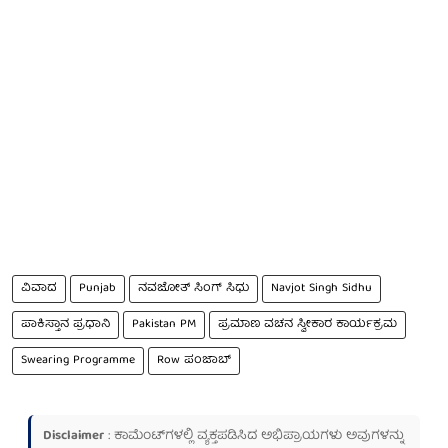
ವಿವಾದ
Punjab
ನವಜೋತ್ ಸಿಂಗ್ ಸಿಧು
Navjot Singh Sidhu
ಪಾಕಿಸ್ತಾನ ಪ್ರಧಾನಿ
Pakistan PM
ಪ್ರಮಾಣ ವಚನ ಸ್ವೀಕಾರ ಕಾರ್ಯಕ್ರಮ
Swearing Programme
Row ಪಂಜಾಬ್
Disclaimer
: ಕಾಮೆಂಟ್‌ಗಳಲ್ಲಿ ವ್ಯಕ್ತಪಡಿಸಿದ ಅಭಿಪ್ರಾಯಗಳು ಅವುಗಳನ್ನು