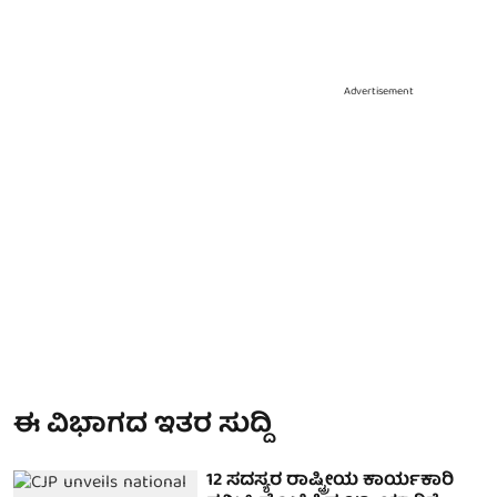
Advertisement
ಈ ವಿಭಾಗದ ಇತರ ಸುದ್ದಿ
12 ಸದಸ್ಯರ ರಾಷ್ಟ್ರೀಯ ಕಾರ್ಯಕಾರಿ