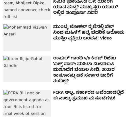
ಸಮಿತಿ ಘೋಷಿಸಿದ CJP; ಯಾರಿಗೆ
ಯಾವ ಹುದ್ದೆ? ಮುಖ್ಯಸ್ಥರು ಯಾರು?
ಇಲ್ಲಿದೆ ಸಂಪೂರ್ಣ ವಿವರ
ಮುಂಬೈ ಲೋಕಲ್ ರೈಲಿನಲ್ಲಿ ಬೆಲ್ಟ್
ನಿಂದ ಮಹಿಳೆಗೆ ಹಲ್ಲೆ, ಬೆದರಿಕೆ ಆರೋಪ:
ಮುಸ್ಲಿಂ ವ್ಯಕ್ತಿಯ ಬಂಧನ! Video
ರಾಹುಲ್ ಗಾಂಧಿ v/s ಕಿರಣ್ ರಿಜಿಜು
'ಎಕ್ಸ್' ವಾರ್: ಮಹಿಳಾ ಮೀಸಲಾತಿ
ಮಸೂದೆಗೆ ಬೆಂಬಲ ನೀಡಿ; 2023ರ
ಕಾನೂನನ್ನು ಏಕೆ ಸರ್ಕಾರ ಜಾರಿಗೆ
ತಂದಿಲ್ಲ?
FCRA ಅಲ್ಲ.. ಸರ್ಕಾರದ ಅಜೆಂಡಾದಲ್ಲಿದೆ
ಈ ನಾಲ್ಕು ಪ್ರಮುಖ ಮಸೂದೆಗಳು!