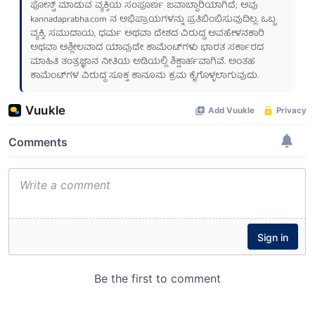
ಪೋಸ್ಟ್ ಮಾಡುವ ವ್ಯಕ್ತಿಯ ಸಂಪೂರ್ಣ ಜವಾಬ್ದಾರಿಯಾಗಿದೆ; ಅವು
kannadaprabha.com
ನ ಅಭಿಪ್ರಾಯಗಳನ್ನು ಪ್ರತಿಬಿಂಬಿಸುವುದಿಲ್ಲ. ಒಬ್ಬ
ವ್ಯಕ್ತಿ, ಸಮುದಾಯ, ಧರ್ಮ ಅಥವಾ ದೇಶದ ವಿರುದ್ಧ ಅವಹೇಳನಕಾರಿ
ಅಥವಾ ಅಶ್ಲೀಲವಾದ ಯಾವುದೇ ಕಾಮೆಂಟ್‌ಗಳು ಭಾರತ ಸರ್ಕಾರದ
ಮಾಹಿತಿ ತಂತ್ರಜ್ಞಾನ ನೀತಿಯ ಅಡಿಯಲ್ಲಿ ಶಿಕ್ಷಾರ್ಹವಾಗಿವೆ. ಅಂತಹ
ಕಾಮೆಂಟ್‌ಗಳ ವಿರುದ್ಧ ಸೂಕ್ತ ಕಾನೂನು ಕ್ರಮ ಕೈಗೊಳ್ಳಲಾಗುವುದು.