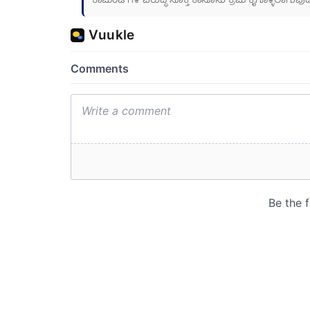
ಕಾಮೆಂಟ್‌ಗಳ ವಿರುದ್ಧ ಸೂಕ್ತ ಕಾನೂನು ಕ್ರಮ ಕೈಗೊಳ್ಳಲಾಗುವುದ