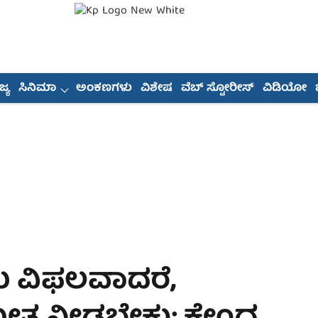
್ಯ
ಸಿನಿಮಾ
ಅಂಕಣಗಳು
ವಿಶೇಷ
ವೆಬ್ ಸ್ಟೋರೀಸ್
ವಿಡಿಯೋ
ಲು ವಿಫಲವಾದರೆ,