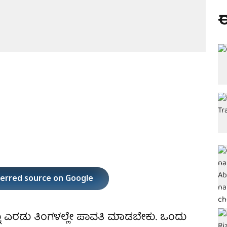
ಈ
ferred source on Google
ು ಎರಡು ತಿಂಗಳಲ್ಲೇ ಪಾವತಿ ಮಾಡಬೇಕು. ಒಂದು