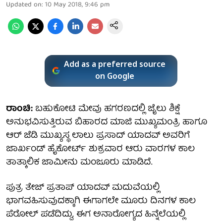
Updated on
:
10 May 2018, 9:46 pm
Add as a preferred source
on Google
ರಾಂಚಿ:
ಬಹುಕೋಟಿ ಮೇವು ಹಗರಣದಲ್ಲಿ ಜೈಲು ಶಿಕ್ಷೆ
ಅನುಭವಿಸುತ್ತಿರುವ ಬಿಹಾರದ ಮಾಜಿ ಮುಖ್ಯಮಂತ್ರಿ ಹಾಗೂ
ಆರ್ ಜೆಡಿ ಮುಖ್ಯಸ್ಥ ಲಾಲು ಪ್ರಸಾದ್ ಯಾದವ್ ಅವರಿಗೆ
ಜಾರ್ಖಂಡ್ ಹೈಕೋರ್ಟ್ ಶುಕ್ರವಾರ ಆರು ವಾರಗಳ ಕಾಲ
ತಾತ್ಕಾಲಿಕ ಜಾಮೀನು ಮಂಜೂರು ಮಾಡಿದೆ.
ಪುತ್ರ ತೇಜ್ ಪ್ರತಾಪ್ ಯಾದವ್ ಮದುವೆಯಲ್ಲಿ
ಭಾಗವಹಿಸುವುದಕ್ಕಾಗಿ ಈಗಾಗಲೇ ಮೂರು ದಿನಗಳ ಕಾಲ
ಪೆರೋಲ್ ಪಡೆದಿದ್ದು, ಈಗ ಅನಾರೋಗ್ಯದ ಹಿನ್ನೆಲೆಯಲ್ಲಿ