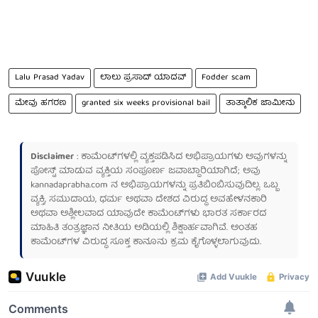
Lalu Prasad Yadav
ಲಾಲು ಪ್ರಸಾದ್ ಯಾದವ್
Fodder scam
ಮೇವು ಹಗರಣ
granted six weeks provisional bail
ತಾತ್ಕಾಲಿಕ ಜಾಮೀನು
Disclaimer
: ಕಾಮೆಂಟ್‌ಗಳಲ್ಲಿ ವ್ಯಕ್ತಪಡಿಸಿದ ಅಭಿಪ್ರಾಯಗಳು ಅವುಗಳನ್ನು
ಪೋಸ್ಟ್ ಮಾಡುವ ವ್ಯಕ್ತಿಯ ಸಂಪೂರ್ಣ ಜವಾಬ್ದಾರಿಯಾಗಿದೆ; ಅವು
kannadaprabha.com
ನ ಅಭಿಪ್ರಾಯಗಳನ್ನು ಪ್ರತಿಬಿಂಬಿಸುವುದಿಲ್ಲ. ಒಬ್ಬ
ವ್ಯಕ್ತಿ, ಸಮುದಾಯ, ಧರ್ಮ ಅಥವಾ ದೇಶದ ವಿರುದ್ಧ ಅವಹೇಳನಕಾರಿ
ಅಥವಾ ಅಶ್ಲೀಲವಾದ ಯಾವುದೇ ಕಾಮೆಂಟ್‌ಗಳು ಭಾರತ ಸರ್ಕಾರದ
ಮಾಹಿತಿ ತಂತ್ರಜ್ಞಾನ ನೀತಿಯ ಅಡಿಯಲ್ಲಿ ಶಿಕ್ಷಾರ್ಹವಾಗಿವೆ. ಅಂತಹ
ಕಾಮೆಂಟ್‌ಗಳ ವಿರುದ್ಧ ಸೂಕ್ತ ಕಾನೂನು ಕ್ರಮ ಕೈಗೊಳ್ಳಲಾಗುವುದು.