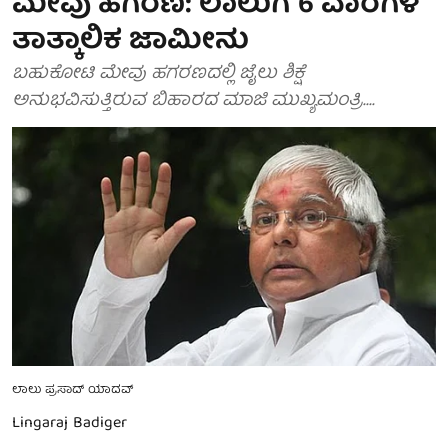
ಮೇವು ಹಗರಣ: ಲಾಲುಗೆ 6 ವಾರಗಳ
ತಾತ್ಕಾಲಿಕ ಜಾಮೀನು
ಬಹುಕೋಟಿ ಮೇವು ಹಗರಣದಲ್ಲಿ ಜೈಲು ಶಿಕ್ಷೆ
ಅನುಭವಿಸುತ್ತಿರುವ ಬಿಹಾರದ ಮಾಜಿ ಮುಖ್ಯಮಂತ್ರಿ....
ಲಾಲು ಪ್ರಸಾದ್ ಯಾದವ್
Lingaraj Badiger