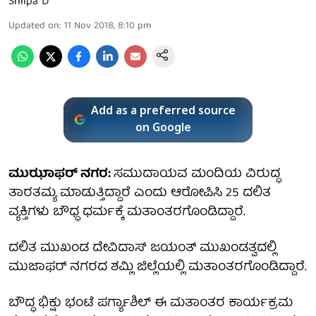
Shilpa D
Updated on
:
11 Nov 2018, 8:10 pm
Add as a preferred source
on Google
ಮುಝಾಫರ್ ನಗರ:
ಸಮುದಾಯವ ಮಂದಿಯ ವಿರುದ್ಧ
ತಾರತಮ್ಯ ಮಾಡುತ್ತಿದ್ದಾರೆ ಎಂದು ಆರೋಪಿಸಿ 25 ದಲಿತ
ವ್ಯಕ್ತಿಗಳು ಬೌಧ್ಧ ಧರ್ಮಕ್ಕೆ ಮತಾಂತರಗೊಂಡಿದ್ದಾರೆ.
ದಲಿತ ಮುಖಂಡ ದೇವಿದಾಸ್ ಜಯಂತ್ ಮುಖಂಡತ್ವದಲ್ಲಿ
ಮುಜಾಫರ್ ನಗರದ ಶಮ್ಲಿ ಜಿಲ್ಲೆಯಲ್ಲಿ ಮತಾಂತರಗೊಂಡಿದ್ದಾರೆ.
ಬೌದ್ಧ ಭಿಕ್ಷು ಭಂಟೆ ಪರ್ಗ್ಯಾಶಿಲ್ ಈ ಮತಾಂತರ ಕಾರ್ಯಕ್ರಮ