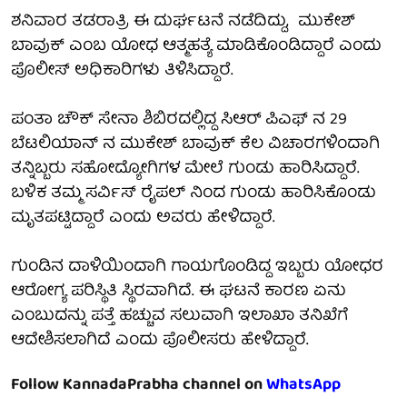
ಶನಿವಾರ ತಡರಾತ್ರಿ ಈ ದುರ್ಘಟನೆ ನಡೆದಿದ್ದು, ಮುಕೇಶ್
ಬಾವುಕ್ ಎಂಬ ಯೋಧ ಆತ್ಮಹತ್ಯೆ ಮಾಡಿಕೊಂಡಿದ್ದಾರೆ ಎಂದು
ಪೊಲೀಸ್ ಅಧಿಕಾರಿಗಳು ತಿಳಿಸಿದ್ದಾರೆ.
ಪಂತಾ ಚೌಕ್ ಸೇನಾ ಶಿಬಿರದಲ್ಲಿದ್ದ ಸಿಆರ್ ಪಿಎಫ್ ನ 29
ಬೆಟಲಿಯಾನ್ ನ ಮುಕೇಶ್ ಬಾವುಕ್ ಕೆಲ ವಿಚಾರಗಳಿಂದಾಗಿ
ತನ್ನಿಬ್ಬರು ಸಹೋದ್ಯೋಗಿಗಳ ಮೇಲೆ ಗುಂಡು ಹಾರಿಸಿದ್ದಾರೆ.
ಬಳಿಕ ತಮ್ಮ ಸರ್ವಿಸ್ ರೈಪಲ್ ನಿಂದ ಗುಂಡು ಹಾರಿಸಿಕೊಂಡು
ಮೃತಪಟ್ಟಿದ್ದಾರೆ ಎಂದು ಅವರು ಹೇಳಿದ್ದಾರೆ.
ಗುಂಡಿನ ದಾಳಿಯಿಂದಾಗಿ ಗಾಯಗೊಂಡಿದ್ದ ಇಬ್ಬರು ಯೋಧರ
ಆರೋಗ್ಯ ಪರಿಸ್ಥಿತಿ ಸ್ಥಿರವಾಗಿದೆ. ಈ ಘಟನೆ ಕಾರಣ ಏನು
ಎಂಬುದನ್ನು ಪತ್ತೆ ಹಚ್ಚುವ ಸಲುವಾಗಿ ಇಲಾಖಾ ತನಿಖೆಗೆ
ಆದೇಶಿಸಲಾಗಿದೆ ಎಂದು ಪೊಲೀಸರು ಹೇಳಿದ್ದಾರೆ.
Follow KannadaPrabha channel on
WhatsApp