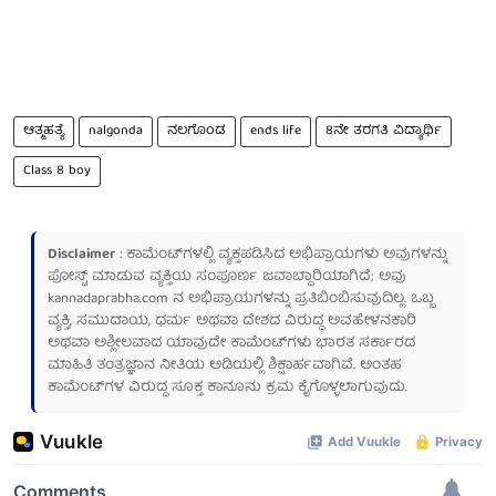
ಆತ್ಮಹತ್ಯೆ
nalgonda
ನಲಗೊಂಡ
ends life
8ನೇ ತರಗತಿ ವಿದ್ಯಾರ್ಥಿ
Class 8 boy
Disclaimer
: ಕಾಮೆಂಟ್‌ಗಳಲ್ಲಿ ವ್ಯಕ್ತಪಡಿಸಿದ ಅಭಿಪ್ರಾಯಗಳು ಅವುಗಳನ್ನು
ಪೋಸ್ಟ್ ಮಾಡುವ ವ್ಯಕ್ತಿಯ ಸಂಪೂರ್ಣ ಜವಾಬ್ದಾರಿಯಾಗಿದೆ; ಅವು
kannadaprabha.com
ನ ಅಭಿಪ್ರಾಯಗಳನ್ನು ಪ್ರತಿಬಿಂಬಿಸುವುದಿಲ್ಲ. ಒಬ್ಬ
ವ್ಯಕ್ತಿ, ಸಮುದಾಯ, ಧರ್ಮ ಅಥವಾ ದೇಶದ ವಿರುದ್ಧ ಅವಹೇಳನಕಾರಿ
ಅಥವಾ ಅಶ್ಲೀಲವಾದ ಯಾವುದೇ ಕಾಮೆಂಟ್‌ಗಳು ಭಾರತ ಸರ್ಕಾರದ
ಮಾಹಿತಿ ತಂತ್ರಜ್ಞಾನ ನೀತಿಯ ಅಡಿಯಲ್ಲಿ ಶಿಕ್ಷಾರ್ಹವಾಗಿವೆ. ಅಂತಹ
ಕಾಮೆಂಟ್‌ಗಳ ವಿರುದ್ಧ ಸೂಕ್ತ ಕಾನೂನು ಕ್ರಮ ಕೈಗೊಳ್ಳಲಾಗುವುದು.