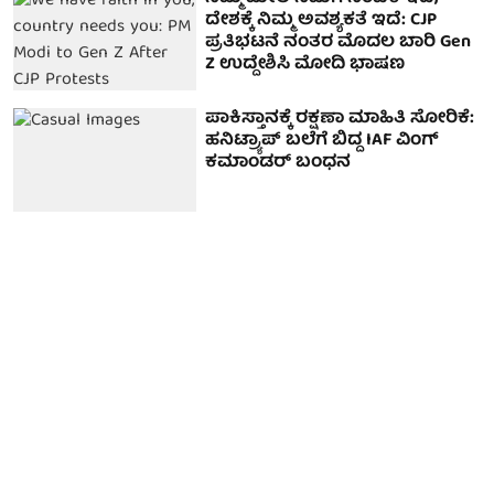
ದೇಶಕ್ಕೆ ನಿಮ್ಮ ಅವಶ್ಯಕತೆ ಇದೆ: CJP
ಪ್ರತಿಭಟನೆ ನಂತರ ಮೊದಲ ಬಾರಿ Gen
Z ಉದ್ದೇಶಿಸಿ ಮೋದಿ ಭಾಷಣ
ಪಾಕಿಸ್ತಾನಕ್ಕೆ ರಕ್ಷಣಾ ಮಾಹಿತಿ ಸೋರಿಕೆ:
ಹನಿಟ್ರ್ಯಾಪ್‌ ಬಲೆಗೆ ಬಿದ್ದ IAF ವಿಂಗ್‌
ಕಮಾಂಡರ್‌ ಬಂಧನ