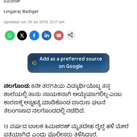
ಹಿಮಚರಣ್
Lingaraj Badiger
Updated on
:
19 Jul 2019, 12:17 am
Add as a preferred source
on Google
ನಲಗೊಂಡ:
8ನೇ ತರಗತಿಯ ವಿದ್ಯಾರ್ಥಿಯೊಬ್ಬ ತನ್ನ
ಶಾಲೆಯಲ್ಲಿ ತಾನು ನಾಯಕನಾಗಿ ಆಯ್ಕೆಯಾಗಲಿಲ್ಲ ಎಂಬ
ಕಾರಣಕ್ಕೆ ಆತ್ಮಹತ್ಯೆ ಮಾಡಿಕೊಂಡ ದಾರುಣ ಘಟನೆ
ತೆಲಂಗಾಣದ ನಲಗೊಂಡದಲ್ಲಿ ನಡೆದಿದೆ.
13 ವರ್ಷದ ಬಾಲಕ ಹಿಮಚರಣ್ ಮೃತದೇಹ ರೈಲ್ವೆ ಹಳಿ ಮೇಲೆ
ಪತ್ತೆಯಾಗಿದೆ ಎಂದು ಪೊಲೀಸರು ತಿಳಿಸಿದ್ದಾರೆ.