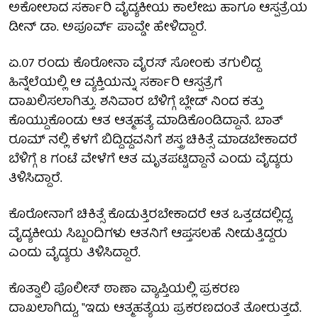
ಅಕೋಲಾದ ಸರ್ಕಾರಿ ವೈದ್ಯಕೀಯ ಕಾಲೇಜು ಹಾಗೂ ಆಸ್ಪತ್ರೆಯ
ಡೀನ್ ಡಾ. ಅಪೂರ್ವ್ ಪಾವ್ಡೇ ಹೇಳಿದ್ದಾರೆ.
ಏ.07 ರಂದು ಕೊರೋನಾ ವೈರಸ್ ಸೋಂಕು ತಗುಲಿದ್ದ
ಹಿನ್ನೆಲೆಯಲ್ಲಿ ಆ ವ್ಯಕ್ತಿಯನ್ನು ಸರ್ಕಾರಿ ಆಸ್ಪತ್ರೆಗೆ
ದಾಖಲಿಸಲಾಗಿತ್ತು. ಶನಿವಾರ ಬೆಳಿಗ್ಗೆ ಬ್ಲೇಡ್ ನಿಂದ ಕತ್ತು
ಕೊಯ್ದುಕೊಂಡು ಆತ ಆತ್ಮಹತ್ಯೆ ಮಾಡಿಕೊಂಡಿದ್ದಾನೆ. ಬಾತ್
ರೂಮ್ ನಲ್ಲಿ ಕೆಳಗೆ ಬಿದ್ದಿದ್ದವನಿಗೆ ಶಸ್ತ್ರ ಚಿಕಿತ್ಸೆ ಮಾಡಬೇಕಾದರೆ
ಬೆಳಿಗ್ಗೆ 8 ಗಂಟೆ ವೇಳೆಗೆ ಆತ ಮೃತಪಟ್ಟಿದ್ದಾನೆ ಎಂದು ವೈದ್ಯರು
ತಿಳಿಸಿದ್ದಾರೆ.
ಕೊರೋನಾಗೆ ಚಿಕಿತ್ಸೆ ಕೊಡುತ್ತಿರಬೇಕಾದರೆ ಆತ ಒತ್ತಡದಲ್ಲಿದ್ದ,
ವೈದ್ಯಕೀಯ ಸಿಬ್ಬಂದಿಗಳು ಆತನಿಗೆ ಆಪ್ತಸಲಹೆ ನೀಡುತ್ತಿದ್ದರು
ಎಂದು ವೈದ್ಯರು ತಿಳಿಸಿದ್ದಾರೆ.
ಕೊತ್ವಾಲಿ ಪೊಲೀಸ್ ಠಾಣಾ ವ್ಯಾಪ್ತಿಯಲ್ಲಿ ಪ್ರಕರಣ
ದಾಖಲಾಗಿದ್ದು, "ಇದು ಆತ್ಮಹತ್ಯೆಯ ಪ್ರಕರಣದಂತೆ ತೋರುತ್ತದೆ.